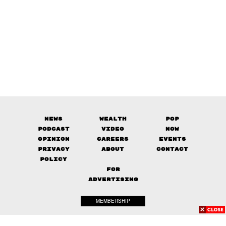
News
Wealth
Pop
Podcast
Video
Now
Opinion
Careers
Events
Privacy
About
Contact
Policy
FOR
ADVERTISING
MEMBERSHIP