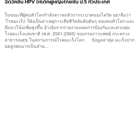
ฉีดวัคซีน HPV ให้เด็กผู้หญิงไทยชั้น ป.5 ทั่วประเทศ
[ADVERTORIAL]
ในขณะที่ผู้คนทั่วโลกกำลังหวาดกลัวการระบาดของโควิด อย่าลืมว่า
‘โรคมะเร็ง’ ก็ยังเป็นสาเหตุการเสียชีวิตอันดับต้นๆ ของคนทั่วโลก และ
มีแนวโน้มเพิ่มสูงขึ้น อ้างอิงจากรายงานแผนการป้องกันและควบคุม
โรคมะเร็งแห่งชาติ (พ.ศ. 2561-2565) ของกรมการแพทย์ กระทรวง
สาธารณสุข ในสถานการณ์โรคมะเร็งโลก ข้อมูลล่าสุด มะเร็งปาก
มดลูกพบมากเป็นลำด...