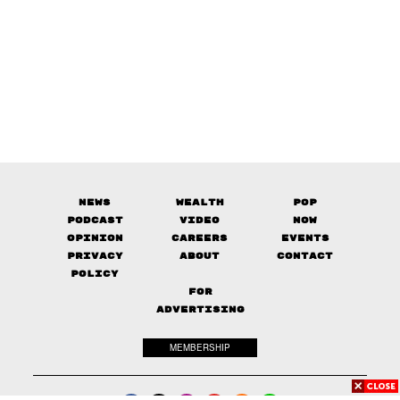
News
Wealth
Pop
Podcast
Video
Now
Opinion
Careers
Events
Privacy
About
Contact
Policy
FOR
ADVERTISING
MEMBERSHIP