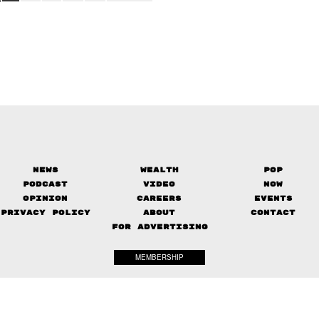
News
Wealth
Pop
Podcast
Video
Now
Opinion
Careers
Events
Privacy Policy
About
Contact
FOR ADVERTISING
MEMBERSHIP