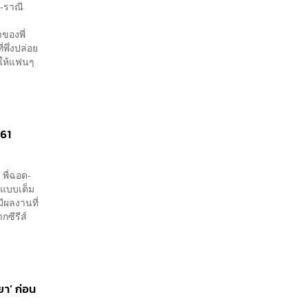
า-ราณี
ของพี่
พึ่งปล่อย
ให้แฟนๆ
61
พี่ฉอด-
 แบบเต็ม
ีผลงานที่
กซีรีส์
า’ ก่อน