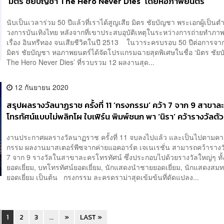
‘มิตร ชัยบัญชา The Hero Never Dies’ โดยหอภาพยนตร์
นับเป็นเวลาร่วม 50 ปีแล้วที่เราได้สูญเสีย มิตร ชัยบัญชา พระเอกผู้เป็น
วงการบันเทิงไทย หลังจากที่เขาประสบอุบัติเหตุในระหว่างการถ่ายทำภา
เรื่อง อินทรีทอง จนเสียชีวิตในปี 2513 ในวาระครบรอบ 50 ปีต่อการจ
มิตร ชัยบัญชา หอภาพยนตร์ได้จัดโปรแกรมฉายสุดพิเศษในชื่อ ‘มิตร ชัย
The Hero Never Dies’ ที่รวบรวม 12 ผลงานสุด...
12 กันยายน 2020
สรุปผลรางวัลนาฏราช ครั้งที่ 11 ‘กรงกรรม’ คว้า 7 จาก 9 สาขาล
โทรทัศน์แบบไม่พลิกโผ ใบเฟิร์น พิมพ์ชนก พา ‘นิรา’ คว้ารางวัลตัวท
สำเร็จ
งานประกาศผลรางวัลนาฏราช ครั้งที่ 11 จบลงไปแล้ว และเป็นไปตามคาด
กรรม ผลงานมาสเตอร์พีซจากค่ายแอคอาร์ต เจเนเรชั่น สามารถคว้ารางวั
7 จาก 9 รางวัลในสาขาละครโทรทัศน์ ซึ่งประกอบไปด้วยรางวัลใหญ่ๆ ทั
ยอดเยี่ยม, บทโทรทัศน์ยอดเยี่ยม, นักแสดงนำชายยอดเยี่ยม, นักแสดงสม
ยอดเยี่ยม เป็นต้น กรงกรรม ละครดราม่าสุดเข้มข้นที่ดัดแปลง...
1
2
3
...
»
LAST »