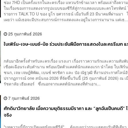
ช่อง 7HD เป็นครั้งแรกในละครเรื่อง แหวนรักข้ามเวลา พร้อมเล่าถึงควา
ในเรื่องของการแสดงจากรูปแบบของซีรีส์สู่การแสดงแบบละครโทรทัศน์
รายการ TALK TO U ของ ยูโร ยศวรรธน์ เมื่อวันที่ 23 มีนาคมที่ผ่านมา
เผยว่า แม้เธอจะมีประสบการณ์การแสดงและอยู่ในวงการมานาน แต่เธ..
25 กุมภาพันธ์ 2026
ใบเฟิร์น-เจษ-เบนซ์-ป๋อ ร่วมประชันฝีมือการแสดงในละครรีเมก แ
กลับมาอีกครั้งสำหรับละครเรื่อง แรงเงา เรื่องราวความรักและความสัมพัน
เชือดเฉือนระดับตำนาน พร้อมเปิดตัวแคสต์นักแสดงแรก นำโดย ใบเฟิร์น 
ชนก, เจษ เจษฎ์พิพัฒ, เบนซ์ พรชิตา และ ป๋อ ณัฐวุฒิ ที่งานประกาศไลน์อ
ปรากฏการณ์ one สนั่นจอ 2026 ที่จัดขึ้นวันนี้ (25 กุมภาพันธ์ 2026) ณ เ
รัชดาลัย เธียเตอร์ ซึ่งนอกจากแคสต์นักแสดงที่ทำเอาเ...
7 กุมภาพันธ์ 2026
ศักดินาวิทยาลัย เมื่อความยุติธรรมมีราคา และ “ลูกฉันเป็นคนดี” ไม่
จริง
*บทความนี้มีการเปิดเผยข้อมูลซีรีส์* ต้องบอกว่ากระแสตอบรับดีทีเดียว