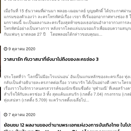
เมื่อวันที่ 15 ธันวาคมที่ผ่านมา พลอย-เฌอมาลย์ บุญยศักดิ์ ได้ประกาศผ่
แกรมของตัวเองว่า ละครโทรทัศน์เรื่อง เรยา ที่เริ่มออกอากาศทางช่อง 8 ใ
มกราคมนี้ จะเป็นผลงานละครเรื่องสุดท้ายของเธอก่อนอำลาจากวงการล
โทรทัศน์อย่างเป็นทางการ หลังจากโลดแล่นบนจอแก้วเพื่อมอบความสนุ
กับแฟนๆ มาตลอด 27 ปี โดยพลอยได้กล่าวขอบคุณแ...
9 ตุลาคม 2020
วาสนารัก กับวาสนาที่ยังมาไม่ถึงของละครช่อง 3
ประโยคที่ว่า ‘โลกนี้ไม่มีอะไรแน่นอน’ อันเป็นแกนหลักของละครเรื่อง ทุ่ง
กลับเป็นคำอธิบายละครภาคต่อเรื่อง วาสนารัก ได้เป็นอย่างดี เพราะใครจะ
เรื่องราวในจักรวาลนครสวรรค์ของนักเขียนชื่อดัง ‘จุฬามณี’ ที่เคยสร้าง
สำเร็จให้กับละครช่อง 3 ทั้ง สุดแค้นแสนรัก (เรตติ้ง 7.04) กรงกรรม (เรตต
ทุ่งเสน่หา (เรตติ้ง 5.709) จะคว้าเรตติ้งเฉลี่ยไป...
7 ตุลาคม 2020
ย้อนชม 12 ผลงานของตำนานพระเอกแห่งวงการบันเทิงไทย ในโ