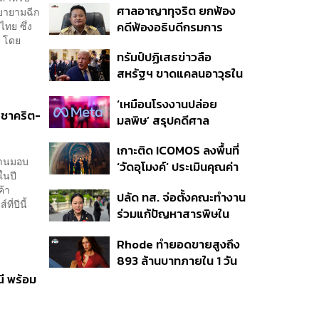
ศาลอาญาทุจริต ยกฟ้อง
พยายามฉีก
‘ไทยช่วยไทยพลัส เฟส 2’
ทย ซึ่ง
คดีฟ้องอธิบดีกรมการ
ไม่จำเป็นต้องออกพร้อมกัน
ร โดย
ปกครอง ชี้ย้าย ‘อดีตปลัด
ทรัมป์ปฏิเสธข่าวลือ
จังหวัดภูเก็ต’ ชอบด้วยขั้น
สหรัฐฯ ขาดแคลนอาวุธใน
ตอน
การทำสงครามกับอิหร่าน
‘เหมือนโรงงานปล่อย
เผยกำลังล่าตัวคนปล่อย
 ชาคริต-
มลพิษ’ สรุปคดีศาล
ข่าว
นิวเม็กซิโก สั่งปรับ Meta ชี้
เกาะติด ICOMOS ลงพื้นที่
กระทบสุขภาพจิตเด็ก คุม
 งานมอบ
‘วัดอุโมงค์’ ประเมินคุณค่า
เข้ม AI Chatbot
ในปี
ล้านนา ดันเชียงใหม่สู่
ค้า
ปลัด ทส. จ่อตั้งคณะทำงาน
มรดกโลกปี 2570
่ปีนี้
ร่วมแก้ปัญหาสารพิษใน
แม่น้ำข้ามพรมแดนไทย-
Rhode ทำยอดขายสูงถึง
เมียนมา เล็งเริ่มถกนัดแรก
893 ล้านบาทภายใน 1 วัน
ส.ค.นี้
กับซัมเมอร์คอลเล็กชัน
ี พร้อม
ล่าสุด