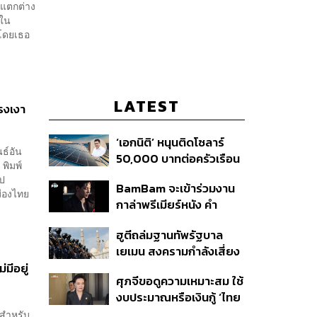
มแตกต่าง
 ใน
 โดยเธอ
.
LATEST
รงเงา
‘เอกนิติ’ หนุนติดโซลาร์
ธ์อัน
50,000 บาทต่อครัวเรือน
พิมพ์
พร้อมดึง ‘ออมสิน-ธอส.’
ัป
BamBam จะเข้าร่วมงาน
ปล่อยกู้ดอกเบี้ยต่ำ เร่ง
มืองไทย
กาล่าพรีเมียร์หนัง คำ
ออกโครงการภายใน 1
สารภาพของหมอผี
เดือน
ฮูตีถล่มฐานทัพรัฐบาล
เยเมน สงครามกำลังเสี่ยง
ปะทุอีกครั้งหรือไม่?
มีอยู่
ศุภจีขอดูความเหมาะสม ใช้
งบประมาณหรือเงินกู้ ‘ไทย
เที่ยวไทยพลัส’ บอกหากมี
 สำหรับ