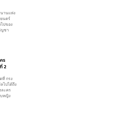
ตำนานแห่ง
พยนตร์
ากไปของ
บัญชา
ะคร
ี่ 2
ที่ กรง
ลไปได้ถึง
้งละคร
ทบหญิง