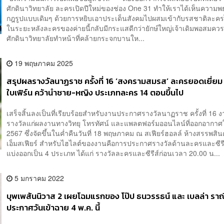
ศักดินาวิทยาลัย ละครเปิดปีใหม่ของช่อง One 31 ทำให้เราได้เห็นความ
กฎรูปแบบเดิมๆ ด้วยการหยิบเอาประเด็นสังคมไปผสมเข้ากับรสชาติละครไ
ในระยะหลังละครของค่ายนี้กลับมีกระแสดีกว่ายักษ์ใหญ่เจ้าเดิมพอสมคว
ศักดินาวิทยาลัยทำหน้าที่คล้ายกระจกบานให...
19 พฤษภาคม 2025
สรุปผลรางวัลนาฏราช ครั้งที่ 16 ‘สงครามสมรส’ ละครยอดเยี่ยม
ใบเฟิร์น คว้านำชาย-หญิง ประเภทละคร 14 ตอนขึ้นไป
เสร็จสิ้นลงเป็นที่เรียบร้อยสำหรับงานประกาศรางวัลนาฏราช ครั้งที่ 16
รางวัลแก่ผลงานทางวิทยุ โทรทัศน์ และแพลตฟอร์มออนไลน์ที่ออกอากาศ
2567 ซึ่งจัดขึ้นในค่ำคืนวันที่ 18 พฤษภาคม ณ สเฟียร์ฮอลล์ ห้างสรรพสิน
เอ็มสเฟียร์ สำหรับไฮไลต์ของงานคือการประกาศรางวัลด้านละครและซีรีส์ที
แบ่งออกเป็น 4 ประเภท ได้แก่ รางวัลละครและซีรีส์ก่อนเวลา 20.00 น...
5 มกราคม 2022
บุพเพสันนิวาส 2 เผยโฉมแรกของ โป๊ป ธนวรรธน์ และ เบลล่า ราณ
ประกาศวันเข้าฉาย 4 พ.ค. นี้