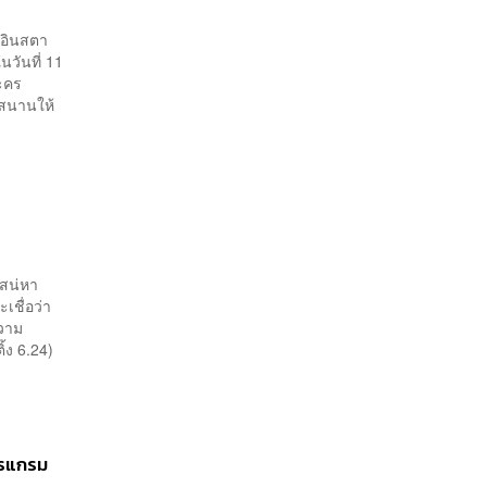
านอินสตา
นวันที่ 11
ะคร
กสนานให้
เสน่หา
เชื่อว่า
ความ
ิ้ง 6.24)
ปรแกรม