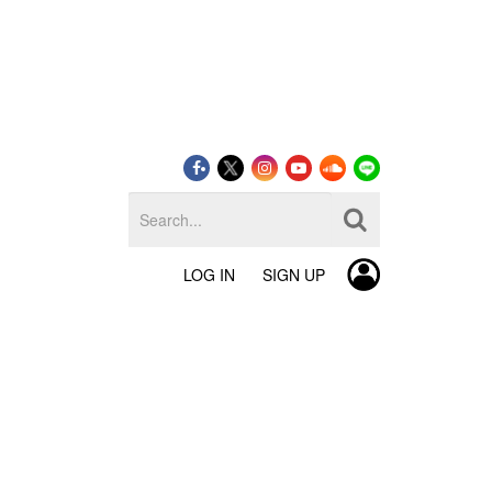
LOG IN
SIGN UP