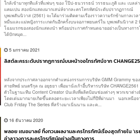
ใกล้เข้ามาทุกทีแล้วที่แฟนๆ ของ โป๊ป-ธนวรรธน์ วรรธนะภูติ และ เบลล่
แคมเปน สองนักแสดงมากเสน่ห์จากละครโทรทัศน์ระดับปรากฏการณ์
บุพเพสันนิวาส (2561) จะได้มาร่วมติดตามเรื่องราวความรักข้ามกาลเวลา
หมื่นและแม่หญิงการะเกดกันอีกครั้งบนจอภาพยนตร์ใน บุพเพสันนิวาส 2 ที่
โฉมแรกของสองนักแสดงนำ พร้อมประกาศกำหนดฉายอย่างเป็นทางการ
ได้ปักหมุด...
5 มกราคม 2021
ลิสต์ละครระดับปรากฏการณ์บนหน้าจอโทรทัศน์จาก CHANGE25
หลังจากประกาศลาออกจากตำแหน่งกรรมการบริษัท GMM Grammy ของ 
สายทิพย์ มนตรีกุล ณ อยุธยา เพื่อมานั่งเก้าอี้บริหารบริษัท CHANGE2561
ตัวในฐานะทีม Content Creator บันเทิงที่ผลิตป้อนช่องต่างๆ พวกเขาต่างม
โดดเด่นมากมายเกิดขึ้นตลอดระยะเวลาเพียงไม่กี่ปีที่ผ่านมา นอกเหนือจา
Club Friday The Series ที่สร้างมาเนิ่นนาน และค...
16 ธันวาคม 2020
พลอย เฌอมาลย์ ทิ้งทวนผลงานละครโทรทัศน์เรื่องสุดท้ายใน ‘เรย
อำลาวงการละครโทรทัศน์อย่างเป็นทางการ