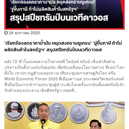
24 มกราคม 2025
‘เรียกร้องลดราคาน้ำมัน หยุดสงครามยูเครน’ ‘ขู่ขึ้นภาษี ถ้าไม่
ผลิตสินค้าในสหรัฐฯ’ สรุปสปีชทรัมป์บนเวทีดาวอส
หลัง 72 ชั่วโมงแห่งความโกลาหลที่ โดนัลด์ ทรัมป์ เซ็นคำสั่งฝ่าย
บริหารเป็นตั้งรวมนับร้อยฉบับ เพื่อขับเคลื่อนนโยบายต่างๆ ที่เขย่าโลก
ทั้งใบ เขาปรากฏตัวบนจอกลางเวทีประชุมสภาเศรษฐกิจโลก หรือ
World Economic Forum 2025 ที่เมืองดาวอส ประเทศสวิตเซอร์แลนด์
ซึ่งถือเป็นการเข้าร่วมประชุมผู้นำระดับโลกครั้งแรกนับตั้งแต่ทรัมป์เข้า
รับตำแหน่งประธานาธิบดีสหรัฐฯ เทอมที...