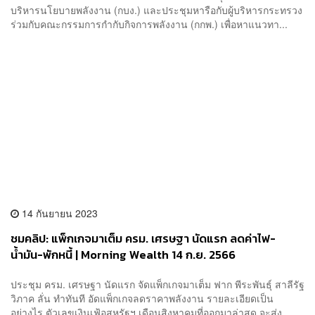
บริหารนโยบายพลังงาน (กบง.) และประชุมหารือกับผู้บริหารกระทรวง
ร่วมกับคณะกรรมการกำกับกิจการพลังงาน (กกพ.) เพื่อหาแนวทา...
14 กันยายน 2023
ชมคลิป: แพ็กเกจมาเต็ม ครม. เศรษฐา นัดแรก ลดค่าไฟ-
น้ำมัน-พักหนี้ | Morning Wealth 14 ก.ย. 2566
ประชุม ครม. เศรษฐา นัดแรก จัดแพ็กเกจมาเต็ม ฟาก พีระพันธุ์ สาลีรัฐ
วิภาค ลั่น ทำทันที อัดแพ็กเกจลดราคาพลังงาน รายละเอียดเป็น
อย่างไร ตัวเลขเงินเฟ้อสหรัฐฯ เดือนสิงหาคมที่ออกมาล่าสุด จะส่ง