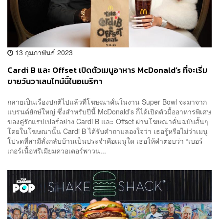
13 กุมภาพันธ์ 2023
Cardi B และ Offset เปิดตัวเมนูอาหาร McDonald’s ที่จะเริ่ม
ขายวันวาเลนไทน์นี้ในอเมริกา
กลายเป็นเรื่องปกติไปแล้วที่โฆษณาคั่นในงาน Super Bowl จะมาจาก
แบรนด์ยักษ์ใหญ่ ซึ่งสำหรับปีนี้ McDonald’s ก็ได้เปิดตัวมื้ออาหารพิเศษ
ของคู่รักแรปเปอร์อย่าง Cardi B และ Offset ผ่านโฆษณาคั่นฉบับสั้นๆ
โดยในโฆษณานั้น Cardi B ได้รับคำถามลองใจว่า เธอรู้หรือไม่ว่าเมนู
โปรดที่สามีสั่งกลับบ้านเป็นประจำคือเมนูใด เธอให้คำตอบว่า “เบอร์
เกอร์เนื้อพรีเมียมควอเตอร์พาวน...