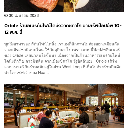
30 เมษายน 2023
Oriole ร้านอเมริกันไฟน์ไดนิ่งจากชิคาโก มาเสิร์ฟป๊อปอัพ 10-
12 พ.ค. นี้
พูดถึงอาหารอเมริกันไฟน์ไดนิ่ง เราเองก็นึกภาพไม่ค่อยออกเหมือนกัน
ว่าจะมีรสชาติแบบไหน ใช้วัตถุดิบอะไร เพราะแบบนี้ป๊อปอัพดินเนอร์
ของ Oriole เลยน่าสนใจขึ้นมา เนื่องจากเป็นร้านอาหารอเมริกันไฟน์
ไดนิ่งดีกรี 2 ดาวมิชลิน จากเมืองชิคาโก รัฐอิลลินอย Oriole เสิร์ฟ
อาหารอเมริกันร่วมสมัยอยู่ในย่าน West Loop ที่เต็มไปด้วยร้านกินดื่ม
นำโดยเชฟเจ้าของ Noa...