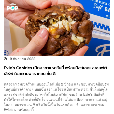
19 กันยายน 2022
Evie’s Cookies เปิดสาขาแรกวันนี้ พร้อมมิลก์เชกและซอฟต์
เสิร์ฟ ในสยามพารากอน ชั้น G
หลังจากเริ่มเปิดร้านแบบออนไลน์เมื่อ 2 ปีก่อน และขยับมาเปิดป๊อปอัพ
ในศูนย์การค้าต่างๆ บ่อยขึ้น เราแน่ใจว่าเป็นเพราะความชิ้นใหญ่จุใจ
และรสชาติกำลังดีของ ‘คุกกี้สไตล์อเมริกัน’ ของร้าน Evie’s คือสิ่งที่
ทำให้ใครต่อใครต่างก็ติดใจ จนตอนนี้ร้านได้มาเปิดสาขาแรกแล้วอยู่
ในสยามพารากอน ซึ่งเริ่มวันนี้เป็นวันแรกด้วย ร้านสาขาแรกของ
Evie’s มาพร้อมคุกกี้...