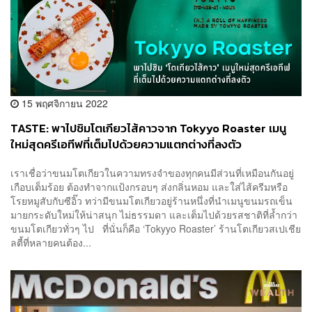
15 พฤศจิกายน 2022
TASTE: พาไปชิมโตเกียวไส้คาวจาก Tokyyo Roaster เมนู
ใหม่สุดครีเอทีฟที่เต็มไปด้วยความแตกต่างที่ลงตัว
เราเชื่อว่าขนมโตเกียวในความทรงจำของทุกคนมีส่วนที่เหมือนกันอยู่
เกือบเต็มร้อย ต้องทำจากแป้งกรอบๆ ส่งกลิ่นหอม และใส่ไส้ครีมหรือ
โรยหมูสับกับซีอิ๊ว ทว่ามีขนมโตเกียวอยู่ร้านหนึ่งที่นำเมนูขนมรถเข็น
มายกระดับใหม่ให้น่าสนุก ไม่ธรรมดา และเต็มไปด้วยรสชาติที่ล้ำกว่า
ขนมโตเกียวทั่วๆ ไป ที่นั่นก็คือ ‘Tokyyo Roaster’ ร้านโตเกียวสเปเชีย
ลตี้ที่หลายคนต้อง...