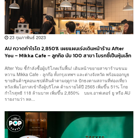
23 กุมภาพันธ์ 2023
AU กวาดกำไรโต 2,850% เผยแผนเร่งเดินหน้าร้าน After
You – Mikka Cafe – ลูกก๊อ นับ 100 สาขา โบรกชี้เป็นหุ้นเล็ก
ที่กำไรกลับเข้าสู่ ‘ขาขึ้น’
After You ชี้กำลังซื้อผู้บริโภคเริ่มฟื้น! เดินหน้าขยายสาขาร้านขนม
หวาน Mikka Cafe - ลูกก๊อ ทั้งกรุงเทพฯ และต่างจังหวัด พร้อมออกบูธ
ขายสินค้าชูคอนเซปต์สินค้าตามฤดูกาล ปักธงตามสถานที่ท่องเที่ยว
หวังเพิ่มโอกาสเข้าถึงผู้บริโภค ด้านรายได้ปี 2565 เพิ่มขึ้น 51% โกย
กำไรสุทธิ 118 ล้านบาท เพิ่มขึ้น 2,850% บมจ.อาฟเตอร์ ยู หรือ AU
รายงานว่า หล...