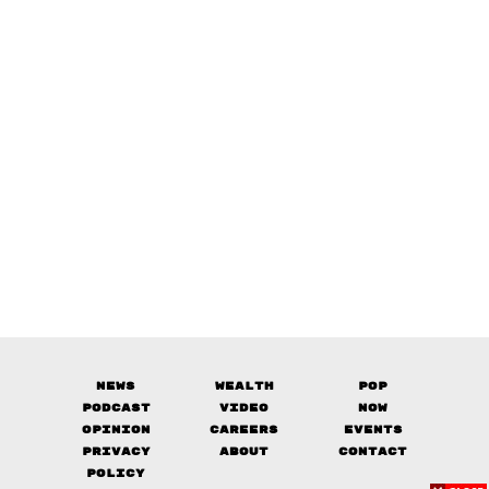
News
Wealth
Pop
Podcast
Video
Now
Opinion
Careers
Events
Privacy
About
Contact
Policy