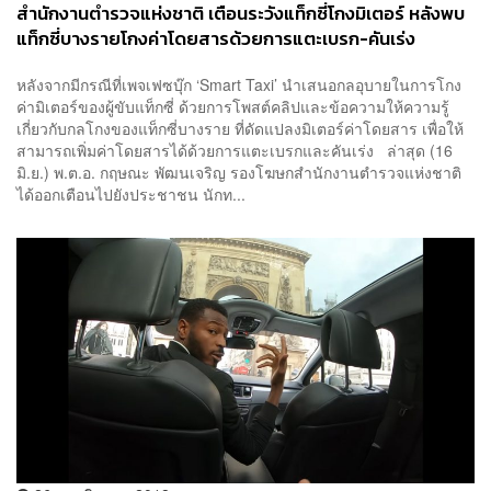
สำนักงานตำรวจแห่งชาติ เตือนระวังแท็กซี่โกงมิเตอร์ หลังพบ
แท็กซี่บางรายโกงค่าโดยสารด้วยการแตะเบรก-คันเร่ง
หลังจากมีกรณีที่เพจเฟซบุ๊ก ‘Smart Taxi’ นำเสนอกลอุบายในการโกง
ค่ามิเตอร์ของผู้ขับแท็กซี่ ด้วยการโพสต์คลิปและข้อความให้ความรู้
เกี่ยวกับกลโกงของแท็กซี่บางราย ที่ดัดแปลงมิเตอร์ค่าโดยสาร เพื่อให้
สามารถเพิ่มค่าโดยสารได้ด้วยการแตะเบรกและคันเร่ง ล่าสุด (16
มิ.ย.) พ.ต.อ. กฤษณะ พัฒนเจริญ รองโฆษกสำนักงานตำรวจแห่งชาติ
ได้ออกเตือนไปยังประชาชน นักท...