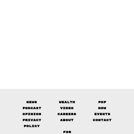
News
Wealth
Pop
Podcast
Video
Now
Opinion
Careers
Events
Privacy
About
Contact
Policy
FOR