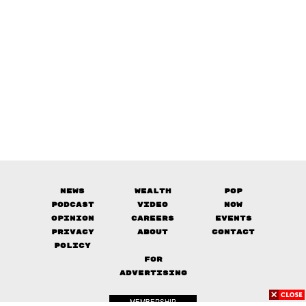
News
Wealth
Pop
Podcast
Video
Now
Opinion
Careers
Events
Privacy
About
Contact
Policy
FOR
ADVERTISING
MEMBERSHIP