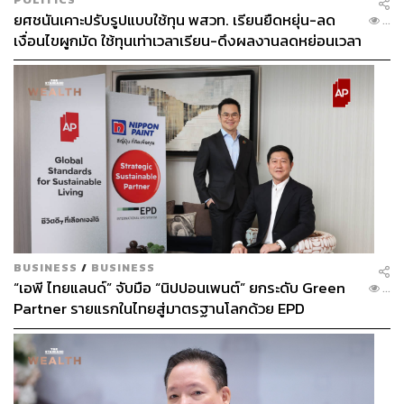
ยศชนันเคาะปรับรูปแบบใช้ทุน พสวท. เรียนยืดหยุ่น-ลด
...
เงื่อนไขผูกมัด ใช้ทุนเท่าเวลาเรียน-ดึงผลงานลดหย่อนเวลา
ดันให้มีผลย้อนหลัง
BUSINESS
/
BUSINESS
“เอพี ไทยแลนด์” จับมือ “นิปปอนเพนต์” ยกระดับ Green
...
Partner รายแรกในไทยสู่มาตรฐานโลกด้วย EPD
International พร้อมชูแนวคิด Global Standards for
Global Sustainable Living ส่งมอบบ้านคุณภาพ ลด
ผลกระทบต่อสิ่งแวดล้อม พร้อมปั้นนักออกแบบที่ใส่ใจโลก