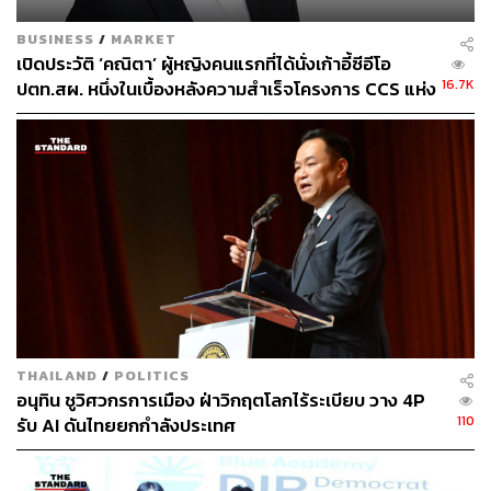
BUSINESS
/
MARKET
เปิดประวัติ ‘คณิตา’ ผู้หญิงคนแรกที่ได้นั่งเก้าอี้ซีอีโอ
16.7K
ปตท.สผ. หนึ่งในเบื้องหลังความสำเร็จโครงการ CCS แห่ง
แรกของประเทศไทย
THAILAND
/
POLITICS
อนุทิน ชูวิศวกรการเมือง ฝ่าวิกฤตโลกไร้ระเบียบ วาง 4P
110
รับ AI ดันไทยยกกำลังประเทศ