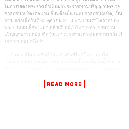
ในการเสด็จพระราชดำเนินมาพระราชทานปริญญาบัตรเวช
ศาสตรบัณฑิต (ต่อมาเปลี่ยนชื่อเป็นแพทยศาสตรบัณฑิต) เป็น
วาระแรกเมื่อวันที่ 25 ตุลาคม 2473 พระบรมราโชวาทของ
พระบาทสมเด็จพระปกเกล้าเจ้าอยู่หัวในการพระราชทาน
ปริญญาบัตรแก่บัณฑิตรุ่นแรก ณ จุฬาลงกรณ์มหาวิทยาลัย มี
ใจความตอนหนึ่งว่า
“…ข้าพเจ้ามีความยินดีเป็นอย่างยิ่งที่ได้มีโอกาสมาให้
ปริญญาแก่นักเรียนมหาวิทยาลัยเป็นครั้งแรกในวันนี้ นับเป็น
วันสำคัญสำหรับประวัติการณ์ของประเทศสยามด้วย เพราะ
ว่าไม่ว่าประเทศใดๆ ความเจริญของประเทศนั้นย่อมวัดด้วย
ความเจริญของการศึกษานั้นอย่างหนึ่ง…”
READ MORE
อ้างอิง:
http://www.memohall.chula.ac.th/article/พิธีพระราชท
านปริญญาบัตรครั้งแรกแห่งกรุงสยาม/
TAGS:
จุฬาลงกรณ์มหาวิทยาลัย
On This Day
รัชกาลที่ 7