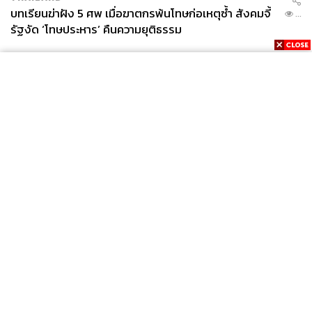
บทเรียนฆ่าฝัง 5 ศพ เมื่อฆาตกรพ้นโทษก่อเหตุซ้ำ สังคมจี้
...
รัฐงัด ‘โทษประหาร’ คืนความยุติธรรม
News
Wealth
Pop
Podcast
Video
Now
Opinion
Careers
Events
Privacy
About
Contact
Policy
FOR
ADVERTISING
MEMBERSHIP