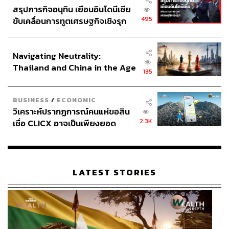
สรุปภารกิจอนุทิน เยือนอินโดนีเซีย
495
ขับเคลื่อนการทูตเศรษฐกิจเชิงรุก
ประกาศหุ้นส่วนยุทธศาสตร์ไทย –
อินโดนีเซีย
Navigating Neutrality:
Thailand and China in the Age
135
of a New Global Order
BUSINESS
/
ECONOMIC
วิเคราะห์ปรากฏการณ์คนแห่ขอสิน
2.3K
เชื่อ CLICX อาจเป็นเพียงยอด
ภูเขาน้ำแข็ง ของปัญหาหนี้ครัว
เรือนไทยที่ถูกซุกไว้
LATEST STORIES