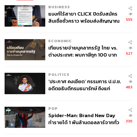
BUSINESS
แบงก์ไร้สาขา CLICX ปิดรับสมัคร
555
สินเชื่อชั่วคราว พร้อมส่งสัญญาณ
เตือนกลุ่มกู้เงินผิดวัตถุประสงค์-ให้
ข้อมูลเท็จ เตรียมดำเนินคดีเด็ดขาด
ECONOMIC
เทียบรายจ่ายบุคลากรรัฐ ไทย vs.
527
ต่างประเทศ: พบภาษีทุก 100 บาท
ของคนไทยใช้ไปกับข้าราชการเฉียด
40 บาท
POLITICS
‘ประภาศ คงเอียด’ กรรมการ ป.ป.ช.
483
อดีตอธิบดีกรมธนารักษ์ ถึงแก่
อนิจกรรม
POP
Spider-Man: Brand New Day
330
ทำรายได้ 1 พันล้านดอลลาร์จากทั่ว
โลกภายใน 6 วัน