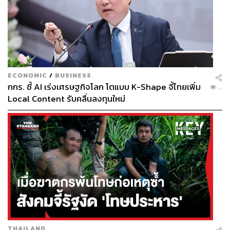
ECONOMIC
/
BUSINESS
กกร. ชี้ AI เร่งเศรษฐกิจโลก โตแบบ K-Shape จี้ไทยเพิ่ม
...
Local Content รับคลื่นลงทุนใหม่
THAILAND