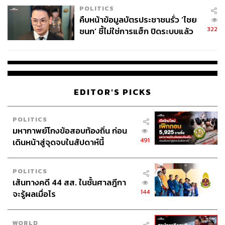
POLITICS
คืบหน้าข้อมูลบัตรประชาชนรั่ว ‘ไชย
322
ชนก’ ชี้ไม่ใช่การแฮ็ก ปิดระบบแล้ว
พบต้นตอจาก IP เดียว
EDITOR'S PICKS
POLITICS
มหากาพย์โกงข้อสอบท้องถิ่น ก่อน
491
เดินหน้าสู่จุดจบในสัปดาห์นี้
POLITICS
เส้นทางคดี 44 สส. ในชั้นศาลฎีกา
144
จะรู้ผลเมื่อไร
WORLD