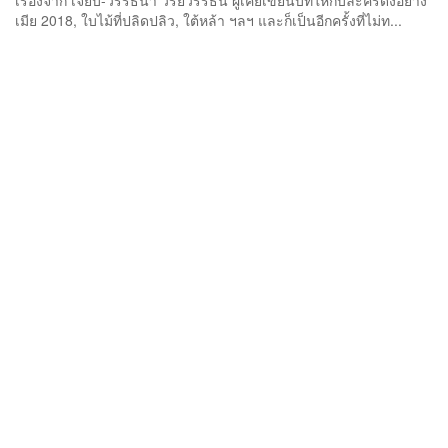
เรื่องจาก เจี๊ยบ-วรรธนา วีรยวรรธน ผู้เคยเขียนบทให้กับละครดังอย่าง
เมีย 2018, ใบไม้ที่ปลิดปลิว, ใต้หล้า ฯลฯ และก็เป็นอีกครั้งที่ไม่ท...