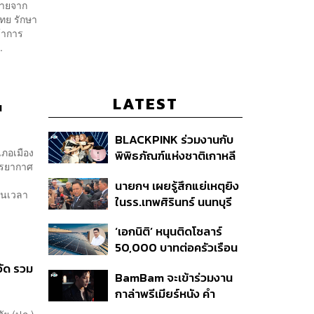
มายจาก
ทย รักษา
้าการ
.
LATEST
น
BLACKPINK ร่วมงานกับ
ำเภอเมือง
พิพิธภัณฑ์แห่งชาติเกาหลี
รรยากาศ
ปล่อยคอลเล็กชันครบรอบ
นายกฯ เผยรู้สึกแย่เหตุยิง
10 ปีการเดบิวต์
นในเวลา
ในรร.เทพศิรินทร์ นนทบุรี
เสียใจกับผู้เสียชีวิต ชี้เป็น
‘เอกนิติ’ หนุนติดโซลาร์
เหตุรัฐไม่ต่อใบอนุญาตพก
50,000 บาทต่อครัวเรือน
พา-ครอบครองปืน
พร้อมดึง ‘ออมสิน-ธอส.’
วัด รวม
BamBam จะเข้าร่วมงาน
ปล่อยกู้ดอกเบี้ยต่ำ เร่ง
กาล่าพรีเมียร์หนัง คำ
ออกโครงการภายใน 1
สารภาพของหมอผี
เดือน
ัย (ปภ.)