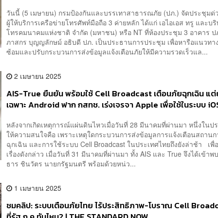
วันนี้ (5 เมษายน) กรมป้องกันและบรรเทาสาธารณภัย (ปภ.) จัดประชุมด่
ผู้ให้บริการเครือข่ายโทรศัพท์มือถือ 3 ค่ายหลัก ได้แก่ เอไอเอส ทรู และบริ
โทรคมนาคมแห่งชาติ จำกัด (มหาชน) หรือ NT ที่ห้องประชุม 3 อาคาร ปภ
ภาสกร บุญญลักษม์ อธิบดี ปภ. เป็นประธานการประชุม เพื่อหารือแนวทา
ซ้อมและปรับกระบวนการส่งข้อมูลแจ้งเตือนภัยให้มีความรวดเร็วแล...
2 เมษายน 2025
AIS-True ยืนยัน พร้อมใช้ Cell Broadcast เตือนภัยฉุกเฉิน แต่ยั
เฉพาะ Android ฟาก กสทช. เร่งเจรจา Apple เพื่อใช้ในระบบ iO
หลังจากเกิดเหตุการณ์แผ่นดินไหวเมื่อวันที่ 28 มีนาคมที่ผ่านมา หนึ่งในประ
ให้ความสนใจคือ เพราะเหตุใดกระบวนการส่งข้อมูลการแจ้งเตือนสถานก
ฉุกเฉิน และการใช้ระบบ Cell Broadcast ในประเทศไทยถึงยังล่าช้า เพื่
เรื่องดังกล่าว เมื่อวันที่ 31 มีนาคมที่ผ่านมา ทั้ง AIS และ True จึงได้เข้
ธาร ชินวัตร นายกรัฐมนตรี พร้อมด้วยหน่ว...
1 เมษายน 2025
ชมคลิป: ระบบเตือนภัยไทย ไร้ประสิทธิภาพ-โบราณ Cell Broadc
ที่รัฐ ก.ค.ทันไหม? | THE STANDARD NOW