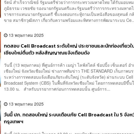
รัตน์ สำเร็จวาณิชย์ รัฐมนตรีช่วยว่าการกระทรวงมหาดไทย ได้รับมอบห
ภูมิธรรม เวชยชัย รองนายกรัฐมนตรีและรัฐมนตรีว่าการกระทรวงมหาดไ
ราชการแทนนายกรัฐมนตรี ชี้แจงตอบกระทู้ถามเป็นหนังสือของสุทนต์ กล
ขาย สมาชิกวุฒิสภา เกี่ยวกับความพร้อมและทิศทางการพัฒนาระบบ Ce..
13 พฤษภาคม 2025
ทดสอบ Cell Broadcast ระดับใหญ่ ประชาชนและนักท่องเที่ยวใ
เชียงใหม่ตื่นตัว หลังสัญญาณแจ้งเตือนดัง
วันนี้ (13 พฤษภาคม) ที่ศูนย์การค้า เมญ่า ไลฟ์สไตล์ ช้อปปิ้ง เซ็นเตอร์ อ
เชียงใหม่ จังหวัดเชียงใหม่ ช่างภาพทีมข่าว THE STANDARD เก็บภาพบ
ระหว่างการทดสอบแจ้งเตือนภัยระดับใหญ่ (ระดับจังหวัด) ผ่านระบบ Cell
Broadcast System (CBS) ในพื้นที่จังหวัดเชียงใหม่ โดยการทดสอบมีขึ้
13.00 น. สำหรับบรรยากาศก่อนการทดสอบนั้น ศูนย์การ...
13 พฤษภาคม 2025
วันนี้ ปภ. ทดสอบใหญ่ ระบบเตือนภัย Cell Broadcast ใน 5 จังห
กรุงเทพฯ
วันนี้ (13 พฤษภาคม) ในเวลา 13.00 น. กรมป้องกันและบรรเทาสาธารณภ