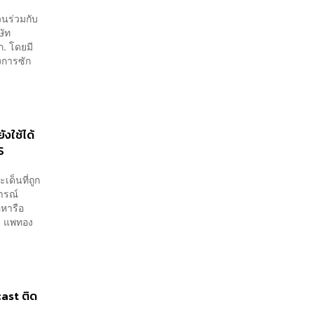
วนร่วมกับ
ษัท
. โดยมี
งการซัก
งใช้ได้
S
เด็นที่ถูก
ารณ์
อหารือ
าพบ แพทอง
ast ติด