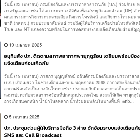
วันนี้ (23 เมษายน) กรมป้องกันและบรรเทาสาธารณภัย (ปภ.) ร่วมกับ 6 
ภาครัฐและเอกชน ได้แก่ กระทรวงดิจิทัลเพื่อเศรษฐกิจและสังคม (DE) ส
คณะกรรมการกิจการกระจายเสียง กิจการโทรทัศน์ และกิจการโทรคมนา
ชาติ (กสทช.) กรมประชาสัมพันธ์ รวมถึงผู้ให้บริการเครือข่ายโทรศัพท์เคลื
True และ NT แถลงความพร้อมในการทดสอบระบบแจ้งเตือนภัยผ่านสัญ
19 เมษายน 2025
อนุทินสั่ง ปภ. ติดตามสภาพอากาศพายุฤดูร้อน เตรียมพร้อมป้อง
แจ้งเตือนก่อนเกิดภัย
วันนี้ (19 เมษายน) ภาสกร บุญญลักษม์ อธิบดีกรมป้องกันและบรรเทาสา
(ปภ.) เปิดเผยว่า ในช่วงเดือนเมษายน-พฤษภาคม 2568 อากาศจะร้อนอบอ
อากาศร้อนจัดเป็นบางวันในบางช่วง ประกอบกับมีมวลอากาศเย็นจากประ
ลงมาปะทะกับมวลอากาศร้อนที่ปกคลุมประเทศไทย ส่งผลให้เกิด พายุฤดูร
อาจเกิดฝนตกหนัก น้ำป่าไหลหลาก น้ำท่วมฉับพลันในบางพื้นที่ &nb...
5 เมษายน 2025
ปภ. ประชุมด่วนผู้ให้บริการมือถือ 3 ค่าย ซักซ้อมระบบแจ้งเตือนภั
SMS และ Cell Broadcast