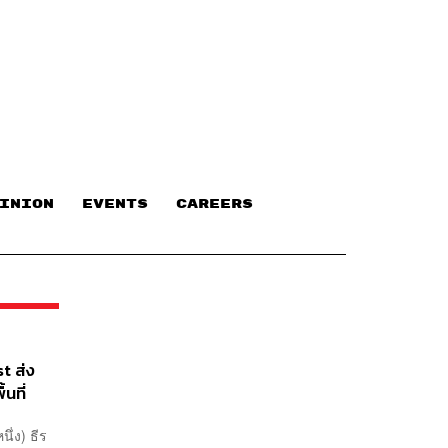
INION
EVENTS
CAREERS
t ส่ง
นที่
นึ่ง) ธีร