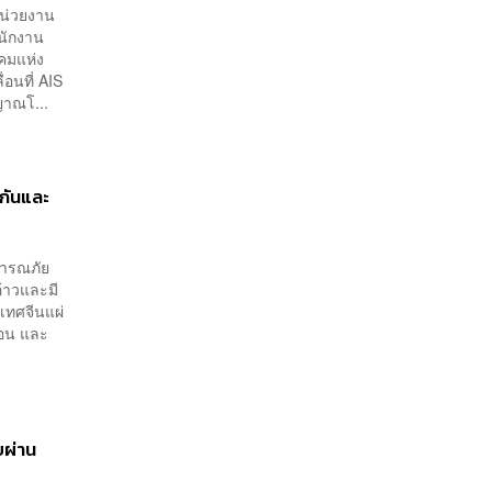
หน่วยงาน
ำนักงาน
คมแห่ง
่อนที่ AIS
ญาณโ...
กันและ
ธารณภัย
้าวและมี
เทศจีนแผ่
้อน และ
ยผ่าน