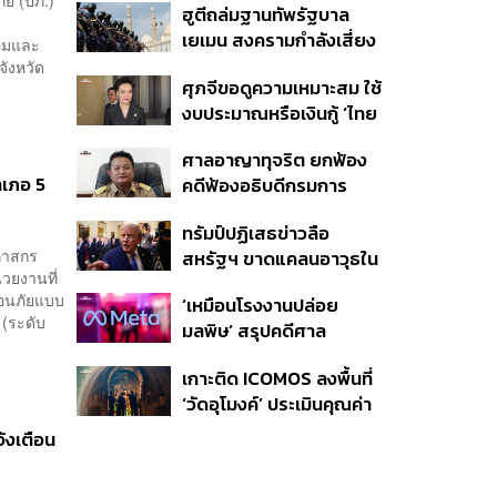
ฮูตีถล่มฐานทัพรัฐบาล
เยเมน สงครามกำลังเสี่ยง
้อมและ
ปะทุอีกครั้งหรือไม่?
ังหวัด
ศุภจีขอดูความเหมาะสม ใช้
งบประมาณหรือเงินกู้ ‘ไทย
เที่ยวไทยพลัส’ บอกหากมี
ศาลอาญาทุจริต ยกฟ้อง
‘ไทยช่วยไทยพลัส เฟส 2’
ำเภอ 5
คดีฟ้องอธิบดีกรมการ
ไม่จำเป็นต้องออกพร้อมกัน
ปกครอง ชี้ย้าย ‘อดีตปลัด
ทรัมป์ปฏิเสธข่าวลือ
จังหวัดภูเก็ต’ ชอบด้วยขั้น
ภาสกร
สหรัฐฯ ขาดแคลนอาวุธใน
ตอน
วยงานที่
การทำสงครามกับอิหร่าน
ตือนภัยแบบ
‘เหมือนโรงงานปล่อย
เผยกำลังล่าตัวคนปล่อย
 (ระดับ
มลพิษ’ สรุปคดีศาล
ข่าว
นิวเม็กซิโก สั่งปรับ Meta ชี้
เกาะติด ICOMOS ลงพื้นที่
กระทบสุขภาพจิตเด็ก คุม
‘วัดอุโมงค์’ ประเมินคุณค่า
เข้ม AI Chatbot
ล้านนา ดันเชียงใหม่สู่
้งเตือน
มรดกโลกปี 2570