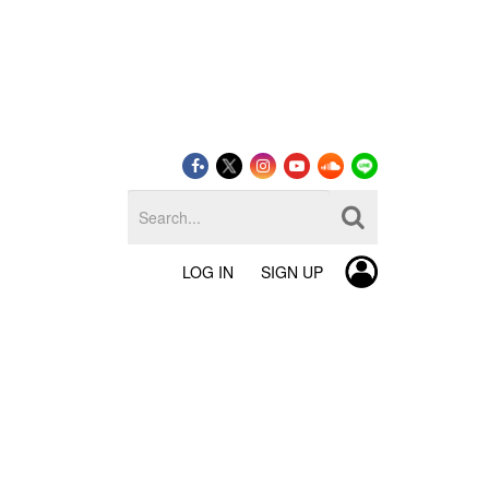
LOG IN
SIGN UP