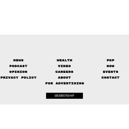
News
Wealth
Pop
Podcast
Video
Now
Opinion
Careers
Events
Privacy Policy
About
Contact
FOR ADVERTISING
MEMBERSHIP
© 2017-
2026
The Standard. All rights reserved.