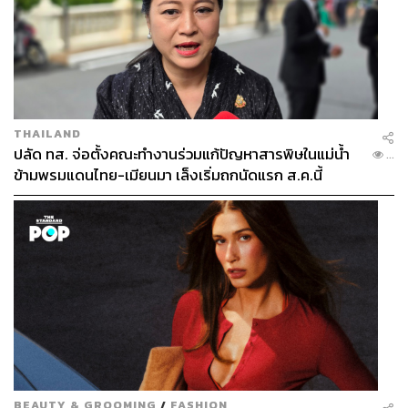
THAILAND
ปลัด ทส. จ่อตั้งคณะทำงานร่วมแก้ปัญหาสารพิษในแม่น้ำ
...
ข้ามพรมแดนไทย-เมียนมา เล็งเริ่มถกนัดแรก ส.ค.นี้
BEAUTY & GROOMING
/
FASHION