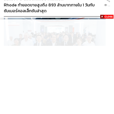
Rhode ทำยอดขายสูงถึง 893 ล้านบาทภายใน 1 วันกับ
...
ซัมเมอร์คอลเล็กชันล่าสุด
SCIENCE
/
TECH
/
THAILAND
KMITL ชู ‘Farming the Future 2026’ พลิกครัวโลก สู่
...
เกษตร-อาหารยั่งยืนด้วย One Health