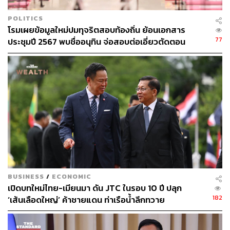
POLITICS
โรมเผยข้อมูลใหม่ปมทุจริตสอบท้องถิ่น ย้อนเอกสาร
77
ประชุมปี 2567 พบชื่ออนุทิน จ่อสอบต่อเอี่ยวตัดตอน
ม.บูรพา หรือไม่
BUSINESS
/
ECONOMIC
เปิดบทใหม่ไทย-เมียนมา ดัน JTC ในรอบ 10 ปี ปลุก
182
‘เส้นเลือดใหญ่’ ค้าชายแดน ท่าเรือน้ำลึกทวาย