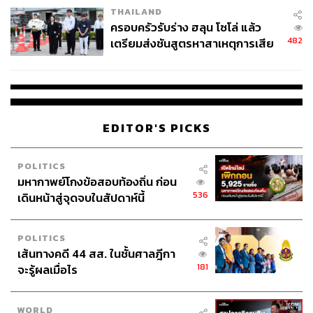
THAILAND
ครอบครัวรับร่าง ฮลุน โซโล่ แล้ว
482
เตรียมส่งชันสูตรหาสาเหตุการเสีย
ชีวิต
EDITOR'S PICKS
POLITICS
มหากาพย์โกงข้อสอบท้องถิ่น ก่อน
536
เดินหน้าสู่จุดจบในสัปดาห์นี้
POLITICS
เส้นทางคดี 44 สส. ในชั้นศาลฎีกา
181
จะรู้ผลเมื่อไร
WORLD