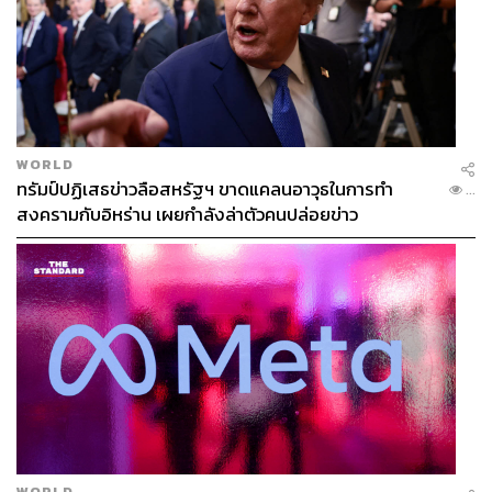
WORLD
ทรัมป์ปฏิเสธข่าวลือสหรัฐฯ ขาดแคลนอาวุธในการทำ
...
สงครามกับอิหร่าน เผยกำลังล่าตัวคนปล่อยข่าว
WORLD