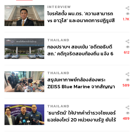
INTERVIEW
ไขรหัสตั้ง ผบ.ตร. ‘ความสามารถ
1.7K
vs อาวุโส’ และอนาคตการปฏิรูปสี
กากี กับ พล.ต.อ. เอก อังสนานนท์
THAILAND
กองปราบฯ สอบเข้ม ‘อดีตอธิบดี
612
สถ.’ คดีทุจริตสอบท้องถิ่น แจ้ง 6
ข้อหาหนัก จ่อชง ป.ป.ช. 12 ส.ค. นี้
THAILAND
สรุปมหากาพย์กล้องส่องพระ
589
ZEISS Blue Marine จากสัญญา
ผลิต 8.3 ล้าน สู่ข้อพิพาท ‘มา
เวลล์ฯ’ ฟ้อง ‘โทน บางแค’ ผิดนัด
THAILAND
จ่ายหนี้-แอบระบุแบรนด์
‘ธนารัตน์’ ให้ปากคำตำรวจไซเบอร์
489
แฉช่องโหว่ 20 หน่วยงานรัฐ ยันไร้
นัยทางการเมือง