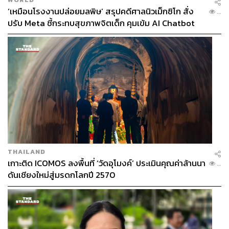
‘เหมือนโรงงานปล่อยมลพิษ’ สรุปคดีศาลนิวเม็กซิโก สั่ง
...
ปรับ Meta ชี้กระทบสุขภาพจิตเด็ก คุมเข้ม AI Chatbot
THAILAND
เกาะติด ICOMOS ลงพื้นที่ ‘วัดอุโมงค์’ ประเมินคุณค่าล้านนา
...
ดันเชียงใหม่สู่มรดกโลกปี 2570