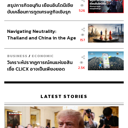
สรุปภารกิจอนุทิน เยือนอินโดนีเซีย
526
ขับเคลื่อนการทูตเศรษฐกิจเชิงรุก
ประกาศหุ้นส่วนยุทธศาสตร์ไทย –
อินโดนีเซีย
Navigating Neutrality:
Thailand and China in the Age
157
of a New Global Order
BUSINESS
/
ECONOMIC
วิเคราะห์ปรากฏการณ์คนแห่ขอสิน
2.5K
เชื่อ CLICX อาจเป็นเพียงยอด
ภูเขาน้ำแข็ง ของปัญหาหนี้ครัว
เรือนไทยที่ถูกซุกไว้
LATEST STORIES