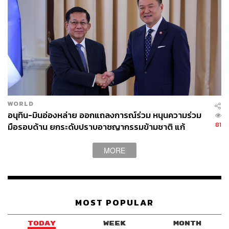
WORLD
อนุทิน-มินอ่องหล่าย ออกแถลงการณ์ร่วม หนุนความร่วม
81
มือรอบด้าน ยกระดับปราบอาชญากรรมข้ามชาติ แก้
ปัญหาหมอกควัน-มลพิษทางน้ำ
MORE
MOST POPULAR
TODAY
WEEK
MONTH