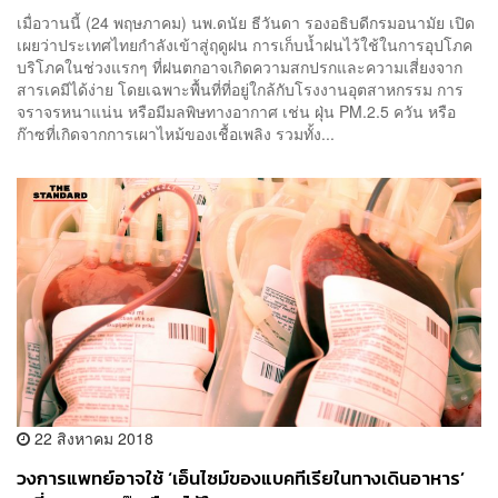
อาหาร
เมื่อวานนี้ (24 พฤษภาคม) นพ.ดนัย ธีวันดา รองอธิบดีกรมอนามัย เปิด
เผยว่าประเทศไทยกำลังเข้าสู่ฤดูฝน การเก็บน้ำฝนไว้ใช้ในการอุปโภค
บริโภคในช่วงแรกๆ ที่ฝนตกอาจเกิดความสกปรกและความเสี่ยงจาก
สารเคมีได้ง่าย โดยเฉพาะพื้นที่ที่อยู่ใกล้กับโรงงานอุตสาหกรรม การ
จราจรหนาแน่น หรือมีมลพิษทางอากาศ เช่น ฝุ่น PM.2.5 ควัน หรือ
ก๊าซที่เกิดจากการเผาไหม้ของเชื้อเพลิง รวมทั้ง...
22 สิงหาคม 2018
วงการแพทย์อาจใช้ ‘เอ็นไซม์ของแบคทีเรียในทางเดินอาหาร’