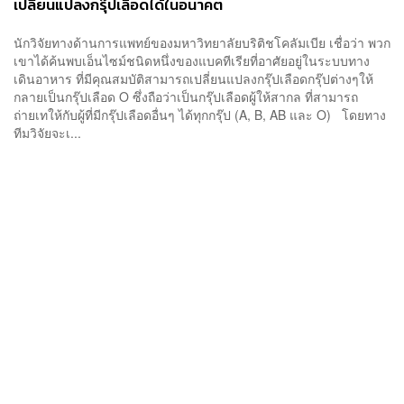
เปลี่ยนแปลงกรุ๊ปเลือดได้ในอนาคต
นักวิจัยทางด้านการแพทย์ของมหาวิทยาลัยบริติชโคลัมเบีย เชื่อว่า พวก
เขาได้ค้นพบเอ็นไซม์ชนิดหนึ่งของแบคทีเรียที่อาศัยอยู่ในระบบทาง
เดินอาหาร ที่มีคุณสมบัติสามารถเปลี่ยนแปลงกรุ๊ปเลือดกรุ๊ปต่างๆให้
กลายเป็นกรุ๊ปเลือด O ซึ่งถือว่าเป็นกรุ๊ปเลือดผู้ให้สากล ที่สามารถ
ถ่ายเทให้กับผู้ที่มีกรุ๊ปเลือดอื่นๆ ได้ทุกกรุ๊ป (A, B, AB และ O) โดยทาง
ทีมวิจัยจะเ...