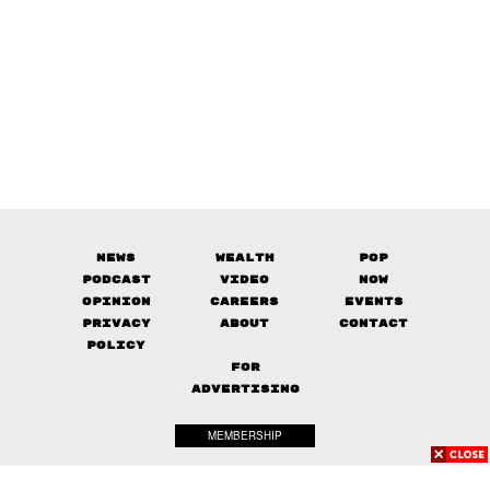
News
Wealth
Pop
Podcast
Video
Now
Opinion
Careers
Events
Privacy
About
Contact
Policy
FOR
ADVERTISING
MEMBERSHIP