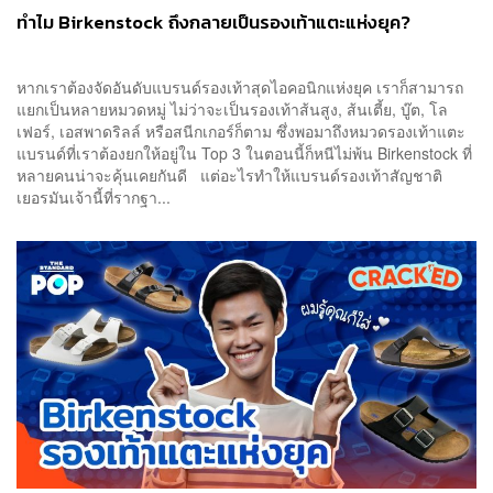
ทำไม Birkenstock ถึงกลายเป็นรองเท้าแตะแห่งยุค?
หากเราต้องจัดอันดับแบรนด์รองเท้าสุดไอคอนิกแห่งยุค เราก็สามารถ
แยกเป็นหลายหมวดหมู่ ไม่ว่าจะเป็นรองเท้าส้นสูง, ส้นเตี้ย, บู๊ต, โล
เฟอร์, เอสพาดริลล์ หรือสนีกเกอร์ก็ตาม ซึ่งพอมาถึงหมวดรองเท้าแตะ
แบรนด์ที่เราต้องยกให้อยู่ใน Top 3 ในตอนนี้ก็หนีไม่พ้น Birkenstock ที่
หลายคนน่าจะคุ้นเคยกันดี แต่อะไรทำให้แบรนด์รองเท้าสัญชาติ
เยอรมันเจ้านี้ที่รากฐา...