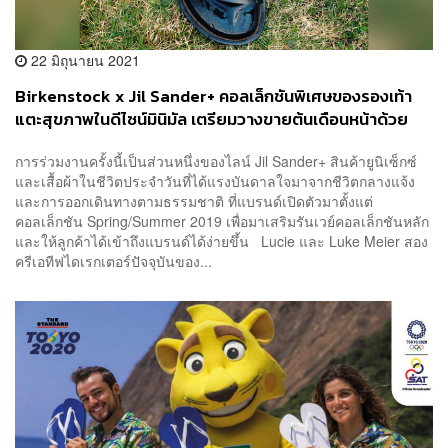
22 มิถุนายน 2021
Birkenstock x Jil Sander+ คอลเล็กชันพิเศษของรองเท้า
แตะสุขภาพในดีไซน์มินิมัล เตรียมวางขายต้นเดือนหน้าด้วย
การร่วมงานครั้งนี้เป็นส่วนหนึ่งของไลน์ Jil Sander+ สินค้ายูนิเซ็กซ์
และเสื้อผ้าในชีวิตประจำวันที่ได้แรงบันดาลใจมาจากชีวิตกลางแจ้ง
และการออกเดินทางตามธรรมชาติ ที่แบรนด์เปิดตัวมาตั้งแต่
คอลเล็กชัน Spring/Summer 2019 เพื่อมาเสริมรันเวย์คอลเล็กชันหลัก
และให้ลูกค้าได้เข้าถึงแบรนด์ได้ง่ายขึ้น Lucie และ Luke Meier สอง
ครีเอทีฟไดเรกเตอร์ปัจจุบันของ...