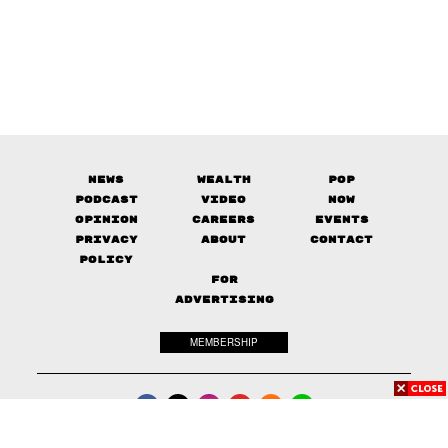
News
Wealth
Pop
Podcast
Video
Now
Opinion
Careers
Events
Privacy
About
Contact
Policy
FOR
ADVERTISING
MEMBERSHIP
© 2017-
2026
The Standard. All rights reserved.