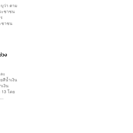
บุว่า ตาม
ประชาชน
าร
ก่ประชาชน
ช่วง
และ
สีน้ำเงิน
ำเงิน
ญ 13 โดย
..