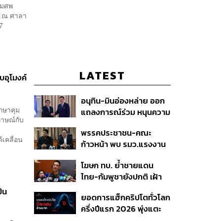
รมศพ
ง ณ ศาลา
7
LATEST
บอุโมงค์
อนุทิน-มินอ่องหล่าย ออก
ึกษาคุม
แถลงการณ์ร่วม หนุนความ
ภาษณ์กับ
ร่วมมือรอบด้าน ยกระดับ
พรรคประชาชน-คณะ
ปราบอาชญากรรมข้าม
้เคลื่อน
ก้าวหน้า พบ รมว.แรงงาน
ชาติ แก้ปัญหาหมอกควัน-
ติดตามคดีแรงงานเก็บ
มลพิษทางน้ำ
โฆษก ทบ. ย้ำชายแดน
เบอร์รีฟินแลนด์
ไทย-กัมพูชายังปกติ เฝ้า
ระวัง 24 ชั่วโมง มั่นใจไทย
็น
ยอดการแฮ็กคริปโตทั่วโลก
ไม่เสียเปรียบเวทีโลก หลัง
ครึ่งปีแรก 2026 พุ่งแตะ
กัมพูชายื่น UN รับรอง
4.4 หมื่นล้านบาท