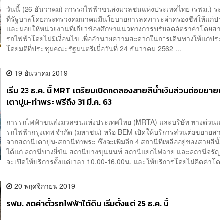
วันนี้ (26 ธันวาคม) การรถไฟฟ้าขนส่งมวลชนแห่งประเทศไทย (รฟม.) ระ
ที่รัฐบาลโดยกระทรวงคมนาคมมีนโยบายการลดภาระค่าครองชีพให้แก่
และมอบให้หน่วยงานที่เกี่ยวข้องศึกษาแนวทางการปรับลดอัตราค่าโดยส
รถไฟฟ้าโดยไม่มีเงื่อนไข เพื่ออำนวยความสะดวกในการเดินทางให้แ
โดยมติที่ประชุมคณะรัฐมนตรีเมื่อวันที่ 24 ธันวาคม 2562 ...
19 ธันวาคม 2019
เริ่ม 23 ธ.ค. นี้ MRT เตรียมเปิดทดลองสายสีน้ำเงินส่วนต่อขยาย
เตาปูน-ท่าพระ ฟรีถึง 31 มี.ค. 63
การรถไฟฟ้าขนส่งมวลชนแห่งประเทศไทย (MRTA) และบริษัท ทางด่วน
รถไฟฟ้ากรุงเทพ จำกัด (มหาชน) หรือ BEM เปิดให้บริการส่วนต่อขยายสาย
จากสถานีเตาปูน-สถานีท่าพระ ซึ่งจะเพิ่มอีก 4 สถานีที่เหลืออยู่ของสายสีน้
ได้แก่ สถานีบางยี่ขัน สถานีบางขุนนนท์ สถานีแยกไฟฉาย และสถานีจรั
จะเปิดให้บริการตั้งแต่เวลา 10.00-16.00น. และให้บริการโดยไม่คิดค่าโด.
20 พฤศจิกายน 2019
รฟม. ลดค่าตั๋วรถไฟฟ้าใต้ดิน เริ่มตั้งแต่ 25 ธ.ค. นี้