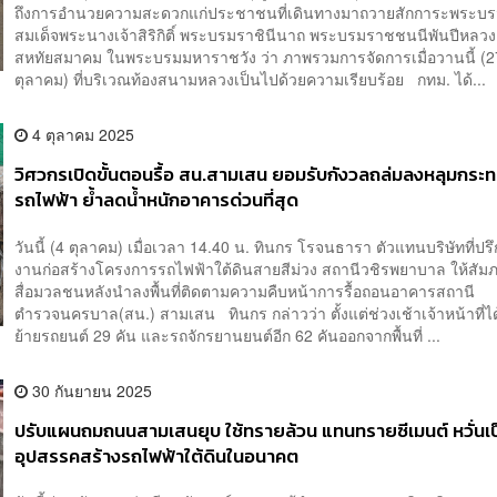
ถึงการอำนวยความสะดวกแก่ประชาชนที่เดินทางมาถวายสักการะพระบ
สมเด็จพระนางเจ้าสิริกิติ์ พระบรมราชินีนาถ พระบรมราชชนนีพันปีหลว
สหทัยสมาคม ในพระบรมมหาราชวัง ว่า ภาพรวมการจัดการเมื่อวานนี้ (2
ตุลาคม) ที่บริเวณท้องสนามหลวงเป็นไปด้วยความเรียบร้อย กทม. ได้...
4 ตุลาคม 2025
วิศวกรเปิดขั้นตอนรื้อ สน.สามเสน ยอมรับกังวลถล่มลงหลุมกระท
รถไฟฟ้า ย้ำลดน้ำหนักอาคารด่วนที่สุด
วันนี้ (4 ตุลาคม) เมื่อเวลา 14.40 น. ทินกร โรจนธารา ตัวแทนบริษัทที่ปร
งานก่อสร้างโครงการรถไฟฟ้าใต้ดินสายสีม่วง สถานีวชิรพยาบาล ให้สัม
สื่อมวลชนหลังนำลงพื้นที่ติดตามความคืบหน้าการรื้อถอนอาคารสถานี
ตำรวจนครบาล(สน.) สามเสน ทินกร กล่าวว่า ตั้งแต่ช่วงเช้าเจ้าหน้าที่ได
ย้ายรถยนต์ 29 คัน และรถจักรยานยนต์อีก 62 คันออกจากพื้นที่ ...
30 กันยายน 2025
ปรับแผนถมถนนสามเสนยุบ ใช้ทรายล้วน แทนทรายซีเมนต์ หวั่นเป
อุปสรรคสร้างรถไฟฟ้าใต้ดินในอนาคต