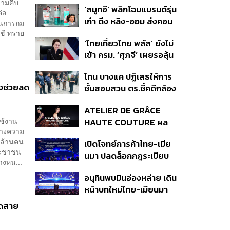
MOU43
วามคืบ
‘สมูทอี’ พลิกโฉมแบรนด์รุ่น
่อ
เก๋า ดึง หลิง-ออม ส่งคอน
ตอนการถม
เทนต์ซีรีส์แนวตั้ง สู้ตลาด
ใช้ ทราย
‘ไทยเที่ยวไทย พลัส’ ยังไม่
สกินแคร์ชะลอตัว
เข้า ครม. ‘ศุภจี’ เผยรอลุ้น
งบ ชี้มาตรการต้องไม่
โทน บางแค ปฏิเสธให้การ
กระจุกตัว
ังช่วยลด
ชั้นสอบสวน ตร.ชี้คดีกล้อง
ส่องพระมีผู้เสียหายทะลุ
ATELIER DE GRÂCE
40 ราย ไม่เกี่ยวคดีมาดาม
ใช้งาน
HAUTE COUTURE ผล
เก่ง
ลางความ
งาน “ผ้าไหมมัดหมี่” จาก 7
 ล้านคน
เปิดโจทย์การค้าไทย-เมีย
ดีไซเนอร์ระดับตำนานของ
ระชาชน
นมา ปลดล็อกกฎระเบียบ
ประเทศไทย
งหน...
เงินข้ามแดน และความเชื่อ
อนุทินพบมินอ่องหล่าย เดิน
มั่นนักลงทุน ทำอย่างไร?
หน้าบทใหม่ไทย-เมียนมา
เร่งความร่วมมือเศรษฐกิจ
อดสาย
การค้า-การลงทุน