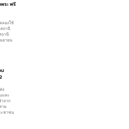
าพระ ฟรี
ดลองใช้
 สถานี
สถานี
กันยายน
อม
62
ห่ง
วนและ
ฟ้าจาก
าสาย
้ประชาชน