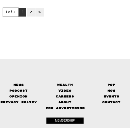
1 of 2
1
2
»
News
Wealth
Pop
Podcast
Video
Now
Opinion
Careers
Events
Privacy Policy
About
Contact
FOR ADVERTISING
MEMBERSHIP