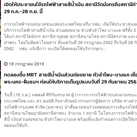
เปิดให้ประชาชนใช้รถไฟฟ้าสายสีน้ำเงิน สถานีวัดมังกรถึงสถานีท่
29 ก.ค.-28 ก.ย. นี้
การรถไฟฟ้าขนส่งมวลชนแห่งประเทศไทย หรือ รฟม. เปิดให้ประชาชนท
บริการรถไฟฟ้าสายสีน้ำเงิน ส่วนต่อขยาย ช่วงหัวลำโพง-บางแค ฟรีทั้ง 5
ได้แก่ สถานีวัดมังกร สถานีสามยอด สถานีสนามไชย สถานีอิสรภาพ และ
ท่าพระ โดยไม่คิดค่าโดยสาร ตั้งแต่วันที่ 29 กรกฎาคม 2562 ถึงวันที่ 28 
2562 รฟม. แจ้งอีกว่า จะเปิดให้ทดลองใช้บริการทุกว...
18 กรกฎาคม 2019
ทดลองขึ้น MRT สายสีน้ำเงินส่วนต่อขยาย หัวลำโพง-บางแค เชื่
พระนคร-ฝั่งธนฯ ก่อนให้บริการเต็มรูปแบบวันที่ 29 กันยายน 25
วันนี้ (18 ก.ค.) ภคพงศ์ ศิริกันทรมาศ ผู้ว่าการการรถไฟฟ้าขนส่งมวลชนแ
ประเทศไทย และ ดร.สมบัติ กิจจาลักษณ์ กรรมการผู้จัดการ บริษัท ทางด่
รถไฟฟ้ากรุงเทพ จำกัด (มหาชน) นำสื่อมวลชนร่วมทดสอบการเดินรถไฟ
สถานีสนามไชยมายังสถานีท่าพระ จำนวน 1 สถานี ในโครงการรถไฟฟ้
สีน้ำเงินส่วนต่อขยาย หัวลำโพง-บางแค พร้อมทั้งแจ้งกำหนดการเปิดให
ทดลองใช้บริ...