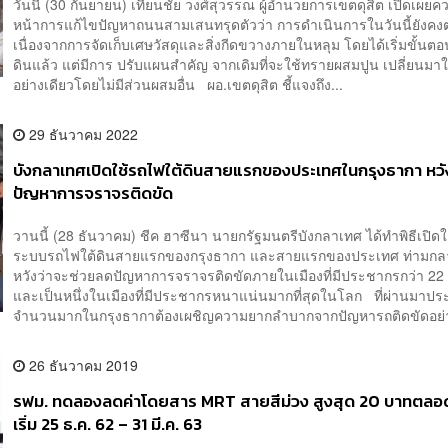
วันนี้ (30 กันยายน) เทียนชัย วงศ์สุวรรณ ผู้อำนวยการเขตดุสิต เปิดเผยค
หน้าการแก้ไขปัญหาถนนสามเสนทรุดตัวว่า การดำเนินการในวันนี้ยังคงต
เนื่องจากการจัดเก็บเศษวัสดุและสิ่งกีดขวางภายในหลุม โดยได้เริ่มขั้น
ดินแล้ว แต่มีการ ปรับแผนสำคัญ จากเดิมที่จะใช้ทรายผสมปูน เปลี่ยนมา
อย่างเดียวโดยไม่มีส่วนผสมอื่น ผอ.เขตดุสิต ชี้แจงถึง...
29 ธันวาคม 2022
บังกลาเทศเปิดใช้รถไฟใต้ดินสายแรกของประเทศในกรุงธากา หว
ปัญหาการจราจรติดขัด
วานนี้ (28 ธันวาคม) ชีค ฮาซีนา นายกรัฐมนตรีบังกลาเทศ ได้ทำพิธีเปิด
ระบบรถไฟใต้ดินสายแรกของกรุงธากา และสายแรกของประเทศ ท่ามก
หวังว่าจะช่วยลดปัญหาการจราจรติดขัดภายในเมืองที่มีประชากรกว่า 22
และเป็นหนึ่งในเมืองที่มีประชากรหนาแน่นมากที่สุดในโลก ที่ผ่านมาป
จำนวนมากในกรุงธากาต้องเผชิญความยากลำบากจากปัญหารถติดขัดอย่า
26 ธันวาคม 2019
รฟม. ทดลองลดค่าโดยสาร MRT สายสีม่วง สูงสุด 20 บาทตล
เริ่ม 25 ธ.ค. 62 – 31 มี.ค. 63