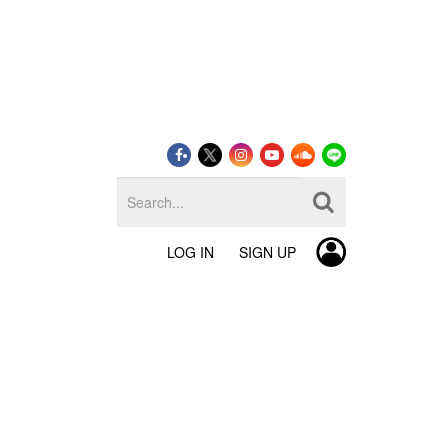
LOG IN
SIGN UP