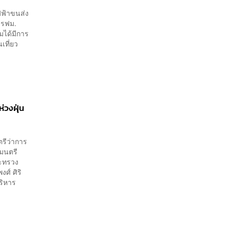
ฟฟ้าขนส่ง
 รฟม.
มได้มีการ
ที่ยว
า
่วงฝุ่น
ตรีว่าการ
มนตรี
ระทรวง
ศ์ ศิริ
ริหาร