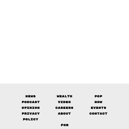
News
Wealth
Pop
Podcast
Video
Now
Opinion
Careers
Events
Privacy
About
Contact
Policy
FOR