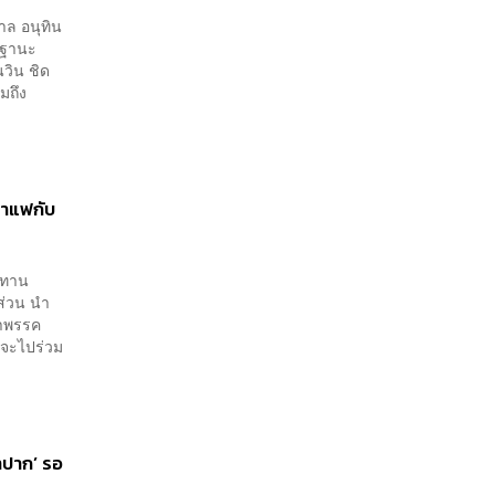
าล อนุทิน
นฐานะ
วิน ชิด
มถึง
กาแฟกับ
ระทาน
ส่วน นำ
้าพรรค
จจะไปร่วม
าปาก’ รอ