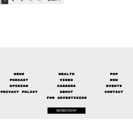
News
Wealth
Pop
Podcast
Video
Now
Opinion
Careers
Events
Privacy Policy
About
Contact
FOR ADVERTISING
MEMBERSHIP