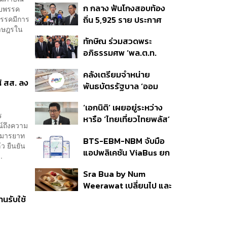
ก กลาง ฟันโกงสอบท้อง
กับพรรค
350’ เสริมความมั่นคง
พรรคมีการ
ถิ่น 5,925 ราย ประกาศ
ชายแดน
ราษฎรใน
บัญชีใหม่ 7 ส.ค. ส่วน 97
ทักษิณ ร่วมสวดพระ
ราย รอ ป.ป.ช. ขีดเส้นแล้ว
อภิธรรมศพ ‘พล.ต.ท.
เสร็จ 31 ส.ค.
ผ่อน’ บิดา ‘พักตร์พิไล ทวี
คลังเตรียมจำหน่าย
สิน’ สิริอายุ 103 ปี แกนนำ
ห้ สส. ลง
พันธบัตรรัฐบาล ‘ออม
เพื่อไทย-บุคคลหลาก
พลัส’ รอบถัดไป เร็วสุด 4
วงการร่วมอาลัย
‘เอกนิติ’ เผยอยู่ระหว่าง
ก.ย.นี้ อาจเพิ่มสัดส่วนการ
ร
หารือ ‘ไทยเที่ยวไทยพลัส’
ขายแบบ Small Lot First
์ถึงความ
มีสิทธิใช้งบจากเงินกู้ 4
มากขึ้น
วยมารยาท
BTS-EBM-NBM จับมือ
แสนล้าน มั่นใจงบต่อ ‘ไทย
้ว ยืนยัน
แอปพลิเคชัน ViaBus ยก
ช่วยไทย พลัส’ เฟส 2 มี
.
ระดับการติดตามตำแหน่ง
เพียงพอ
Sra Bua by Num
รถไฟฟ้า 3 สายแบบเรียล
Weerawat เปลี่ยนไป และ
ไทม์
นี่คือเหตุผลที่เราควรกลับ
านรับใช้
ไปอีกครั้ง