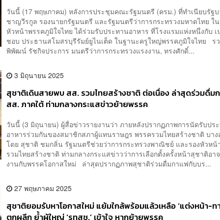
วันนี้ (17 พฤษภาคม) หลังการประชุมคณะรัฐมนตรี (ครม.) ที่ทำเนียบรัฐบ
ชาญวีรกูล รองนายกรัฐมนตรี และรัฐมนตรีว่าการกระทรวงมหาดไทย ใ
หัวหน้าพรรคภูมิใจไทย ได้ร่วมรับประทานอาหาร ที่โรงแรมแห่งหนึ่งกับ เน
ชอบ ประธานสโมสรบุรีรัมย์ยูไนเต็ด ในฐานะครูใหญ่พรรคภูมิใจไทย รว
พิพัฒน์ รัชกิจประการ มนตรีว่าการกระทรวงแรงงาน, ทรงศักดิ์...
3 มิถุนายน 2025
สุชาติเดินสายพบ สส. รวมไทยสร้างชาติ ต่อเนื่อง ล่าสุดร่วมดื่ม
สส. ภาคใต้ ท่ามกลางกระแสข่าวย้ายพรรค
วันนี้ (3 มิถุนายน) ผู้สื่อข่าวรายงานว่า ภายหลังปรากฏภาพการนัดรับป
อาหารร่วมกันของสมาชิกสภาผู้แทนราษฎร พรรครวมไทยสร้างชาติ บาง
โดย สุชาติ ชมกลิ่น รัฐมนตรีช่วยว่าการกระทรวงพาณิชย์ และรองหัวหน
รวมไทยสร้างชาติ ท่ามกลางกระแสข่าวว่าการเลือกตั้งครั้งหน้าสุชาติอา
งานกับพรรคโอกาสใหม่ ล่าสุดปรากฏภาพสุชาติร่วมดื่มกาแฟกับบร...
27 พฤษภาคม 2025
สุชาติยอมรับหาโอกาสใหม่ แย้มใกล้พร้อมแล้วเหลือ ‘แต่งหน้า-ท
ตกผลึก ย้ำผู้ใหญ่ ‘รทสช.’ เข้าใจ หากย้ายพรรค