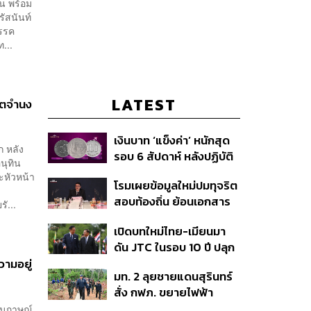
น พร้อม
ัสนันท์
พรรค
...
LATEST
จตจำนง
เงินบาท ‘แข็งค่า’ หนักสุด
ก หลัง
รอบ 6 สัปดาห์ หลังปฏิบัติ
นุทิน
การแทรกแซงเยนของ
หัวหน้า
โรมเผยข้อมูลใหม่ปมทุจริต
สหรัฐฯ-ญี่ปุ่น Standard
สอบท้องถิ่น ย้อนเอกสาร
Chartered เปิดเป้าสิ้นปีนี้
ั...
ประชุมปี 2567 พบชื่อ
จ่อแข็งต่อแตะ 32.50 บาท
เปิดบทใหม่ไทย-เมียนมา
อนุทิน จ่อสอบต่อเอี่ยว
ต่อดอลลาร์
ดัน JTC ในรอบ 10 ปี ปลุก
ตัดตอน ม.บูรพา หรือไม่
‘เส้นเลือดใหญ่’ ค้า
วามอยู่
มท. 2 ลุยชายแดนสุรินทร์
ชายแดน ท่าเรือน้ำลึก
สั่ง กฟภ. ขยายไฟฟ้า
ทวาย
‘ปราสาทตาควาย–เนิน
สัมภาษณ์