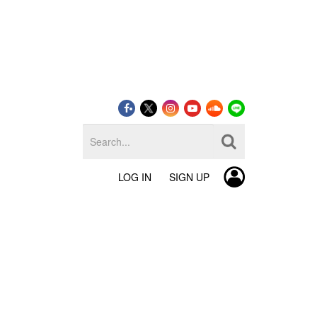
LOG IN
SIGN UP