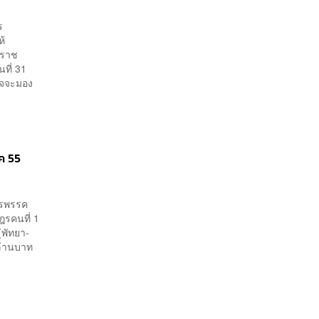
ร
ห้
ะราช
ที่ 31
อาจจะมอง
ค 55
ารพรรค
ฎรคนที่ 1
พัทยา-
 ล้านบาท