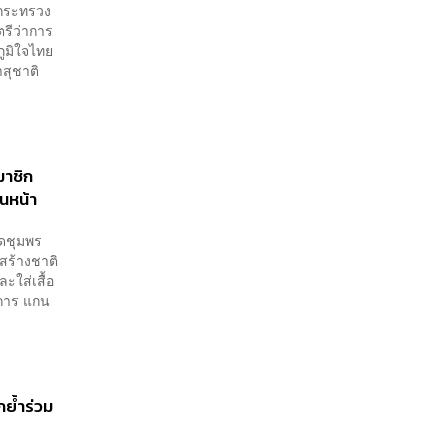
รกระทรวง
รีว่าการ
ูมิใจไทย
าสุชาติ
มาชิก
ินหน้า
ัดชุมพร
สร้างชาติ
ะใส่เสื้อ
ะการ แกน
กย้ำร่วม