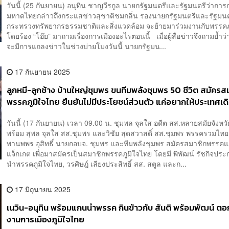
วันนี้ (25 กันยายน) อนุทิน ชาญวีรกูล นายกรัฐมนตรีและรัฐมนตรีว่ากา
มหาดไทยกล่าวถึงกระแสข่าวสุชาติชมกลิ่น รองนายกรัฐมนตรีและรัฐมนต
กระทรวงทรัพยากรธรรมชาติและสิ่งแวดล้อม จะย้ายมาร่วมงานกับพรรคภ
โดยร้อง “โอ๊ย” มาถามเรื่องการเมืองอะไรตอนนี้ เมื่อผู้สื่อข่าวจึงถามย้ำว่
จะมีการแถลงข่าวในช่วงบ่ายโมงวันนี้ นายกรัฐมน...
17 กันยายน 2025
ลูกหมี-ลูกช้าง บ้านใหญ่ชุมพร ขนทีมพลังชุมพร 50 ชีวิต สมัครส
พรรคภูมิใจไทย ยืนยันไม่มีประโยชน์ส่วนตัว แค่อยากให้ประเทศเด
วันนี้ (17 กันยายน) เวลา 09.00 น. ชุมพล จุลใส อดีต สส.หลายสมัยจังหว
พร้อม สุพล จุลใส สส.ชุมพร และวิชัย สุดสวาสดิ์ สส.ชุมพร พรรครวมไทย
พานพพร อุสิทธิ์ นายกอบจ. ชุมพร และทีมพลังชุมพร สมัครสมาชิกพรรคแล
แจ็กเกต เพื่อมาสมัครเป็นสมาชิกพรรคภูมิใจไทย โดยมี พิพัฒน์ รัชกิจปร
นำพรรคภูมิใจไทย, วรศิษฎ์ เลียงประสิทธิ์ สส. สตูล และก...
17 มิถุนายน 2025
เนวิน-อนุทิน พร้อมแกนนำพรรค กินข้าวกับ สันติ พร้อมพัฒน์ ตอ
งานการเมืองภูมิใจไทย