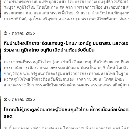
ภาพพร้อมข้อความบนเฟซบุ๊กส่วนตัว โดยบรรยายภาพเป็นรูปหัวใจสีน้ำเงิ
ระบุว่า #ภูมิใจไทย โดยเป็นภาพ สส.จาก 4 พรรคการเมือง ประกอบด้วย สร
อรรณนพพร สส. ขอนแก่น พรรคเพื่อไทย, ร่มธรรม ขำนุรักษ์ สส.พัทลุง 
ประชาธิปัตย์, ศุภโชค ศรีสุขจร สส.นครปฐม พรรคชาติไทยพัฒนา, อัคร ท
7 ตุลาคม 2025
ทีมบ้านใหญ่โคราช ‘รัตนเศรษฐ-ปัทมะ’ เอกนัฏ ขนรทสช. แสดงเ
ร่วมงาน ภูมิใจไทย อนุทิน เปิดบ้านต้อนรับชื่นมื่น
บรรยากาศที่พรรคภูมิใจไทย (ภท.) วันนี้ (7 ตุลาคม) เต็มไปด้วยความคึกคั
บรรดานักการเมืองจากหลายพรรคแห่กันมาสมัครเป็นสมาชิกใหม่ โดยมี อ
ชาญวีรกูล นายกรัฐมนตรีและรัฐมนตรีว่าการกระทรวงมหาดไทย ในฐานะ
พรรคภูมิใจไทย ให้การต้อนรับด้วยตนเอง เวลา 13.00 น. โกศล ปัทมะ
ส.ส.นครราชสีมา พรรคเพื่อไทย พร้อมด้วย พงศกร อรรณนพพร อดีตผู้ช่วยร
6 ตุลาคม 2025
โสภณไม่รู้ตระกูลรัตนเศรษฐ์จ่อซบภูมิใจไทย ชี้การเมืองคือเรื่องค
รอด
วันนี้ (6 ตุลาคม) ที่ทำเนียบรัฐบาล โสภณ ซารัมย์ รองนายกรัฐมนตรี ให้