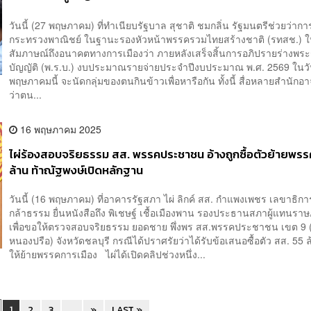
วันนี้ (27 พฤษภาคม) ที่ทำเนียบรัฐบาล สุชาติ ชมกลิ่น รัฐมนตรีช่วยว่ากา
กระทรวงพาณิชย์ ในฐานะรองหัวหน้าพรรครวมไทยสร้างชาติ (รทสช.) ใ
สัมภาษณ์ถึงอนาคตทางการเมืองว่า ภายหลังเสร็จสิ้นการอภิปรายร่างพร
บัญญัติ (พ.ร.บ.) งบประมาณรายจ่ายประจำปีงบประมาณ พ.ศ. 2569 ในวัน
พฤษภาคมนี้ จะนัดกลุ่มของตนกินข้าวเพื่อหารือกัน ทั้งนี้ สื่อหลายสำนัก
ว่าตน...
16 พฤษภาคม 2025
ไผ่ร้องสอบจริยธรรม สส. พรรคประชาชน อ้างถูกซื้อตัวย้ายพรร
ล้าน ท้าณัฐพงษ์เปิดหลักฐาน
วันนี้ (16 พฤษภาคม) ที่อาคารรัฐสภา ไผ่ ลิกค์ สส. กำแพงเพชร เลขาธิก
กล้าธรรม ยื่นหนังสือถึง พิเชษฐ์ เชื้อเมืองพาน รองประธานสภาผู้แทนราษ
เพื่อขอให้ตรวจสอบจริยธรรม ยอดชาย พึ่งพร สส.พรรคประชาชน เขต 9 (
หนองปรือ) จังหวัดชลบุรี กรณีได้ปราศรัยว่าได้รับข้อเสนอซื้อตัว สส. 55
ให้ย้ายพรรคการเมือง ไผ่ได้เปิดคลิปช่วงหนึ่ง...
1
2
3
...
»
LAST »