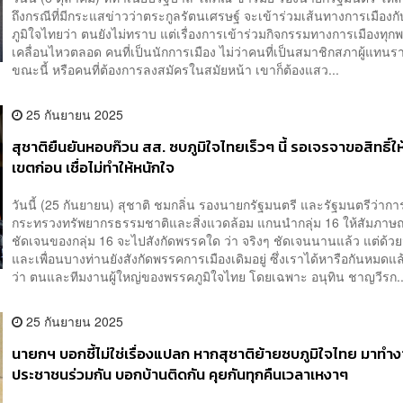
ถึงกรณีที่มีกระแสข่าวว่าตระกูลรัตนเศรษฐ์ จะเข้าร่วมเส้นทางการเมือง
ภูมิใจไทยว่า ตนยังไม่ทราบ แต่เรื่องการเข้าร่วมกิจกรรมทางการเมืองทุก
เคลื่อนไหวตลอด คนที่เป็นนักการเมือง ไม่ว่าคนที่เป็นสมาชิกสภาผู้แทน
ขณะนี้ หรือคนที่ต้องการลงสมัครในสมัยหน้า เขาก็ต้องแสว...
25 กันยายน 2025
สุชาติยืนยันหอบก๊วน สส. ซบภูมิใจไทยเร็วๆ นี้ รอเจรจาขอสิทธิ์ใ
เขตก่อน เชื่อไม่ทำให้หนักใจ
วันนี้ (25 กันยายน) สุชาติ ชมกลิ่น รองนายกรัฐมนตรี และรัฐมนตรีว่ากา
กระทรวงทรัพยากรธรรมชาติและสิ่งแวดล้อม แกนนำกลุ่ม 16 ให้สัมภาษณ
ชัดเจนของกลุ่ม 16 จะไปสังกัดพรรคใด ว่า จริงๆ ชัดเจนนานแล้ว แต่ด้
และเพื่อนบางท่านยังสังกัดพรรคการเมืองเดิมอยู่ ซึ่งเราได้หารือกันหมดแล
ว่า ตนและทีมงานผู้ใหญ่ของพรรคภูมิใจไทย โดยเฉพาะ อนุทิน ชาญวีรก..
25 กันยายน 2025
นายกฯ​ บอกชี้ไม่ใช่เรื่องแปลก หากสุชาติย้ายซบภูมิใจไทย มาทำง
ประชาชนร่วมกัน บอกบ้านติดกัน คุยกันทุกคืนเวลาเหงาๆ