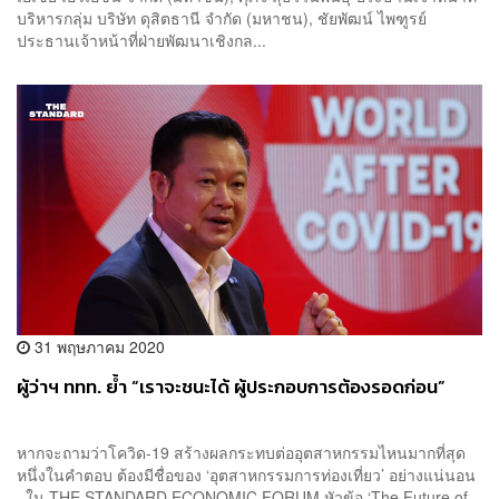
บริหารกลุ่ม บริษัท ดุสิตธานี จำกัด (มหาชน), ชัยพัฒน์ ไพฑูรย์
ประธานเจ้าหน้าที่ฝ่ายพัฒนาเชิงกล...
31 พฤษภาคม 2020
ผู้ว่าฯ ททท. ย้ำ “เราจะชนะได้ ผู้ประกอบการต้องรอดก่อน”
หากจะถามว่าโควิด-19 สร้างผลกระทบต่ออุตสาหกรรมไหนมากที่สุด
หนึ่งในคำตอบ ต้องมีชื่อของ ‘อุตสาหกรรมการท่องเที่ยว’ อย่างแน่นอน
ใน THE STANDARD ECONOMIC FORUM หัวข้อ ‘The Future of