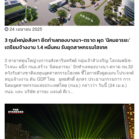
24 เมษายน 2025
3 ทุนใหญ่อสังหา ยึดทำเลทองบางนา-ตราด ผุด ‘นิคมอารยะ’
เตรียมจ้างงาน 1.4 หมื่นคน รับอุตสาหกรรมไฮเทค
3 ทายาททุนใหญ่วงการอสังหาริมทรัพย์ กลุ่มเจ้าสัวเจริญ-โสภณพนิช-
โรจนะ ผนึก กนอ.สร้าง ‘นิคมอารยะ’ ปักทำเลทองบางนา-ตราด กม.32
หวังรับต่างชาติลงทุนอุตสาหกรรมไฮเทค ชี้โอกาสดึงดูดเมกะโปรเจกต์
หนุนจ้างงาน ดัน GDP ไทย ยุทธศักดิ์ สุภสร ประธานกรรมการ การ
นิคมอุตสาหกรรมแห่งประเทศไทย (กนอ.) กล่าวว่า วันนี้ (24 เม.ย.)
กนอ. และ บริษัท อารยะ แลนด์ ดีเว...