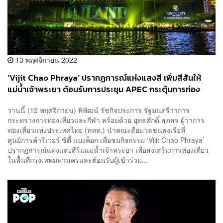
13 พฤศจิกายน 2022
‘Vijit Chao Phraya’ ปรากฏการณ์แห่งแสงสี เพิ่มสีสันให้
แม่น้ำเจ้าพระยา ต้อนรับการประชุม APEC กระตุ้นการท่อง
เที่ยวต่างชาติช่วงไฮซีซัน
วานนี้ (12 พฤศจิกายน) พิพัฒน์ รัชกิจประการ รัฐมนตรีว่าการ
กระทรวงการท่องเที่ยวและกีฬา พร้อมด้วย ยุทธศักดิ์ สุภสร ผู้ว่าการ
ท่องเที่ยวแห่งประเทศไทย (ททท.) นำคณะสื่อมวลชนลงเรือที่
ศูนย์การค้าริเวอร์ ซิตี้ แบงค็อก เพื่อชมกิจกรรม ‘Vijit Chao Phraya’
ปรากฏการณ์แห่งแสงสีริมแม่น้ำเจ้าพระยา เพื่อส่งเสริมการท่องเที่ยว
ในพื้นที่กรุงเทพมหานครและต้อนรับผู้เข้าร่วม...