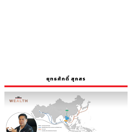
ยุทธศักดิ์ สุภสร