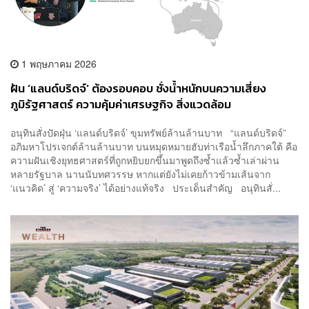
1 พฤษภาคม 2026
ฝัน ‘แลนด์บริดจ์’ ต้องรอบคอบ ชั่งน้ำหนักบนความเสี่ยง
ภูมิรัฐศาสตร์ ความคุ้มค่าเศรษฐกิจ สิ่งแวดล้อม
อนุทินสั่งปัดฝุ่น ‘แลนด์บริดจ์’ ขุมทรัพย์ล้านล้านบาท “แลนด์บริดจ์”
อภิมหาโปรเจกต์ล้านล้านบาท บนหมุดหมายฮับท่าเรือน้ำลึกภาคใต้ คือ
ความฝันเชิงยุทธศาสตร์ที่ถูกหยิบยกขึ้นมาพูดถึงซ้ำแล้วซ้ำเล่าผ่าน
หลายรัฐบาล นานนับทศวรรษ หากแต่ยังไม่เคยก้าวข้ามเส้นจาก
‘แนวคิด’ สู่ ‘ความจริง’ ได้อย่างแท้จริง ประเด็นสำคัญ อนุทินสั่...