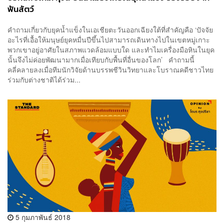
ฟันสัตว์
คำถามเกี่ยวกับยุคน้ำแข็งในเอเชียตะวันออกเฉียงใต้ที่สำคัญคือ ‘ปัจจัย
อะไรที่เอื้อให้มนุษย์ยุคหมื่นปีขึ้นไปสามารถเดินทางไปในเขตหมู่เกาะ
พวกเขาอยู่อาศัยในสภาพแวดล้อมแบบใด และทำไมเครื่องมือหินในยุค
นั้นจึงไม่ค่อยพัฒนามากเมื่อเทียบกับพื้นที่อื่นของโลก’ คำถามนี้
คลี่คลายลงเมื่อทีมนักวิจัยด้านบรรพชีวินวิทยาและโบราณคดีชาวไทย
ร่วมกับต่างชาติได้ร่วม...
5 กุมภาพันธ์ 2018