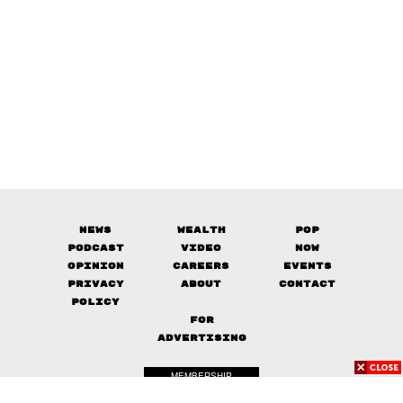
News
Wealth
Pop
Podcast
Video
Now
Opinion
Careers
Events
Privacy
About
Contact
Policy
FOR
ADVERTISING
MEMBERSHIP