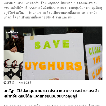
หน่วยงานบางแห่งของจีน ด้วยเหตุผลว่าเป็นเพราะบุคคลและหน่วย
งานเหล่านี้มีพฤติกรรมละเมิดสิทธิมนุษยชนต่อชนกลุ่มน้อยชาวมุสลิมอุ
ยกูร์ในซินเจียง โดยสหภาพยุโรปเป็นรายแรกที่ออกมาตรการคว่ำ
บาตร โดยมีเป้าหมายที่พลเมืองจีน 4 ราย และหน...
23 มีนาคม 2021
สหรัฐฯ EU อังกฤษ แคนาดา ประกาศมาตรการคว่ำบาตรเจ้า
หน้าที่จีน ตอบโต้ละเมิดสิทธิมนุษยชนชาวอุยกูร์
รัฐบาลสหรัฐฯ สหภาพยุโรป (EU) อังกฤษ และแคนาดาพร้อมใจบังคับ