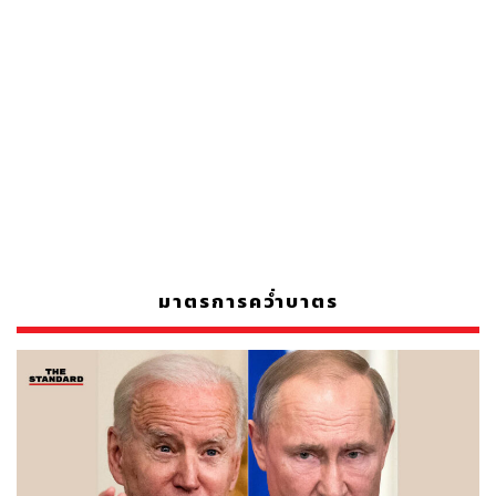
มาตรการคว่ำบาตร