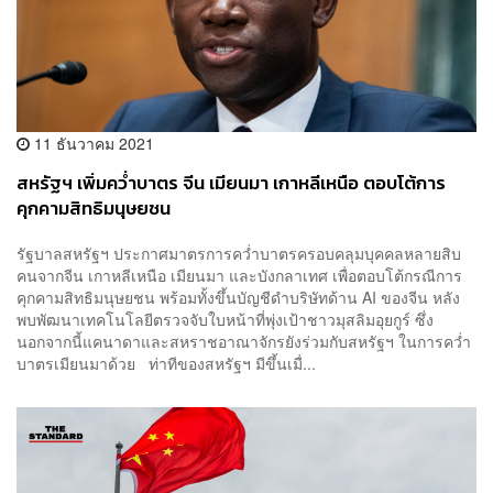
11 ธันวาคม 2021
สหรัฐฯ เพิ่มคว่ำบาตร จีน เมียนมา เกาหลีเหนือ ตอบโต้การ
คุกคามสิทธิมนุษยชน
รัฐบาลสหรัฐฯ ประกาศมาตรการคว่ำบาตรครอบคลุมบุคคลหลายสิบ
คนจากจีน เกาหลีเหนือ เมียนมา และบังกลาเทศ เพื่อตอบโต้กรณีการ
คุกคามสิทธิมนุษยชน พร้อมทั้งขึ้นบัญชีดำบริษัทด้าน AI ของจีน หลัง
พบพัฒนาเทคโนโลยีตรวจจับใบหน้าที่พุ่งเป้าชาวมุสลิมอุยกูร์ ซึ่ง
นอกจากนี้แคนาดาและสหราชอาณาจักรยังร่วมกับสหรัฐฯ ในการคว่ำ
บาตรเมียนมาด้วย ท่าทีของสหรัฐฯ มีขึ้นเมื่...