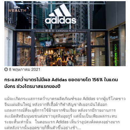
8 พฤษภาคม 2021
กระแสคว่ำบาตรไม่มีผล Adidas ยอดขายโต 156% ในแดน
มังกร ช่วงไตรมาสแรกของปี
แม้จะเกิดกระแสการคว่ำบาตรผลิตภัณฑ์ของ Adidas จากผู้บริโภคชาว
จีนแผ่นดินใหญ่ หลังจากที่เสื้อผ้ากีฬาสัญชาติเยอรมันได้ออก
แถลงการณ์ที่จะยุติการใช้ฝ้ายจากซินเจียง หลังจากมีรายงานการ
ละเมิดสิทธิมนุษยชนต่อชาวมุสลิมอุยกูร์ แต่นั้นเป็นเพียงผลกระทบ
ระยะสั้นเท่านั้น ในตอนแรก Adidas เห็นว่าอุปสงค์ลดลงอย่างมาก
แต่หลังจากนั้นยอดขายก็ฟื้นตัวขึ้นอย่างช้า...