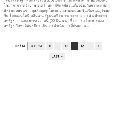
ใช้มาตรการคว่ำบาตรต่อเจ้าหน้าที่จีนที่มีส่วนเกี่ยวข้องกับการละเมิด
สิทธิมนุษยชนชาวมุสลิมอุยกูร์ในเขตปกครองตนเองซินเจียง-อุยกูร์ของ
จีน โดยแอนโทนี บลินเคน รัฐมนตรีว่าการกระทรวงการต่างประเทศ
สหรัฐฯ ออกแถลงการณ์วานนี้ (22 มีนาคม) ชี้ว่าการคว่ำบาตรของ
สหรัฐฯ กับชาติพันธมิตร เป็นการดำเนินการที่ประสาน...
11 of 14
« FIRST
«
...
10
11
12
...
»
LAST »