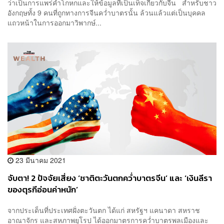
ว่าเป็นการแพร่คำโกหกและให้ข้อมูลที่เป็นเท็จเกี่ยวกับจีน สำหรับชาว
อังกฤษทั้ง 9 คนที่ถูกทางการจีนคว่ำบาตรนั้น ล้วนแล้วแต่เป็นบุคคล
แถวหน้าในการออกมาวิพากษ์...
23 มีนาคม 2021
จับตา! 2 ปัจจัยเสี่ยง ‘ชาติตะวันตกคว่ำบาตรจีน’ และ ‘เงินลีรา
ของตุรกีอ่อนค่าหนัก’
จากประเด็นที่ประเทศฝั่งตะวันตก ได้แก่ สหรัฐฯ แคนาดา สหราช
อาณาจักร และสหภาพยุโรป ได้ออกมาตรการคว่ำบาตรพลเมืองและ