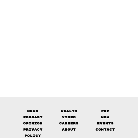
News
Wealth
Pop
Podcast
Video
Now
Opinion
Careers
Events
Privacy
About
Contact
Policy