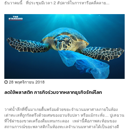
ธันวาคมนี้ ที่ประชุมมีเวลา 2 สัปดาห์ในการหารือคลี่คลาย...
28 พฤศจิกายน 2018
ลดใช้พลาสติก ภารกิจร่วมจากหลากธุรกิจรักษ์โลก
วาฬน้ำลึกที่ขึ้นมาเกยตื้นพร้อมด้วยขยะจำนวนมหาศาลภายในท้อง
เต่าทะเลที่ถูกรัดตรึงด้วยเศษของอวนจับปลา หรือแม้กระทั่ง… ปูเสฉวน
ที่ใช้ฝาของขวดเครื่องดื่มแทนกระดอง เหล่านี้คือภาพสะท้อนของ
สถานการณ์ขยะพลาสติกในท้องทะเลจำนวนมหาศาลได้เป็นอย่างดี