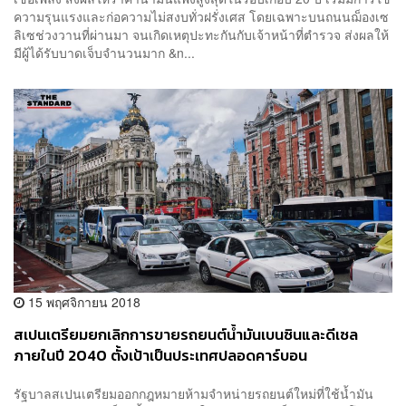
ความรุนแรงและก่อความไม่สงบทั่วฝรั่งเศส โดยเฉพาะบนถนนฌ็องเซ
ลิเซช่วงวานที่ผ่านมา จนเกิดเหตุปะทะกันกับเจ้าหน้าที่ตำรวจ ส่งผลให้
มีผู้ได้รับบาดเจ็บจำนวนมาก &n...
15 พฤศจิกายน 2018
สเปนเตรียมยกเลิกการขายรถยนต์น้ำมันเบนซินและดีเซล
ภายในปี 2040 ตั้งเป้าเป็นประเทศปลอดคาร์บอน
รัฐบาลสเปนเตรียมออกกฎหมายห้ามจำหน่ายรถยนต์ใหม่ที่ใช้น้ำมัน