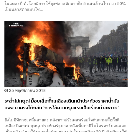
ในแต่ละปี ทั่วโลกมีการใช้ถุงพลาสติกมากถึง 5 แสนล้านใบ กว่า 50%
เป็นพลาสติกแบบใช...
25 พฤศจิกายน 2018
ระส่ำไม่หยุด! ม็อบเสื้อกั๊กเหลืองเดินหน้าประท้วงราคาน้ำมัน
แพง มาครงโต้กลับ ‘การใช้ความรุนแรงเป็นเรื่องน่าละอาย’
ยังไม่มีทีท่าจะคลี่คลายลง หลังชาวฝรั่งเศสพร้อมใจกันสวมเสื้อกั๊กสี
เหลืองปิดถนน ชุมนุมประท้วงรัฐบาล หลังเพิ่มภาษีไฮโดรคาร์บอนและ
เชื้อเพลิง ส่งผลให้ราคาน้ำมันแพงสูงสุดในรอบเกือบ 20 ปี เริ่มมีการใช้