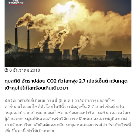
6 ธันวาคม 2018
ทุบสถิติ อัตราปล่อย CO2 ทั่วโลกพุ่ง 2.7 เปอร์เซ็นต์ หวั่นหลุด
เป้าคุมไม่ให้โลกร้อนเกินเยียวยา
นักวิทยาศาสตร์เปิดเผยวานนี้ (5 ธ.ค.) ว่าอัตราการปล่อยก๊าซ
คาร์บอนไดออกไซด์ทั่วโลกในปีนี้จะเพิ่มสูงขึ้น 2.7 เปอร์เซ็นต์ หวั่น
‘หลุดออก’ จากเป้าหมายลดก๊าซตามข้อตกลงปารีส คอริน เลอ เคว์อเร
ผู้อำนวยการศูนย์ทินเดลสำหรับวิจัยการเปลี่ยนแปลงสภาพภูมิอากาศ
ประจำมหาวิทยาลัยอีสต์แองเกลีย ระบุผ่านแถลงการณ์ว่า “ระดับก๊าซที่
เพิ่มขึ้นมานี้ ทำให้เป้าหมาย...