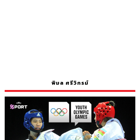
พิมล ศรีวิกรม์