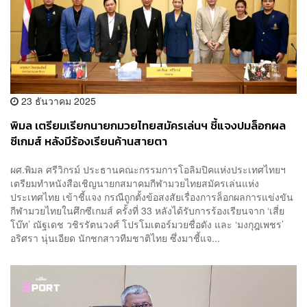
23 ธันวาคม 2025
พิมล เตรียมเรียกนายกมวยไทยสมัครเล่นฯ ชี้แจงปมล็อกผล
ซีเกมส์ หลังมีร้องเรียนค้านสายตา
ผศ.พิมล ศรีวิกรม์ ประธานคณะกรรมการโอลิมปิคแห่งประเทศไทยฯ
เตรียมทำหนังสือเชิญนายกสมาคมกีฬามวยไทยสมัครเล่นแห่ง
ประเทศไทย เข้าชี้แจง กรณีถูกตั้งข้อสงสัยเรื่องการล็อกผลการแข่งขัน
กีฬามวยไทยในศึกซีเกมส์ ครั้งที่ 33 หลังได้รับการร้องเรียนจาก ‘เสี่ย
โบ๊ท’ ณัฐเดช วชิรรัตนวงศ์ โปรโมเตอร์มวยชื่อดัง และ ‘มงกุฎเพชร’
อริศรา นุ่นเอียด นักชกสาวทีมชาติไทย ซึ่งมาชี้แจ...