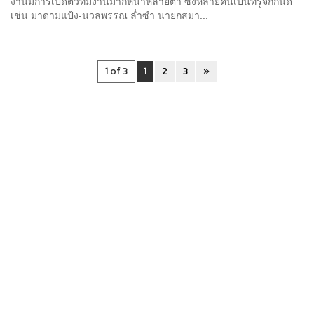
งานมีการเปิดตัวทีมงานมากหน้าหลายตา ซึ่งหลายคนเป็นที่รู้จักกันดี
เช่น มาดามแป้ง-นวลพรรณ ล่ำซำ นายกสมา...
1 of 3
1
2
3
»