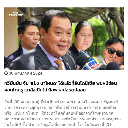
30 พฤษภาคม 2024
ทวียืนยัน จับ ‘แป้ง นาโหนด’ ได้แล้วที่อินโดนีเซีย พบหนีซ่อน
คอนโดหรู แกล้งเป็นใบ้ ถือพาสปอร์ตปลอม
วันนี้ (30 พฤษภาคม) ที่ทำเนียบรัฐบาล พ.ต.อ. ทวี​ สอดส่อง​ รัฐมนตรี
ว่าการกระทรวงยุติธรรม กล่าวถึงกรณีการจับกุม​ เชาวลิต ทองด้วง
หรือ ‘ แป้ง นาโหนด ’ ผู้ต้องหาในคดีหลบหนีออกจากโรงพยาบาล
มหาราชนครศรีธรรมราช ระหว่างเข้ารับการรักษาตัว​ว่า​ ทางรัฐบาล
อินโดนีเซียได้ทำการจับกุมได้ที่เกาะบาหลี​ โดยในวันพรุ่งนี้ (31