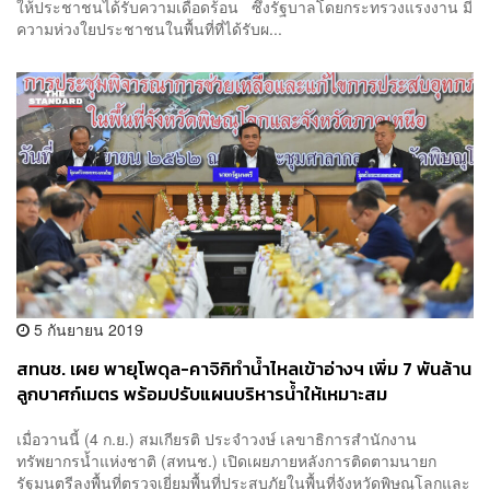
ให้ประชาชนได้รับความเดือดร้อน ซึ่งรัฐบาลโดยกระทรวงแรงงาน มี
ความห่วงใยประชาชนในพื้นที่ที่ได้รับผ...
5 กันยายน 2019
สทนช. เผย พายุโพดุล-คาจิกิทำน้ำไหลเข้าอ่างฯ เพิ่ม 7 พันล้าน
ลูกบาศก์เมตร พร้อมปรับแผนบริหารน้ำให้เหมาะสม
เมื่อวานนี้ (4 ก.ย.) สมเกียรติ ประจำวงษ์ เลขาธิการสำนักงาน
ทรัพยากรน้ำแห่งชาติ (สทนช.) เปิดเผยภายหลังการติดตามนายก
รัฐมนตรีลงพื้นที่ตรวจเยี่ยมพื้นที่ประสบภัยในพื้นที่จังหวัดพิษณุโลกและ