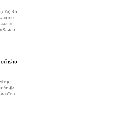
ตรัง) รับ
าและเกาะ
ื่องจาก
ำเรือออก
ยมนำร่าง
ันทำบุญ
ทย์หญิง
 คณะสัตว