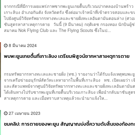
จากกรณีที่มีการเผยแพร่ภาพซากพะยูนเกยตื้นบริเวณปากคลองบ้านพร้าว
เกาะลิบง อำเภอกันตัง จังหวัดตรัง ซึ่งต่อมาเจ้าหน้าที่เข้าตรวจสอบและ
ไปยังศูนย์วิจัยทรัพยากรทางทะเลและชายฝั่งทะเลอันดามันตอนล่าง (ศวอล.
ชันสูตรหาสาเหตุการตาย วันนี้ (9 มีนาคม) กฤติเดช กรองทอง นักบินผู้ช
สมาคม Nok Flying Club และ The Flying Scouts ซึ่งในป...
8 มีนาคม 2024
พบพะยูนเกยตื้นที่เกาะลิบง เตรียมพิสูจน์ซากหาสาเหตุการตาย
กรมทรัพยากรทางทะเลและชายฝั่ง (ทช.) รายงานว่าได้รับแจ้งเหตุพบพะยู
จากเครือข่ายอนุรักษ์สัตว์ทะเลหายากในพื้นที่เกาะลิบง ทช. เปิดเผยว่า เจ้
และสัตวแพทย์จากศูนย์วิจัยทรัพยากรทางทะเลและชายฝั่งทะเลอันดามัน
ได้เดินทางไปรับซากพะยูนที่เกยตื้นบริเวณเกาะลิบง เพื่อนำกลับมาชันสูต
สาเหตุการตาย และเมื่อทราบสาเหตุแล้วจะนำมาแจ้งให...
27 เมษายน 2023
ชมคลิป: การตายของพะยูน สัญญาณบ่งชี้ความดับสิ้นของท้องท