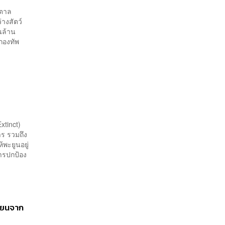
เพียงพอ
งตาล
างสัตว์
ในล้าน
 กองทัพ
xtinct)
ร รวมถึง
พะยูนอยู่
การปกป้อง
รียนจาก