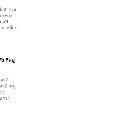
พื่อสำรวจ
ยากรทาง
ูลปี
มากที่สุด
ที่หมู่
ตว์ป่า
ว์ป่าหมู่
ขณะ
งนาวา