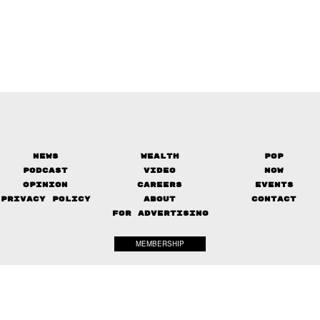
News
Wealth
Pop
Podcast
Video
Now
Opinion
Careers
Events
Privacy Policy
About
Contact
FOR ADVERTISING
MEMBERSHIP
© 2017-
2026
The Standard. All rights reserved.