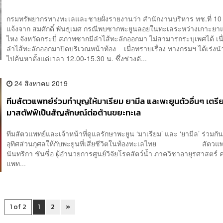
กรมทรัพยากรทางทะเลและชายฝั่งรายงานว่า สำนักงานบริหาร ทช.ที่ 10 (
แจ้งจาก สมศักดิ์ พันธุเมศ กรณีพบซากพะยูนลอยในทะเลระหว่างเกาะย
ไหง จังหวัดกระบี่ สภาพซากมีลำไส้ทะลักออกมา ไม่สามารถระบุเพศได้ เน
ลำไส้ทะลักออกมาปิดบริเวณหน้าท้อง เมื่อทราบเรื่อง ทางกรมฯ ได้เร่งน
ไปค้นหาตั้งแต่เวลา 12.00-15.30 น. ซึ่งช่วงดั...
24 สิงหาคม 2019
ทีมสัตวแพทย์ร่วมทำบุญให้มาเรียม ยามีล และพะยูนตัวอื่นๆ เตรี
มาสตัฟฟ์เป็นสัญลักษณ์ต่อต้านขยะทะเล
ทีมสัตวแพทย์และเจ้าหน้าที่ดูแลรักษาพะยูน ‘มาเรียม’ และ ‘ยามีล’ ร่วมก
อุทิศส่วนกุศลให้กับพะยูนที่เสียชีวิตในท้องทะเลไทย สัตวแพ
นันทริกา ชันซื่อ ผู้อำนวยการศูนย์วิจัยโรคสัตว์น้ำ ภาควิชาอายุรศาสตร์
แพท...
1 of 2
1
2
»