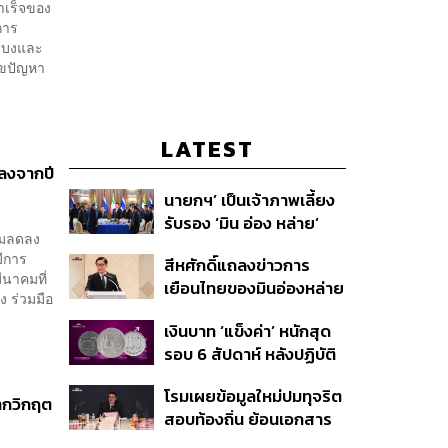
ำเร็จของ
การ
ลิบงและ
ไขปัญหา
LATEST
ลงจากปี
นายกฯ’ เป็นเจ้าภาพเลี้ยง
รับรอง ‘มิน อ่อง หล่าย’
้มลดลง
พร้อมเชิญบิ๊กธุรกิจไทย
มีการ
สีหศักดิ์แถลงข่าวการ
ร่วมงาน
ีนาคมที่
เยือนไทยของมินอ่องหล่าย
 ร่วมมือ
ชี้หารือทวิภาคี ครอบคลุม
เงินบาท ‘แข็งค่า’ หนักสุด
สร้างสรรค์ ตรงไปตรงมา
รอบ 6 สัปดาห์ หลังปฏิบัติ
ย้ำต้องการให้เมียนมากลับ
การแทรกแซงเยนของ
สู่อาเซียน
โรมเผยข้อมูลใหม่ปมทุจริต
สหรัฐฯ-ญี่ปุ่น Standard
ากวิกฤต
สอบท้องถิ่น ย้อนเอกสาร
Chartered เปิดเป้าสิ้นปีนี้
ประชุมปี 2567 พบชื่อ
จ่อแข็งต่อแตะ 32.50 บาท