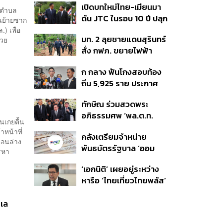
เปิดบทใหม่ไทย-เมียนมา
อนุทิน จ่อสอบต่อเอี่ยว
ต่อดอลลาร์
 ตำบล
ดัน JTC ในรอบ 10 ปี ปลุก
ตัดตอน ม.บูรพา หรือไม่
ขนย้ายซาก
‘เส้นเลือดใหญ่’ ค้า
) เพื่อ
มท. 2 ลุยชายแดนสุรินทร์
่วย
ชายแดน ท่าเรือน้ำลึก
สั่ง กฟภ. ขยายไฟฟ้า
ทวาย
‘ปราสาทตาควาย–เนิน
ก กลาง ฟันโกงสอบท้อง
350’ เสริมความมั่นคง
ถิ่น 5,925 ราย ประกาศ
ชายแดน
บัญชีใหม่ 7 ส.ค. ส่วน 97
ทักษิณ ร่วมสวดพระ
ราย รอ ป.ป.ช. ขีดเส้นแล้ว
อภิธรรมศพ ‘พล.ต.ท.
เสร็จ 31 ส.ค.
นเกยตื้น
ผ่อน’ บิดา ‘พักตร์พิไล ทวี
าหน้าที่
คลังเตรียมจำหน่าย
สิน’ สิริอายุ 103 ปี แกนนำ
ตอนล่าง
พันธบัตรรัฐบาล ‘ออม
เพื่อไทย-บุคคลหลาก
รหา
พลัส’ รอบถัดไป เร็วสุด 4
วงการร่วมอาลัย
‘เอกนิติ’ เผยอยู่ระหว่าง
ก.ย.นี้ อาจเพิ่มสัดส่วนการ
หารือ ‘ไทยเที่ยวไทยพลัส’
ขายแบบ Small Lot First
มีสิทธิใช้งบจากเงินกู้ 4
มากขึ้น
แสนล้าน มั่นใจงบต่อ ‘ไทย
ะเล
ช่วยไทย พลัส’ เฟส 2 มี