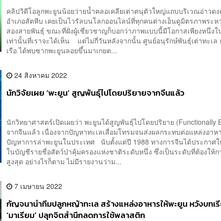
คลิปวิดีโอลูกพะยูนน้อยว่ายน้ำคลอเคลียเต่าตนุตัวใหญ่แถบบริเวณอ่าวด
อำเภอสัตหีบ เคยเป็นไวรัลบนโลกออนไลน์ที่ทุกคนต่างเอ็นดูมิตรภาพระหว่
สองสายพันธุ์ ขณะที่ฝั่งผู้เชี่ยวชาญก็บอกว่าภาพแบบนี้มีโอกาสเพียงหนึ่ง
เท่านั้นที่เราจะได้เห็น แต่ไม่กี่วันหลังจากนั้น ศูนย์อนุรักษ์พันธุ์เต่าทะเล
เรือ ได้พบซากพะยูนลอยขึ้นมาเกยต...
24 สิงหาคม 2022
นักวิจัยเผย ‘พะยูน’ สูญพันธุ์ไปโดยปริยายจากจีนแล้ว
นักวิทยาศาสตร์เปิดเผยว่า พะยูนได้สูญพันธุ์ไปโดยปริยาย (Functionally E
จากจีนแล้ว เนื่องจากปัญหาทะเลเสื่อมโทรมจนส่งผลกระทบต่อแหล่งอาหา
ปัญหาการล่าพะยูนในประเทศ นับตั้งแต่ปี 1988 ทางการจีนได้ประกาศให้
ในบัญชีรายชื่อสัตว์ป่าคุ้มครองแห่งชาติระดับหนึ่ง ซึ่งเป็นระดับที่ต้องให้
สูงสุด อย่างไรก็ตาม ไม่มีรายงานว่าม...
7 เมษายน 2022
กัญจนานำทีมปลูกหญ้าทะเล สร้างแหล่งอาหารให้พะยูน หวังบทเ
‘มาเรียม’ ปลุกจิตสำนึกลดการใช้พลาสติก