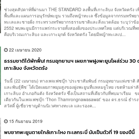
ช่วงสุดสัปดาห์ที่ผ่านมา THE STANDARD ลงพื้นที่เกาะลิบง จังหวัดตรัง เ
พื้นที่และแผนการอนุรักษ์พะยูน รวมถึงหญ้าทะเล ซึ่งข้อมูลจากกรมทรัพ
ทะเลและชายฝั่ง กระทรวงทรัพยากรธรรมชาติและสิ่งแวดล้อม ระบุว่าข้อม
2552 พบพะยูนมีการแพร่กระจายทั้งสองฝั่งของประเทศไทย แต่บริเวณที่พบ
คือบริเวณเกาะลิบง และเกาะมุกต์ จังหวัดตรัง โดยมีหญ้าทะเลเป...
22 เมษายน 2020
ธรรมชาติได้พักฟื้น! กรมอุทยานฯ เผยภาพฝูงพะยูนโผล่ร่วม 30 ตัว 
เกาะลิบง จังหวัดตรัง
วันนี้ (22 เมษายน) ทางเพจเฟซบุ๊ก ‘ประชาสัมพันธ์ กรมอุทยานแห่งชาติ สั
และพันธุ์พืช’ ได้เปิดเผยภาพมุมสูงของฝูงพะยูนที่แหลมจูโหย เขตห้ามล่าสัต
เกาะลิบง อำเภอกันตัง จังหวัดตรัง​ ซึ่งเป็นสถานที่เดียวกับที่พบมาเรียม 
เดียวกันในเพจเฟซบุ๊ก ‘Thon Thamrongnawasawat’ ของ ดร.ธรณ์ ธำร
สวัสดิ์ ผู้เชี่ยวชาญด้านนิเวศทางทะเล และรองค...
15 กันยายน 2019
พบซากพะยูนตายใกล้เกาะไหง ทะเลกระบี่ นับเป็นตัวที่ 19 ของปีนี้