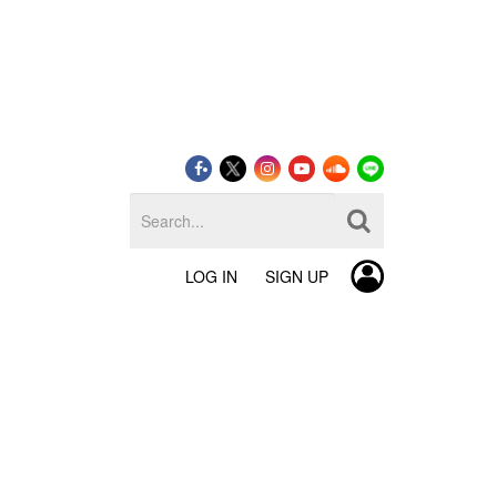
LOG IN
SIGN UP