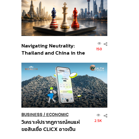
อินโดนีเซีย
Navigating Neutrality:
150
Thailand and China in the
Age of a New Global
Order
BUSINESS
/
ECONOMIC
2.5K
วิเคราะห์ปรากฏการณ์คนแห่
ขอสินเชื่อ CLICX อาจเป็น
เพียงยอดภูเขาน้ำแข็ง ของ