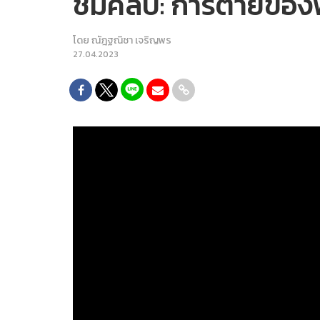
ชมคลิป: การตายของพ
โดย
ณัฎฐณิชา เจริญพร
27.04.2023