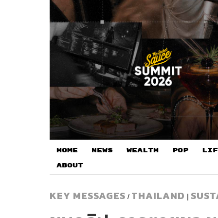
HOME
NEWS
WEALTH
POP
LIF
ABOUT
KEY MESSAGES
THAILAND
SUST
/
|