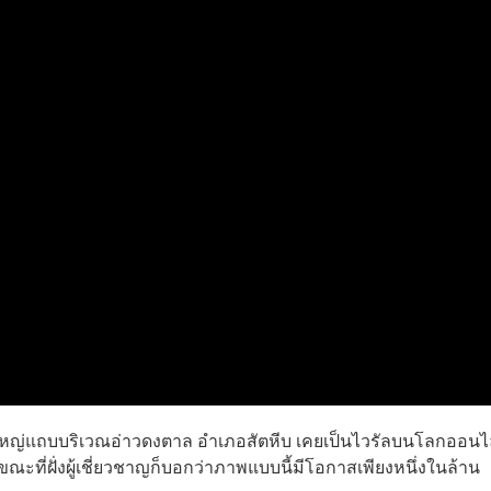
ัวใหญ่แถบบริเวณอ่าวดงตาล อำเภอสัตหีบ เคยเป็นไวรัลบนโลกออนไลน
ณะที่ฝั่งผู้เชี่ยวชาญก็บอกว่าภาพแบบนี้มีโอกาสเพียงหนึ่งในล้าน