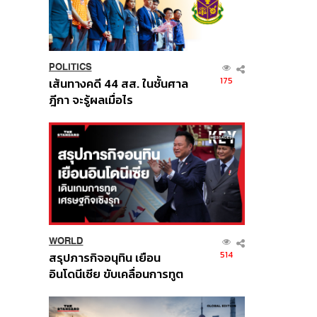
POLITICS
175
เส้นทางคดี 44 สส. ในชั้นศาล
ฎีกา จะรู้ผลเมื่อไร
WORLD
514
สรุปภารกิจอนุทิน เยือน
อินโดนีเซีย ขับเคลื่อนการทูต
เศรษฐกิจเชิงรุก ประกาศหุ้น
ส่วนยุทธศาสตร์ไทย –