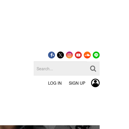
LOG IN
SIGN UP