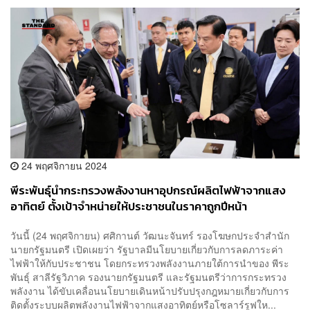
24 พฤศจิกายน 2024
พีระพันธุ์นำกระทรวงพลังงานหาอุปกรณ์ผลิตไฟฟ้าจากแสง
อาทิตย์ ตั้งเป้าจำหน่ายให้ประชาชนในราคาถูกปีหน้า
วันนี้ (24 พฤศจิกายน) ศศิกานต์ วัฒนะจันทร์ รองโฆษกประจำสำนัก
นายกรัฐมนตรี เปิดเผยว่า รัฐบาลมีนโยบายเกี่ยวกับการลดภาระค่า
ไฟฟ้าให้กับประชาชน โดยกระทรวงพลังงานภายใต้การนำของ พีระ
พันธุ์ สาลีรัฐวิภาค รองนายกรัฐมนตรี และรัฐมนตรีว่าการกระทรวง
พลังงาน ได้ขับเคลื่อนนโยบายเดินหน้าปรับปรุงกฎหมายเกี่ยวกับการ
ติดตั้งระบบผลิตพลังงานไฟฟ้าจากแสงอาทิตย์หรือโซลาร์รูฟให...