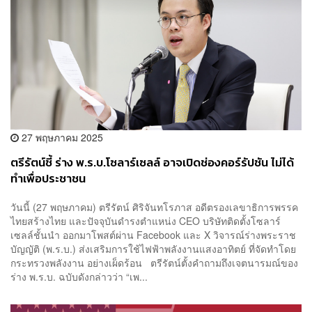
27 พฤษภาคม 2025
ตรีรัตน์ชี้ ร่าง พ.ร.บ.โซลาร์เซลล์ อาจเปิดช่องคอร์รัปชัน ไม่ได้
ทำเพื่อประชาชน
วันนี้ (27 พฤษภาคม) ตรีรัตน์ ศิริจันทโรภาส อดีตรองเลขาธิการพรรค
ไทยสร้างไทย และปัจจุบันดำรงตำแหน่ง CEO บริษัทติดตั้งโซลาร์
เซลล์ชั้นนำ ออกมาโพสต์ผ่าน Facebook และ X วิจารณ์ร่างพระราช
บัญญัติ (พ.ร.บ.) ส่งเสริมการใช้ไฟฟ้าพลังงานแสงอาทิตย์ ที่จัดทำโดย
กระทรวงพลังงาน อย่างเผ็ดร้อน ตรีรัตน์ตั้งคำถามถึงเจตนารมณ์ของ
ร่าง พ.ร.บ. ฉบับดังกล่าวว่า “เพ...