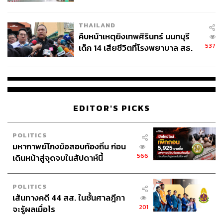
สอบปมขโมยปืนปู่ก่อเหตุ
THAILAND
คืบหน้าเหตุยิงเทพศิรินทร์ นนทบุรี
537
เด็ก 14 เสียชีวิตที่โรงพยาบาล สธ.
ยืนยันครูเสียชีวิต 5 ราย เจ็บ 22
ราย
EDITOR'S PICKS
POLITICS
มหากาพย์โกงข้อสอบท้องถิ่น ก่อน
566
เดินหน้าสู่จุดจบในสัปดาห์นี้
POLITICS
เส้นทางคดี 44 สส. ในชั้นศาลฎีกา
201
จะรู้ผลเมื่อไร