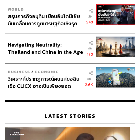
WORLD
สรุปภารกิจอนุทิน เยือนอินโดนีเซีย
540
ขับเคลื่อนการทูตเศรษฐกิจเชิงรุก
ประกาศหุ้นส่วนยุทธศาสตร์ไทย –
อินโดนีเซีย
Navigating Neutrality:
Thailand and China in the Age
170
of a New Global Order
BUSINESS
/
ECONOMIC
วิเคราะห์ปรากฏการณ์คนแห่ขอสิน
2.6K
เชื่อ CLICX อาจเป็นเพียงยอด
ภูเขาน้ำแข็ง ของปัญหาหนี้ครัว
เรือนไทยที่ถูกซุกไว้
LATEST STORIES