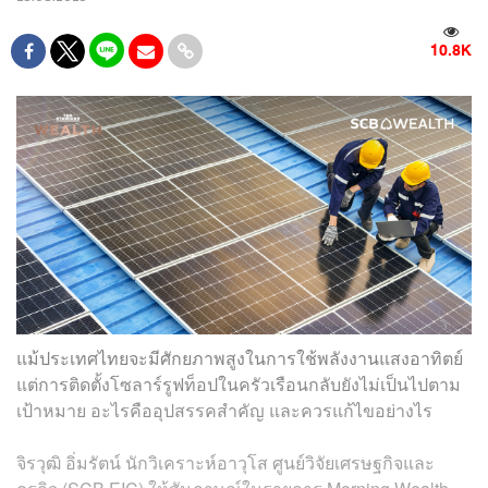
10.8K
แม้ประเทศไทยจะมีศักยภาพสูงในการใช้พลังงานแสงอาทิตย์
แต่การติดตั้งโซลาร์รูฟท็อปในครัวเรือนกลับยังไม่เป็นไปตาม
เป้าหมาย อะไรคืออุปสรรคสำคัญ และควรแก้ไขอย่างไร
จิรวุฒิ อิ่มรัตน์ นักวิเคราะห์อาวุโส ศูนย์วิจัยเศรษฐกิจและ