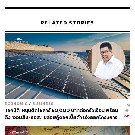
ขั้นตอนการขออนุญาตที่ยังยุ่งยาก: แม้จะมีการผ่อน
ปรนกฎระเบียบแล้ว แต่ผู้บริโภคบางส่วนยังคงมองว่า
RELATED STORIES
ขั้นตอนการติดต่อกับหน่วยงานภาครัฐเพื่อขออนุญาต
ยังมีความยุ่งยาก
ปัญหาด้านการเงิน: การจัดหาเงินทุนเพื่อติดตั้งเป็น
อุปสรรคสำคัญ เนื่องจากค่าใช้จ่ายในการติดตั้งยังเป็น
เงินก้อนใหญ่ที่ต้องใช้เงินสด ซึ่งผู้บริโภคกว่าครึ่งมอง
ว่าเป็นปัญหา
เปิดทางออก บทบาทของแต่ละภาคส่วนในการขับ
ECONOMIC
/
BUSINESS
เคลื่อน ‘โซลาร์รูฟท็อป’
‘เอกนิติ’ หนุนติดโซลาร์ 50,000 บาทต่อครัวเรือน พร้อม
249
ดึง ‘ออมสิน-ธอส.’ ปล่อยกู้ดอกเบี้ยต่ำ เร่งออกโครงการ
ภายใน 1 เดือน
เพื่อปลดล็อกศักยภาพที่ซ่อนอยู่ ทุกภาคส่วนต้องร่วมมือกัน