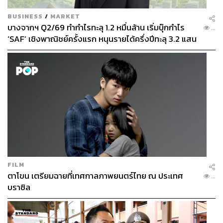
BUSINESS
/
MARKET
บางจากฯ Q2/69 ทำกำไรทะลุ 1.2 หมื่นล้าน เริ่มบุ๊กกำไร
...
‘SAF’ เชิงพาณิชย์ครั้งแรก หนุนรายได้ครึ่งปีทะลุ 3.2 แสน
ล้าน
FILM
ตาโขน เตรียมฉายที่เทศกาลภาพยนตร์ไทย ณ ประเทศ
...
บราซิล