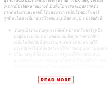
ธุรกิจ (SCB EIC) ให้สัมภาษณ์ในรายการ Morning Wealth
เห็นว่ามีปัจจัยหลายอย่างที่เป็นทั้งโอกาสและอุปสรรคต่อ
ตลาดพลังงานสะอาดนี้ โดยมองว่าการเติบโตของโซลาร์
รูฟท็อปในช่วงที่ผ่านมามีปัจจัยหนุนที่ชัดเจน มี 3 ปัจจัยดังนี้
ต้นทุนที่ลดลง ต้นทุนการผลิตไฟฟ้าจากโซลาร์รูฟท็อ
ปอยู่ที่ประมาณ 3 บาทต่อหน่วย ซึ่งถูกกว่าค่าไฟฟ้า
เฉลี่ยในปัจจุบันที่ประมาณ 4 บาทต่อหน่วย ช่วยให้
ประหยัดค่าไฟได้ถึง 24% ทำให้การลงทุนมีความคุ้มค่า
นโยบายรัฐที่เอื้ออำนวย ภาครัฐเริ่มให้การสนับสนุน
อย่างจริงจัง เช่น การอนุญาตให้นำค่าใช้จ่ายในการติด
ตั้ง 200,000 บาทแรกไปลดหย่อนภาษีได้ และการปรับ
เปลี่ยนขั้นตอนการขออนุญาตเป็นเพียงแจ้งขอติดตั้ง
เพื่อลดความยุ่งยาก
READ MORE
ศักยภาพจากแสงแดด ประเทศไทยมีแสงแดดเข้มข้น
ตลอดทั้งปี ซึ่งเป็นต้นทุนธรรมชาติที่สำคัญ โดย SCB
EIC ประเมินว่าเฉพาะที่อยู่อาศัยมีศักยภาพในการผลิต
ไฟฟ้าสูงถึง 120,000 เมกะวัตต์ แต่ปัจจุบันติดตั้งไปแล้ว
เพียง 2,500 เมกะวัตต์เท่านั้น ทำให้ยังมีโอกาสเติบโต