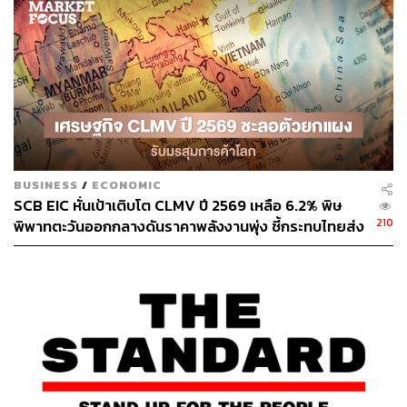
ตามแนวทางที่ SCB EIC เสนอ มีดังนี้
ผู้ประกอบการติดตั้ง ควรสร้างความน่าเชื่อถือด้วยการ
แสดงผลงาน และอธิบายเทคโนโลยีให้เข้าใจง่าย
สถาบันการเงิน ควรปรับปรุงขั้นตอนการขอสินเชื่อให้
รวดเร็ว และเสนอผลิตภัณฑ์ทางการเงินที่หลากหลาย
เช่น สินเชื่อดอกเบี้ยต่ำ
ภาครัฐควรมีบทบาทสำคัญที่สุดในการเป็น หลังบ้าน ที่
คอยสนับสนุนในทุกมิติ โดยมีข้อเสนอแนะดังนี้
BUSINESS
/
ECONOMIC
SCB EIC หั่นเป้าเติบโต CLMV ปี 2569 เหลือ 6.2% พิษ
210
พิพาทตะวันออกกลางดันราคาพลังงานพุ่ง ชี้กระทบไทยส่ง
สำหรับในระยะสั้น จัดตั้งโปรแกรม Voluntary Certification
ออกโตแผ่ว-ยอดเกินดุลการค้าลดลง
เพื่อรับรองมาตรฐานของผู้ประกอบการและอุปกรณ์,
พิจารณาให้เงินอุดหนุนในการติดตั้ง และสร้าง One Stop
Service สำหรับการดำเนินงานทั้งหมด
ขณะที่ระยะยาว ผลักดันการซื้อ-ขายไฟฟ้าเสรี (Third Party
Access – TPA) เพื่อให้ภาคธุรกิจสามารถซื้อ-ขายไฟฟ้า
สะอาดกันเองได้ง่ายขึ้น รวมถึงการมีโครงการรับซื้อไฟฟ้า