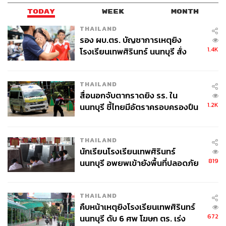
TODAY
WEEK
MONTH
THAILAND
รอง ผบ.ตร. บัญชาการเหตุยิง
1.4K
โรงเรียนเทพศิรินทร์ นนทบุรี สั่ง
ค้นหา 2 รอบยืนยันไร้คนติดค้าง พบ
ศพปู่-ย่าที่บ้านพักผู้ก่อเหตุ
THAILAND
สื่อนอกจับตากราดยิง รร. ใน
1.2K
นนทบุรี ชี้ไทยมีอัตราครอบครองปืน
สูงในระดับต้นของภูมิภาค
THAILAND
นักเรียนโรงเรียนเทพศิรินทร์
819
นนทบุรี อพยพเข้ายังพื้นที่ปลอดภัย
ชั่วคราว หลังเหตุใช้อาวุธปืนภายใน
โรงเรียนคลี่คลาย
THAILAND
คืบหน้าเหตุยิงโรงเรียนเทพศิรินทร์
672
นนทบุรี ดับ 6 ศพ โฆษก ตร. เร่ง