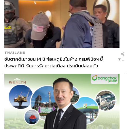
THAILAND
จับตาคดีเยาวชน 14 ปี ก่อเหตุยิงในห้าง กรมพินิจฯ ชี้
...
ประพฤติดี-รับการรักษาต่อเนื่อง ประเมินปล่อยตัว