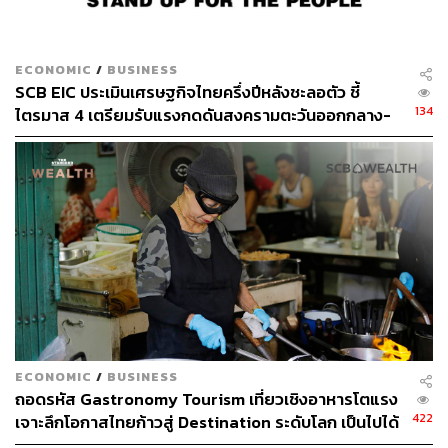
ส่วนเกินคืนจากครัวเรือนอย่างต่อเนื่อง
ภาพ:
ultramansk / Shutterstock
ECONOMIC
/
BUSINESS
SCB EIC ประเมินเศรษฐกิจไทยครึ่งปีหลังชะลอตัว ชี้
สามารถติดตาม THE STANDARD WEALTH
134
ไตรมาส 4 เตรียมรับแรงกดดันสงครามตะวันออกกลาง-
กำแพงภาษีสหรัฐฯ ระลอกใหม่
ผ่านแอปพลิเคชันต่างๆ ที่คุณสะดวกหรือใช้งานอยู่แล้วได้เลย
TAGS:
โซลาร์รูฟท็อป
ศูนย์วิจัยเศรษฐกิจและธุรกิจ ธนาคารไทยพาณิชย์ (SCB
EIC)
พลังงานแสงอาทิตย์
Solar Rooftop
SCB WEALTH
ECONOMIC
/
BUSINESS
ถอดรหัส Gastronomy Tourism เที่ยวเชิงอาหารโตแรง
422
เจาะลึกโอกาสไทยก้าวสู่ Destination ระดับโลก เป็นไปได้
แค่ไหน