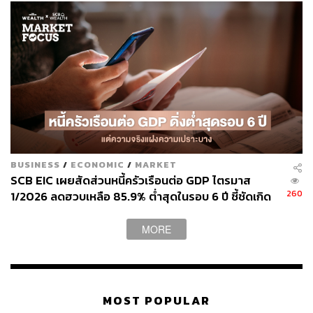
10.8K
ABOUT THE AUTHOR
ประลองยุทธ ผงงอย
THE STANDARD WEALTH Feature Editor
BUSINESS
/
ECONOMIC
/
MARKET
SCB EIC เผยสัดส่วนหนี้ครัวเรือนต่อ GDP ไตรมาส
260
1/2026 ลดฮวบเหลือ 85.9% ต่ำสุดในรอบ 6 ปี ชี้ชัดเกิด
จาก ‘กู้ยากจนหนี้ลด’ ไม่ใช่เพราะฐานะการเงินแกร่งขึ้น
MORE
MOST POPULAR