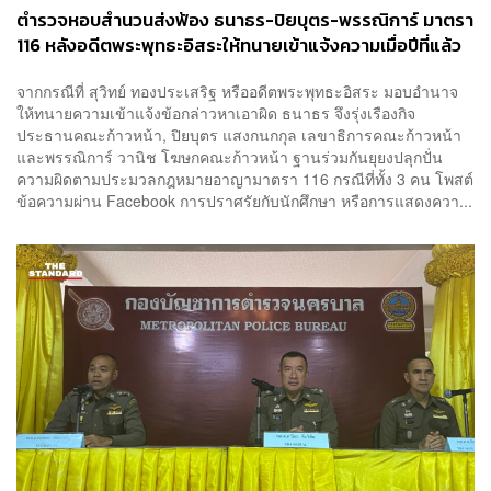
ตำรวจหอบสำนวนส่งฟ้อง ธนาธร-ปิยบุตร-พรรณิการ์ มาตรา
116 หลังอดีตพระพุทธะอิสระให้ทนายเข้าแจ้งความเมื่อปีที่แล้ว
จากกรณีที่ สุวิทย์ ทองประเสริฐ หรืออดีตพระพุทธะอิสระ มอบอำนาจ
ให้ทนายความเข้าแจ้งข้อกล่าวหาเอาผิด ธนาธร จึงรุ่งเรืองกิจ
ประธานคณะก้าวหน้า, ปิยบุตร แสงกนกกุล เลขาธิการคณะก้าวหน้า
และพรรณิการ์ วานิช โฆษกคณะก้าวหน้า ฐานร่วมกันยุยงปลุกปั่น
ความผิดตามประมวลกฎหมายอาญามาตรา 116 กรณีที่ทั้ง 3 คน โพสต์
ข้อความผ่าน Facebook การปราศรัยกับนักศึกษา หรือการแสดงควา...