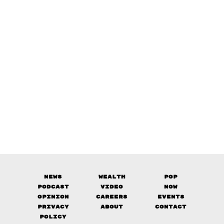
News
Wealth
Pop
Podcast
Video
Now
Opinion
Careers
Events
Privacy
About
Contact
Policy