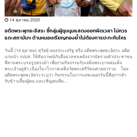
14 ตุลาคม 2020
อดีตพระพุทธะอิสระ ชี้กลุ่มผู้ชุมนุมแสดงออกผิดเวลา ไม่ควร
แตะสถาบันฯ ด้านหมอเหรียญทองย้ำไม่ต้องการปะทะกับใคร
วันนี้ (14 ตุลาคม) สุวิทย์ ทองประเสริฐ หรือ อดีตพระพุทธะอิสระ อดีต
แกนนำ กปปส. ให้สัมภาษณ์กับสื่อมวลชนหลังจากนัดรวมตัวประชาชน
ที่ลานพระบรมรูปทรงม้า เพื่อร่วมกิจกรรมรับเสด็จพระบาทสมเด็จ
พระเจ้าอยู่หัว เนื่องในวโรกาสเสด็จวัดพระศรีรัตนศาสดาราม โดย
อดีตพระพุทธะอิสระระบุว่า กิจกรรมในการแสดงออกวันนี้คือการทำ
กับข้าวเลี้ยงผู้คน และเชิญคนที่ม...