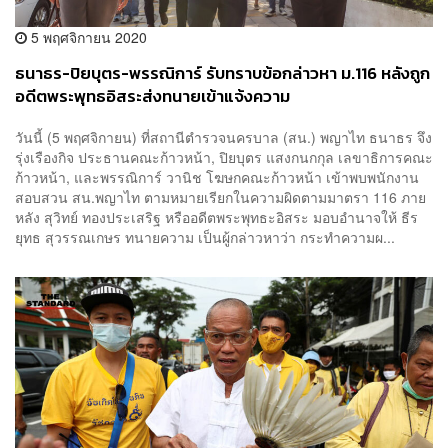
5 พฤศจิกายน 2020
ธนาธร-ปิยบุตร-พรรณิการ์ รับทราบข้อกล่าวหา ม.116 หลังถูก
อดีตพระพุทธอิสระส่งทนายเข้าแจ้งความ
วันนี้ (5 พฤศจิกายน) ที่สถานีตำรวจนครบาล (สน.) พญาไท ธนาธร จึง
รุ่งเรืองกิจ ประธานคณะก้าวหน้า, ปิยบุตร แสงกนกกุล เลขาธิการคณะ
ก้าวหน้า, และพรรณิการ์ วานิช โฆษกคณะก้าวหน้า เข้าพบพนักงาน
สอบสวน สน.พญาไท ตามหมายเรียกในความผิดตามมาตรา 116 ภาย
หลัง สุวิทย์ ทองประเสริฐ หรืออดีตพระพุทธะอิสระ มอบอำนาจให้ ธีร
ยุทธ สุวรรณเกษร ทนายความ เป็นผู้กล่าวหาว่า กระทำความผ...