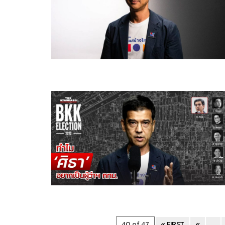
40 of 47
« FIRST
«
...