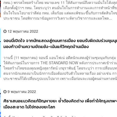
กทม.) พรรคไทยสร้างไทย หมายเลข 11 ให้สัมภาษณ์ถึงความมั่นใจโค้งสุด
เลือกตั้งผู้ว่าฯ กทม. โดยระบุว่า ตนมั่นใจในการทำงานและการทำหน้าที
มั่นใจในนโยบายว่าดีต่อ กทม. เต็มร้อย แต่ผลแพ้ชนะขึ้นกับการตัดสินใจ
ประชาชน โดยพิจารณาข้อมูลการวิเคราะห์ทางวิชาการและผลโพล...
12 พฤษภาคม 2022
จอนนี่เปิดใจ จากนักแสดงสู่ถนนการเมือง ยอมรับผิดปมร่วมชุมน
มองก้าวข้ามความขัดแย้ง-เน้นแก้วิกฤตบ้านเมือง
วานนี้ (11 พฤษภาคม) จอนนี่ แอนโฟเน่ อดีตนักแสดงผู้ร่วมชุมนุมกับกลุ่
ให้สัมภาษณ์ในรายการ THE STANDARD NOW หลังการประกาศเข้าร่ว
ไทยสร้างไทยของคุณหญิงสุดารัตน์ เกยุราพันธุ์ โดยระบุว่า การเปลี่ยน
ตนจากนักแสดงมาเป็นนักการเมืองต้องปรับตัวในหลายเรื่อง อย่างเช่น 
ประชาชนก็ได้เปลี่ยนรูปแบบไปมาก เพราะเมื่อก่อนจะเจอผู้คนผ่านทางหน
9 พฤษภาคม 2022
ศิธาเสนอแนวคิดแก้ปัญหาขยะ ย้ำต้องคิดต่าง เพื่อทำให้กรุงเทพฯ
เมืองสะอาด ไม่ใช่กองขยะโลก