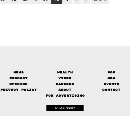
News
Wealth
Pop
Podcast
Video
Now
Opinion
Careers
Events
Privacy Policy
About
Contact
FOR ADVERTISING
MEMBERSHIP