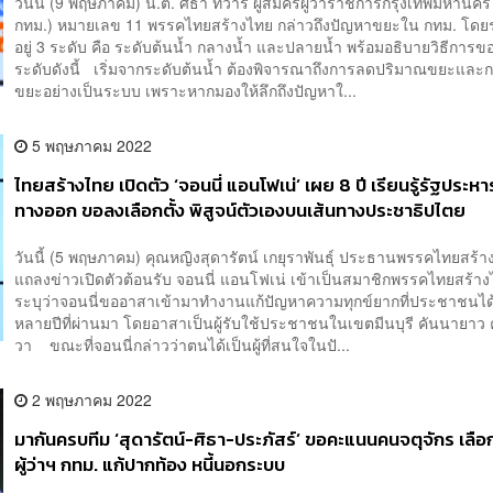
วันนี้ (9 พฤษภาคม) น.ต. ศิธา ทิวารี ผู้สมัครผู้ว่าราชการกรุงเทพมหานคร (
กทม.) หมายเลข 11 พรรคไทยสร้างไทย กล่าวถึงปัญหาขยะใน กทม. โดยระ
อยู่ 3 ระดับ คือ ระดับต้นน้ำ กลางน้ำ และปลายน้ำ พร้อมอธิบายวิธีการของ
ระดับดังนี้ เริ่มจากระดับต้นน้ำ ต้องพิจารณาถึงการลดปริมาณขยะและ
ขยะอย่างเป็นระบบ เพราะหากมองให้ลึกถึงปัญหาใ...
5 พฤษภาคม 2022
ไทยสร้างไทย เปิดตัว ‘จอนนี่ แอนโฟเน่’ เผย 8 ปี เรียนรู้รัฐประหาร
ทางออก ขอลงเลือกตั้ง พิสูจน์ตัวเองบนเส้นทางประชาธิปไตย
วันนี้ (5 พฤษภาคม) คุณหญิงสุดารัตน์ เกยุราพันธุ์ ประธานพรรคไทยสร้
แถลงข่าวเปิดตัวต้อนรับ จอนนี่ แอนโฟเน่ เข้าเป็นสมาชิกพรรคไทยสร้า
ระบุว่าจอนนี่ขออาสาเข้ามาทำงานแก้ปัญหาความทุกข์ยากที่ประชาชนได
หลายปีที่ผ่านมา โดยอาสาเป็นผู้รับใช้ประชาชนในเขตมีนบุรี คันนายา
วา ขณะที่จอนนี่กล่าวว่าตนได้เป็นผู้ที่สนใจในปั...
2 พฤษภาคม 2022
มากันครบทีม ‘สุดารัตน์-ศิธา-ประภัสร์’ ขอคะแนนคนจตุจักร เลือ
ผู้ว่าฯ กทม. แก้ปากท้อง หนี้นอกระบบ