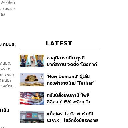
ท้ายก่อน
่ของตนเอง
ของ
LATEST
ุม กปปส.
ซาอุดีอาระเบีย ตุรกี
ม กปปส.
ปากีสถาน จัดตั้ง ‘ไตรภาคี
มพรรค
ความมั่นคงร่วม’ คืออะไร
บทบาทของ
‘New Demand’ ผู้เล่น
สำคัญอย่างไร
การพบปะ
ทองคำรายใหม่ ‘Tether’
้าจอโท...
ทรัมป์สั่งเก็บภาษี ‘โพลี
ซิลิคอน’ 15% พร้อมตั้ง
ราคาขั้นต่ำ ตัดกำลังจีน
 เป็น
แม็คโคร-โลตัส ฟอร์มดี!
CPAXT โชว์ครึ่งปีแรกราย
ได้ทะลุ 2.6 แสนล้าน เร่ง