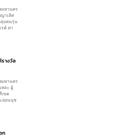
งเทพมหานคร
ญญาเลิศ
ุ่มคนรุ่น
รรค์ หา
้รางวัล
งเทพมหานคร
หละ ผู้
ี่เขต
ะอ่อนนุช
ือก