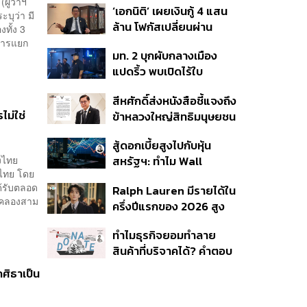
ผู้ว่าฯ
‘เอกนิติ’ เผยเงินกู้ 4 แสน
ปรับโฉมสาขาใหม่ดันพื้นที่
บุว่า มี
ล้าน โฟกัสเปลี่ยนผ่าน
เช่าโต
ทั้ง 3
พลังงาน ลุ้น ‘ไทยช่วยไทย
การแยก
มท. 2 บุกผับกลางเมือง
พลัส’ เฟส 2 รอประเมิน
แปดริ้ว พบเปิดไร้ใบ
ความเหมาะสม
อนุญาต-เด็กต่ำกว่า 20 ปี
สีหศักดิ์ส่งหนังสือชี้แจงถึง
ใช้บริการ ฉี่ม่วง 32 ราย
ไม่ใช่
ข้าหลวงใหญ่สิทธิมนุษยชน
จ่อปิด 5 ปี
กรณีรายงาน UN ‘คลาด
สู้ดอกเบี้ยสูงไปกับหุ้น
เคลื่อน-ไม่เป็นธรรม’
างไทย
สหรัฐฯ: ทำไม Wall
งไทย โดย
Street ยังน่าลงทุนกว่าที่
้รับตลอด
Ralph Lauren มีรายได้ใน
คิด?
ว คลองสาม
ครึ่งปีแรกของ 2026 สูง
ขึ้นถึง 14%
ทำไมธุรกิจยอมทำลาย
สินค้าที่บริจาคได้? คำตอบ
อาจไม่ได้อยู่ที่จริยธรรมแต่
กศิธาเป็น
อยู่ที่ระบบภาษี