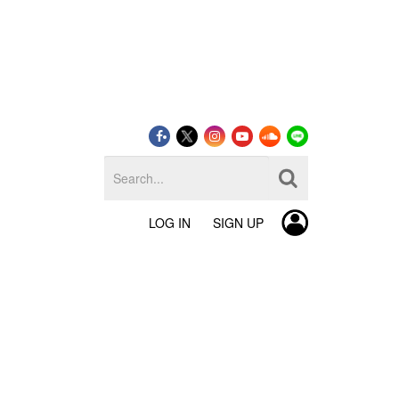
LOG IN
SIGN UP