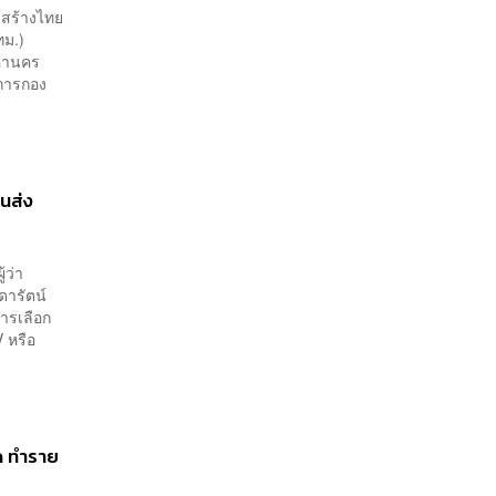
ยสร้างไทย
ทม.)
มหานคร
ยการกอง
ขนส่ง
้ว่า
ดารัตน์
ารเลือก
 หรือ
ิด ทำราย