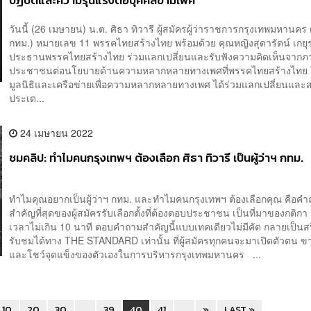
ปฏิบัติและความรุนแรงต่อบุคคลข้ามเพศ
วันนี้ (26 เมษายน) น.ต. ศิธา ทิวารี ผู้สมัครผู้ว่าราชการกรุงเทพมหานคร (ผ
กทม.) หมายเลข 11 พรรคไทยสร้างไทย พร้อมด้วย คุณหญิงสุดารัตน์ เกยุรา
ประธานพรรคไทยสร้างไทย ร่วมแลกเปลี่ยนและรับฟังความคิดเห็นจากภ
ประชาชนต่อนโยบายด้านความหลากหลายทางเพศที่พรรคไทยสร้างไทย 
มูลนิธิและเครือข่ายเพื่อความหลากหลายทางเพศ ได้ร่วมแลกเปลี่ยนและ
ประเด...
24 เมษายน 2022
ชมคลิป: ทำไมคนกรุงเทพฯ ต้องเลือก ศิธา ทิวารี เป็นผู้ว่าฯ กทม.
ทำไมคุณอยากเป็นผู้ว่าฯ กทม. และทำไมคนกรุงเทพฯ ต้องเลือกคุณ คือค
สำคัญที่สุดของผู้สมัครรับเลือกตั้งที่ต้องตอบประชาชน เป็นที่มาของกติกา 
เวลาไม่เกิน 10 นาที ตอบคำถามสำคัญนี้แบบเทคเดียวไม่มีคัต กลายเป็นสปี
รับชมได้ทาง THE STANDARD เท่านั้น ที่ผู้สมัครทุกคนจะมาเปิดตัวตน ข
และโชว์จุดแข็งของตัวเองในการบริหารกรุงเทพมหานคร ...
10
20
30
...
39
40
41
...
»
LAST »