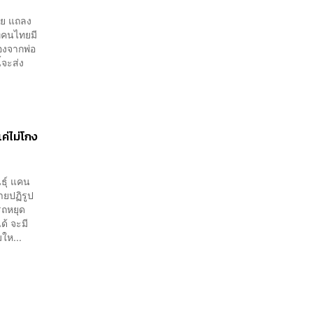
ไทย แถลง
ี่คนไทยมี
่องจากพ่อ
้จะส่ง
ค่ไม่โกง
ธุ์ แคน
ายปฏิรูป
รถหยุด
ด้ จะมี
ให...