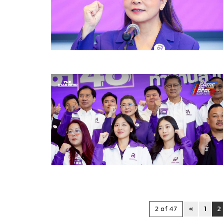
2 of 47
«
1
2