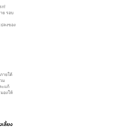
รก!
บาย รอบ
?
แปลงของ
 ภายใต้
รวม
ละแก้
รมองให้
เลี้ยง