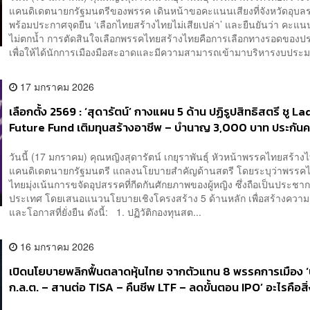
แคนดิเดตนายกรัฐมนตรีของพรรค เดินหน้าขอคะแนนเสียงที่จังหวัดอุบล
พร้อมประกาศจุดยืน ‘เลือกไทยสร้างไทยไม่เสียเปล่า’ และยืนยันว่า คะแน
ไม่ตกน้ำ การตัดสินใจเลือกพรรคไทยสร้างไทยคือการเลือกทางรอดของป
เพื่อให้ได้นักการเมืองมือสะอาดและมีความสามารถเข้ามาบริหารงบประม
17 มกราคม 2026
เลือกตั้ง 2569 : ‘สุดารัตน์’ กางแผน 5 ด้าน ปฏิรูปสิทธิสตรี ชู La
Future Fund เติมทุนสร้างอาชีพ – บำนาญ 3,000 บาท ประกัน
มั่นคงตลอดชีวิต
วันนี้ (17 มกราคม) คุณหญิงสุดารัตน์ เกยุราพันธุ์ หัวหน้าพรรคไทยสร้า
แคนดิเดตนายกรัฐมนตรี แถลงนโยบายสำคัญด้านสตรี โดยระบุว่าพรรคไ
ไทยมุ่งเน้นการขจัดอุปสรรคที่กีดกันศักยภาพของผู้หญิง ซึ่งถือเป็นประชาก
ประเทศ โดยเสนอแนวนโยบายเชิงโครงสร้าง 5 ด้านหลัก เพื่อสร้างความเ
และโอกาสที่ยั่งยืน ดังนี้: 1. ปฏิวัติกองทุนสต...
16 มกราคม 2026
เปิดนโยบายพลิกฟื้นตลาดหุ้นไทย จากตัวแทน 8 พรรคการเมือง ‘
ก.ล.ต. – สานต่อ TISA – คืนชีพ LTF – ลดขั้นตอน IPO’ อะไรคือสิ่งท
ด่วนที่สุดในสายตาว่าที่รัฐบาลใหม่