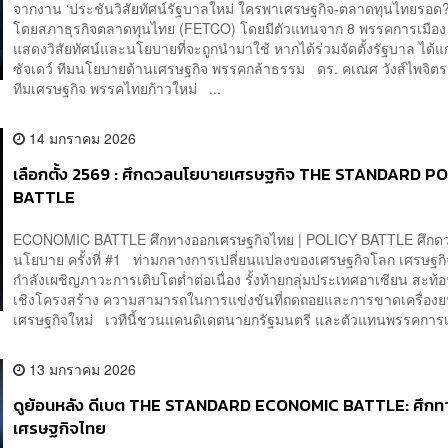
จากงาน ‘ประชันวิสัยทัศน์รัฐบาลใหม่ ใครพาเศรษฐกิจ-ตลาดทุนไทยรอด?’ ท
โดยสภาธุรกิจตลาดทุนไทย (FETCO) โดยมีตัวแทนจาก 8 พรรคการเมือง 
แสดงวิสัยทัศน์และนโยบายที่จะถูกนำมาใช้ หากได้ร่วมจัดตั้งรัฐบาล ได้แ
ซัจเดว์ ทีมนโยบายด้านเศรษฐกิจ พรรคกล้าธรรม ดร. คเณศ วังส์ไพจิตร 
ทีมเศรษฐกิจ พรรคไทยก้าวใหม่ ...
14 มกราคม 2026
เลือกตั้ง 2569 : ศึกดวลนโยบายเศรษฐกิจ THE STANDARD P
BATTLE
ECONOMIC BATTLE ศึกทางออกเศรษฐกิจไทย | POLICY BATTLE ศึกด
นโยบาย ครั้งที่ #1 ท่ามกลางการเปลี่ยนแปลงของเศรษฐกิจโลก เศรษฐก
กำลังเผชิญภาวะการเติบโตต่ำต่อเนื่อง รั้งท้ายกลุ่มประเทศอาเซียน สะท
เชิงโครงสร้าง ความสามารถในการแข่งขันที่ถดถอยและการขาดเครื่องย
เศรษฐกิจใหม่ เวทีนี้ชวนแคนดิเดตนายกรัฐมนตรี และตัวแทนพรรคการเ
13 มกราคม 2026
ดูย้อนหลัง ดีเบต THE STANDARD ECONOMIC BATTLE: ศึก
เศรษฐกิจไทย