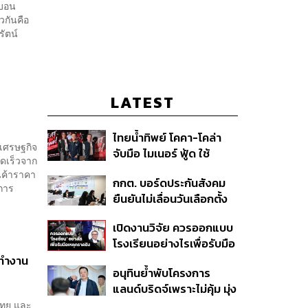
้บอน
วกันคือ
รัตน์
LATEST
ไทยน้ำทิพย์ โคคา-โคล่า
งเศรษฐกิจ
จับมือ ไมเนอร์ ฟู้ด ใช้
วดเร็วจาก
คอนเสิร์ตแทนส่วนลด เดิม
นค้าราคา
กกต. บอร์ดประกันสังคม
พัน Music Marketing ใน
การ
ยืนยันไม่เลื่อนวันเลือกตั้ง
ปีที่ธุรกิจร้านอาหารโต
และปรับบางกระบวนการ
ทรงตัวที่ 3.2%
เปิดงานวิจัย ควรออกแบบ
ตามคำสั่งทุเลาของศาล
โรงเรียนอย่างไรเพื่อรับมือ
เหตุกราดยิง
นทำงาน
อนุทินย้ำพับโครงการ
แลนด์บริดจ์เพราะไม่คุ้ม มุ่ง
พัฒนา Missing Link
งไทย และ