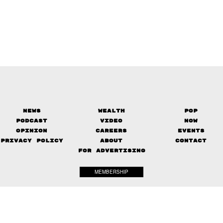
News
Wealth
Pop
Podcast
Video
Now
Opinion
Careers
Events
Privacy Policy
About
Contact
FOR ADVERTISING
MEMBERSHIP