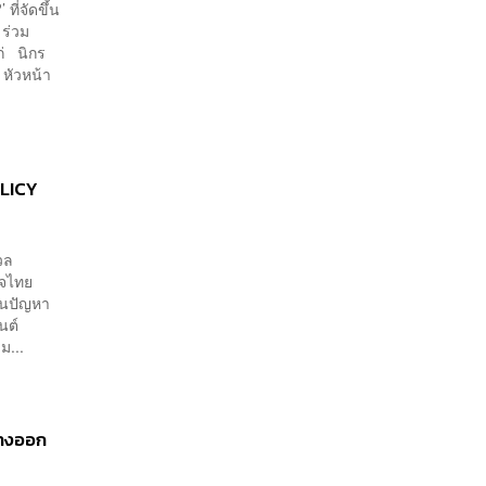
ี่จัดขึ้น
ร่วม
ก่ นิกร
หัวหน้า
OLICY
วล
ิจไทย
้อนปัญหา
นต์
ม...
ทางออก