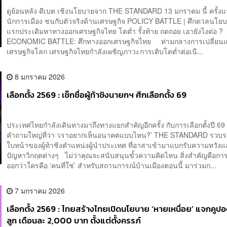
ดูย้อนหลัง ดีเบต เชิงนโยบายจาก THE STANDARD 13 มกราคม นี้ ครั้งแ
นักการเมือง ชนกับตัวจริงด้านเศรษฐกิจ POLICY BATTLE | ศึกดวลนโย
แรกประเดิมหาทางออกเศรษฐกิจไทย โตต่ำ รั้งท้าย ถดถอย เอายังไงต่อ 
ECONOMIC BATTLE: ศึกทางออกเศรษฐกิจไทย ท่ามกลางการเปลี่ยน
เศรษฐกิจโลก เศรษฐกิจไทยกำลังเผชิญภาวะการเติบโตต่ำต่อเนื...
8 มกราคม 2026
เลือกตั้ง 2569 : เช็กชื่อผู้ท้าชิงนายกฯ ศึกเลือกตั้ง 69
ประเทศไทยกำลังเดินทางมาถึงทางแยกสำคัญอีกครั้ง กับการเลือกตั้งปี 69
คำถามใหญ่ที่ว่า ‘เราอยากเห็นอนาคตแบบไหน?’ THE STANDARD รวบ
ใบหน้าของผู้ท้าชิงตำแหน่งผู้นำประเทศ ที่อาสาเข้ามาแบกรับความหวังแ
ปัญหาวิกฤตต่างๆ ไม่ว่าคุณจะสนับสนุนขั้วความคิดไหน สิ่งสำคัญคือกา
ออกว่าใครคือ ‘คนที่ใช่’ สำหรับสถานการณ์บ้านเมืองตอนนี้ มาร่วมก...
7 มกราคม 2026
เลือกตั้ง 2569 : ไทยสร้างไทยเปิดนโยบาย ‘หายเหนื่อย’ แจกคูปอง
ลูก เดือนละ 2,000 บาท ตั้งแต่ตั้งครรภ์