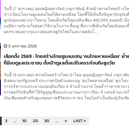
วันนี้ (7 มกราคม) คุณหญิงสุดารัตน์ เกยุราพันธุ์ หัวหน้าพรรคไทยสร้าง
ข่าวเปิดนโยบายดูแลคนไทยให้หายเหนื่อย โดยชี้ให้เห็นถึงปัญหาปัจจุบันท
ลูกน้อยลงอย่างน่าใจหาย โดยเด็กเกิดใหม่เหลือเพียง 460,000 คนต่อปี เนื
แม่มีความกังวลใจต่อค่าใช้จ่ายในการเลี้ยงดู ซึ่งการที่เด็กเกิดใหม่น้อยลงนี
ผลกระทบอย่างรุนแรงต่อเศรษฐกิจไทยในอนาคตอันใ...
5 มกราคม 2026
เลือกตั้ง 2569 : ไทยสร้างไทยชูแคมเปญ ‘คนไทยหายเหนื่อย’ ย้ำแ
ก็มีงบดูแลประชาชน ตั้งเป้าดูแลตั้งแต่ในครรภ์จนถึงสูงวัย
วันนี้ (5 มกราคม) พรรคไทยสร้างไทย นำโดย คุณหญิงสุดารัตน์ เกยุราพัน
ดิเดตนายกรัฐมนตรี ประกาศเปิดตัวแคมเปญ ‘คนไทยหายเหนื่อย’ ชูนโยบ
การบริหารงบประมาณแผ่นดินเกือบ 4 ล้านล้านบาท โดยย้ำว่าหากสามา
การคอร์รัปชันที่ทำให้รัฐสูญเสียงบประมาณมากกว่าปีละ 5 แสนล้านบาทไ
เงินเพียงพอสำหรับดูแลคุณภาพชีวิตประชาชน โดยไม่จำเป็นต้องกู้เงินเพิ่ม
3
...
10
20
30
...
»
LAST »