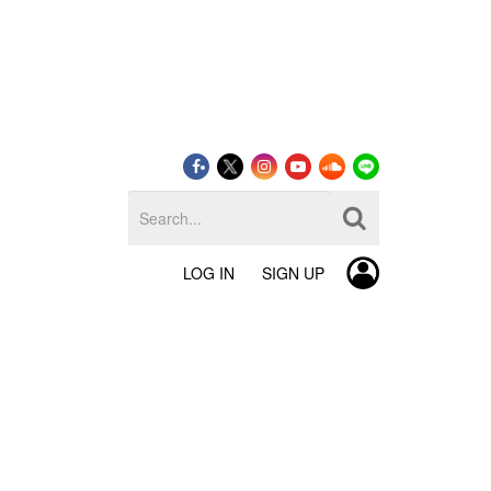
LOG IN
SIGN UP