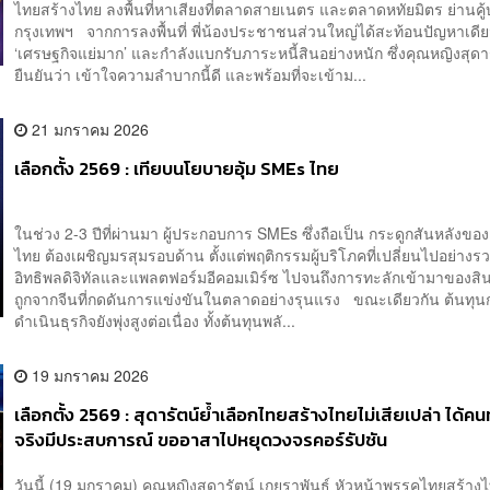
ไทยสร้างไทย ลงพื้นที่หาเสียงที่ตลาดสายเนตร และตลาดหทัยมิตร ย่านคู
กรุงเทพฯ จากการลงพื้นที่ พี่น้องประชาชนส่วนใหญ่ได้สะท้อนปัญหาเดีย
‘เศรษฐกิจแย่มาก’ และกำลังแบกรับภาระหนี้สินอย่างหนัก ซึ่งคุณหญิงสุดา
ยืนยันว่า เข้าใจความลำบากนี้ดี และพร้อมที่จะเข้าม...
21 มกราคม 2026
เลือกตั้ง 2569 : เทียบนโยบายอุ้ม SMEs ไทย
ในช่วง 2-3 ปีที่ผ่านมา ผู้ประกอบการ SMEs ซึ่งถือเป็น กระดูกสันหลังขอ
ไทย ต้องเผชิญมรสุมรอบด้าน ตั้งแต่พฤติกรรมผู้บริโภคที่เปลี่ยนไปอย่างร
อิทธิพลดิจิทัลและแพลตฟอร์มอีคอมเมิร์ซ ไปจนถึงการทะลักเข้ามาของสิ
ถูกจากจีนที่กดดันการแข่งขันในตลาดอย่างรุนแรง ขณะเดียวกัน ต้นทุน
ดำเนินธุรกิจยังพุ่งสูงต่อเนื่อง ทั้งต้นทุนพลั...
19 มกราคม 2026
เลือกตั้ง 2569 : สุดารัตน์ย้ำเลือกไทยสร้างไทยไม่เสียเปล่า ได้ค
จริงมีประสบการณ์ ขออาสาไปหยุดวงจรคอร์รัปชัน
วันนี้ (19 มกราคม) คุณหญิงสุดารัตน์ เกยุราพันธุ์ หัวหน้าพรรคไทยสร้า