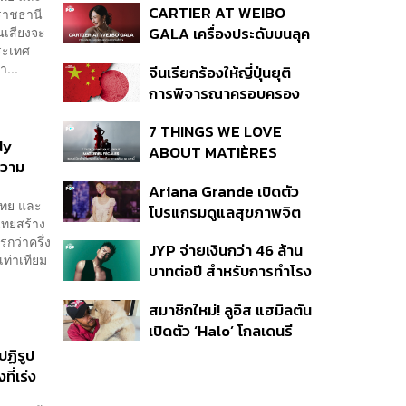
CARTIER AT WEIBO
ราชธานี
รองรับอ่าวไทย-อันดามัน
นเสียงจะ
GALA เครื่องประดับบนลุค
ระเทศ
พรมแดงของแขกคน
า...
จีนเรียกร้องให้ญี่ปุ่นยุติ
สำคัญ
การพิจารณาครอบครอง
อาวุธนิวเคลียร์
7 THINGS WE LOVE
dy
ABOUT MATIÈRES
ความ
FÉCALES
Ariana Grande เปิดตัว
งไทย และ
โปรแกรมดูแลสุขภาพจิต
ทยสร้าง
สำหรับคนในอุตสาหกรรม
รกว่าครึ่ง
JYP จ่ายเงินกว่า 46 ล้าน
ดนตรี
ท่าเทียม
บาทต่อปี สำหรับการทำโรง
อาหารออร์แกนิกในบริษัท
สมาชิกใหม่! ลูอิส แฮมิลตัน
เปิดตัว ‘Halo’ โกลเดนรี
ทรีฟเวอร์ตัวใหม่
ปฏิรูป
ี่เร่ง