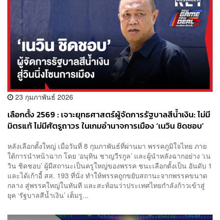
23 กุมภาพันธ์ 2026
เลือกตั้ง 2569 : เจาะยุทธศาสตร์ผู้จัดการรัฐบาลสีน้ำเงิน: ไม่มี
มิตรแท้ ไม่มีศัตรูถาวร ในเกมอำนาจการเมือง ‘เนวิน ชิดชอบ’
หลังเลือกตั้งใหญ่ เมื่อวันที่ 8 กุมภาพันธ์ที่ผ่านมา พรรคภูมิใจไทย ภาย
ใต้การนำหน้าฉาก โดย ‘อนุทิน ชาญวีรกูล’ และผู้นำหลังฉากอย่าง ‘เน
วิน ชิดชอบ’ ผู้มีสถานะเป็นครูใหญ่ของพรรค ชนะเลือกตั้งเป็น อันดับ 1
และได้เก้าอี้ สส. 193 ที่นั่ง ทำให้พรรคถูกขยับสถานะจากพรรคขนาด
กลาง สู่พรรคใหญ่ในทันที และสะท้อนว่าประเทศไทยกำลังก้าวเข้าสู่
ยุค ‘รัฐบาลสีน้ำเงิน’ เต็มรู...