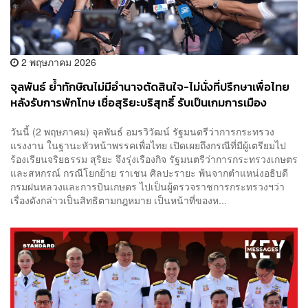
2 พฤษภาคม 2026
จุลพันธ์ ย้ำทักษิณไม่มีอำนาจตัดสินใจ-ไม่นั่งที่ปรึกษาเพื่อไทย
หลังรับการพักโทษ เชื่อสุริยะบริสุทธิ์ รับเป็นเกมการเมือง
วันนี้ (2 พฤษภาคม) จุลพันธ์ อมรวิวัฒน์ รัฐมนตรีว่าการกระทรวง
แรงงาน ในฐานะหัวหน้าพรรคเพื่อไทย เปิดเผยถึงกรณีที่มีผู้เตรียมไป
ร้องเรียนจริยธรรม สุริยะ จึงรุ่งเรืองกิจ รัฐมนตรีว่าการกระทรวงเกษตร
และสหกรณ์ กรณีโยกย้าย ราเชน ศิลปะรายะ พ้นจากตำแหน่งอธิบดี
กรมฝนหลวงและการบินเกษตร ไปเป็นผู้ตรวจราชการกระทรวงฯว่า
เรื่องดังกล่าวเป็นสิทธิตามกฎหมาย เป็นหน้าที่ของห...