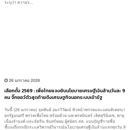
ระบุว่า ความร...
26 มกราคม 2026
เลือกตั้ง 2569 : เพื่อไทยแจงยิบนโยบายเศรษฐีเงินล้านวันละ 9
คน จิ๊กซอว์ตัวสุดท้ายดึงเศรษฐกิจนอกระบบเข้ารัฐ
​วันนี้ (26 มกราคม) จุลพันธ์ อมรวิวัฒน์ หัวหน้าพรรคและแคนดิเดตนา
ยกรัฐมนตรี พรรคเพื่อไทย พร้อมด้วย​ นพ.พรหมินทร์ เลิศสุริย์เดช, พายุ
เนื่อง​จำนงค์​ และฉัตริน จันทร์หอม ผู้สมัคร สส. แบบบัญชีรายชื่อ​
ชี้แจงถึงกรณีกระแสวิพากษ์วิจารณ์นโยบายเศรษฐีเงินล้านแจกทุกวัน 9