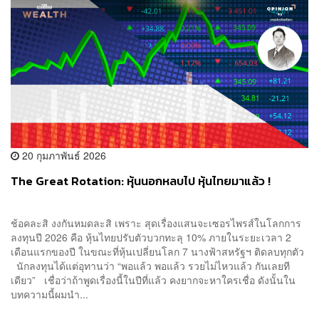
20 กุมภาพันธ์ 2026
The Great Rotation: หุ้นนอกหลบไป หุ้นไทยมาแล้ว !
ช้อคละสิ งงกันหมดละสิ เพราะ สุดเรื่องแสนจะเซอรไพรส์ในโลกการ
ลงทุนปี 2026 คือ หุ้นไทยปรับตัวบวกทะลุ 10% ภายในระยะเวลา 2
เดือนแรกของปี ในขณะที่หุ้นเปลี่ยนโลก 7 นางฟ้าสหรัฐฯ ติดลบทุกตัว
นักลงทุนได้แต่อุทานว่า “พอแล้ว พอแล้ว รวยไม่ไหวแล้ว กันเลยที
เดียว” เชื่อว่าถ้าพูดเรื่องนี้ในปีที่แล้ว คงยากจะหาใครเชื่อ ดังนั้นใน
บทความนี้ผมนำ...