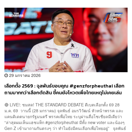
29 มกราคม 2026
เลือกตั้ง 2569 : จุลพันธ์ขอบคุณ #genzforpheuthai เลือก
ถามมากกว่าเลือกตัดสิน ชี้คนยังโหวตเพื่อไทยเหตุไม่เคยเล่น
นอกกติกา
🔴 LIVE!: ชมสด! THE STANDARD DEBATE ดีเบตเลือกตั้ง 69 28
ม.ค. 69 ​ วานนี้ (28 มกราคม) จุลพันธ์ อมรวิวัฒน์ หัวหน้าพรรค และ
แคนดิเดตนายกรัฐมนตรี พรรคเพื่อไทย ระบุผ่านสื่อโซเชียลมีเดียว่า
“ล่าสุดผมเห็นแฮชแท็ก #genzforpheuthai มีทั้ง new voter และน้องๆ
Gen Z เข้ามาถามกันตรงๆ ว่า ทำไมยังมีคนเลือกเพื่อไทยอยู่” จุลพันธ์