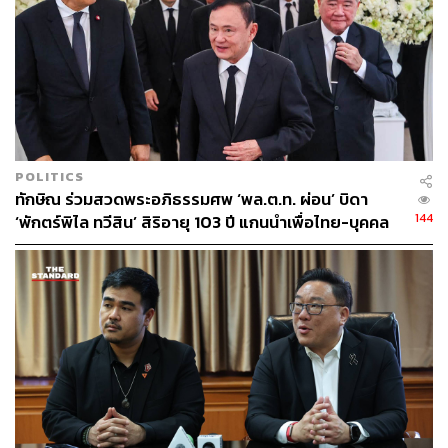
รัฐบาล
ชวน หลีกภัย
กำลังบริหารประเทศ
ในหนังสือ Thaksin: The Business of Politics in Thailand
ของ ผาสุก พงษ์ไพจิตร และ Chris Baker ปรากฏรายละเอียด
การจัดตั้ง ครม. เงา ของพรรคไทยรักไทย เมื่อช่วงเดือน
สิงหาคมปี 2542 ก่อนการเลือกตั้ง สส. ในปี 2544 ที่พรรค
ไทยรักไทยชนะถล่มทลายได้ สส. เกือบ 300 เสียง
POLITICS
ทักษิณ ร่วมสวดพระอภิธรรมศพ ‘พล.ต.ท. ผ่อน’ บิดา
ครม. เงา ของไทยรักไทยครั้งนั้น จึงไม่ใช่เพียงกลไกการ
144
‘พักตร์พิไล ทวีสิน’ สิริอายุ 103 ปี แกนนำเพื่อไทย-บุคคล
ตรวจสอบรัฐบาล แต่ได้กลายเป็นจุดกำเนิดของ ‘นโยบายเรือ
หลากวงการร่วมอาลัย
ธง’ หลายประการ ที่ต่อมาได้นำไปปฏิบัติจริงเมื่อเป็นรัฐบาล
รวมถึงยังเป็นการสร้างภาพลักษณ์ ‘ครม. ทางเลือก’ ให้
ประชาชนได้เปรียบเทียบกับรัฐบาล ชวน หลีกภัย ในขณะนั้น
ที่กำลังฟื้นความเชื่อมั่นจากสถานการณ์วิกฤตต้มยำกุ้ง
นพ. สุรพงษ์ สืบวงศ์ลี
ผู้ร่วมก่อตั้งพรรคไทยรักไทย ให้ข้อมูล
เพิ่มเติมว่า ครม. เงา ไทยรักไทย มีการประชุมกันทุกวัน
พฤหัสบดี ในการประชุมครั้งหนึ่งกลางปี 2542 เขาได้นำเสนอ