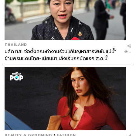
603
THAILAND
ABOUT THE AUTHOR
ปลัด ทส. จ่อตั้งคณะทำงานร่วมแก้ปัญหาสารพิษในแม่น้ำ
...
ชยพล มาลานิยม
ข้ามพรมแดนไทย-เมียนมา เล็งเริ่มถกนัดแรก ส.ค.นี้
Content Creator กองบรรณาธิการข่าวไทย
สำนักข่าว THE STANDARD
ABOUT THE PHOTOGRAPHER
ฐานิส สุดโต
บรรณาธิการภาพ ประจำสำนักข่าว THE
STANDARD
BEAUTY & GROOMING
/
FASHION