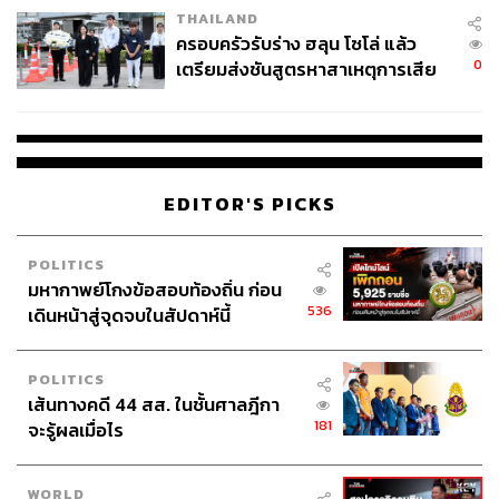
ต่อมาหลังจากมีการยุบพรรคพลังประชาชน และ สมชาย วงศ์
THAILAND
สวัสดิ์ พ้นจากตำแหน่งนายกรัฐมนตรี และอภิสิทธิ์ได้ตั้ง ครม.
ครอบครัวรับร่าง ฮลุน โซโล่ แล้ว
พบว่า มีบางรายชื่อ ใน ครม. เงา ที่ได้ดำรงตำแหน่งใน ครม.
0
เตรียมส่งชันสูตรหาสาเหตุการเสีย
จริง
ชีวิต
ครม. เงา ในยุครัฐบาลเพื่อไทย
EDITOR'S PICKS
เมื่อปี 2554 เพื่อตรวจสอบการทำงานของรัฐบาลเพื่อไทย ที่มี
POLITICS
ยิ่งลักษณ์ ชินวัตร
เป็นนายกรัฐมนตรี รายชื่อที่น่าสนใจ อาทิ
มหากาพย์โกงข้อสอบท้องถิ่น ก่อน
536
เดินหน้าสู่จุดจบในสัปดาห์นี้
อภิสิทธิ์ เป็นนายกรัฐมนตรีเงา และรัฐมนตรีว่าการกระทรวง
กลาโหมเงา,
จุติ ไกรฤกษ์
รัฐมนตรีว่าการกระทรวงการคลัง
POLITICS
เงา,
องอาจ คล้ามไพบูลย์
รัฐมนตรีว่าการกระทรวงการต่าง
เส้นทางคดี 44 สส. ในชั้นศาลฎีกา
ประเทศเงา,
สาทิตย์ วงศ์หนองเตย
รัฐมนตรีว่าการกระทรวง
181
จะรู้ผลเมื่อไร
ทรัพยากรธรรมชาติและสิ่งแวดล้อมเงา,
อภิรักษ์ โกษะโยธิน
รัฐมนตรีว่าการกระทรวงพาณิชย์เงา และ
สุเทพ เทือก
สุบรรณ
ยังเป็นรัฐมนตรีว่าการกระทรวงมหาดไทยเงา เช่น
WORLD