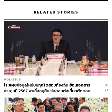
ต่อมานอกจากกลไกตรวจสอบรัฐบาลผ่านรัฐสภาแล้ว เมื่อปี
RELATED STORIES
1923 ได้มีการจัดตั้ง ครม. เงา ชุดแรกขึ้นมาอย่างเป็นทางการ
นำโดย
Ramsay MacDonald
หัวหน้าพรรคแรงงาน (Labour
Party) โดยให้ สส. ในพรรคเป็นผู้คัดเลือกบุคคลมาดำรง
ตำแหน่งรัฐมนตรีเงา ซึ่งต่อบุคคลเหล่านี้ก็ได้ก้าวขึ้นมาเป็นรัฐ
มนตรีจริงๆ ภายหลังพรรคแรงงานชนะการเลือกตั้ง
ธรรมเนียม ครม. เงา ในสหราชอาณาจักรจึงริเริ่มขึ้นนับแต่
นั้น และยังดำเนินเรื่อยมาอย่างแข็งแรงถึงปัจจุบัน
ไอเดียแรกเริ่มยุคไทยรักไทย แหล่งผลิตนโยบาย
เรือธง
POLITICS
โรมเผยข้อมูลใหม่ปมทุจริตสอบท้องถิ่น ย้อนเอกสาร
77
ประชุมปี 2567 พบชื่ออนุทิน จ่อสอบต่อเอี่ยวตัดตอน
สำหรับประเทศไทยมีบันทึกไว้ว่า แนวคิด ครม. เงา ที่นำมา
ม.บูรพา หรือไม่
ปฏิบัติจริงเป็นครั้งในการเมืองยุคใหม่ คือไม่นานหลังการก่อ
ตั้งพรรค
‘ไทยรักไทย’
นำโดย
พล.ต.ท. ทักษิณ ชินวัตร
(ยศ
ขณะนั้น) ที่ดำรงตำแหน่งหัวหน้าพรรค และตรงกับช่วงที่