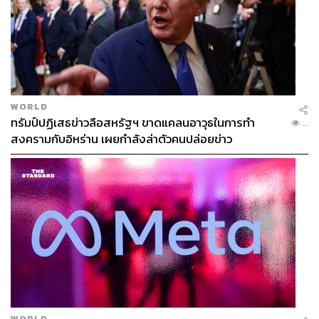
คุณภาพชีวิต และการปฏิรูปรัฐและกฎหมาย ซึ่งจะเชื่อมทุก
องคาพยพของพรรค โดยมองว่าการแบ่งรูปแบบนี้จะเป็น
ประโยชน์กว่าการแยกเป็นรายกระทรวงแบบตายตัว
“ครม. เงา ของเราจะมีการประชุมเป็นรายสัปดาห์ และอยาก
ให้ประชาชนรู้สึกว่า ประเทศไทยดีกว่านี้ได้ ไม่อยากให้คน
หมดความคาดหวังกับการเมืองและเศรษฐกิจไทย อยากเสนอ
WORLD
ว่าหากเราเป็นรัฐบาล เราจะนำเสนอสิ่งที่ดีกว่าสำหรับ
ทรัมป์ปฏิเสธข่าวลือสหรัฐฯ ขาดแคลนอาวุธในการทำ
...
ประเทศไทยอย่างไรในรายสัปดาห์” วีระยุทธกล่าว
สงครามกับอิหร่าน เผยกำลังล่าตัวคนปล่อยข่าว
กล่าวคือ ครม. เงาสีส้ม อาจไม่ได้เป็นรูปแบบเดียวกันกับ ครม.
จริง ที่มีฝ่ายค้านประกบรัฐมนตรีแบบตัวต่อตัว แต่จะเป็นการ
จัดตั้งรัฐบาลแบบพรรคประชาชนมาคู่ขนาน ตามแนวคิดที่
เคยนำเสนอไว้ในช่วงหาเสียง จึงอาจมีความเป็น ‘รัฐบาลทาง
เลือก’ ให้ประชาชนเห็นว่ามีวิธีจัดการบริหารแบบอื่นที่ดีกว่า
หรือไม่ มากกว่ามุ่งการตรวจสอบหรือจับผิดรัฐมนตรี
กระทรวงต่างๆ อย่างลงลึก
ทำให้อดลุ้นไม่ได้ว่า หากพรรคประชาชนจะเดินหน้าต่อด้วย
WORLD