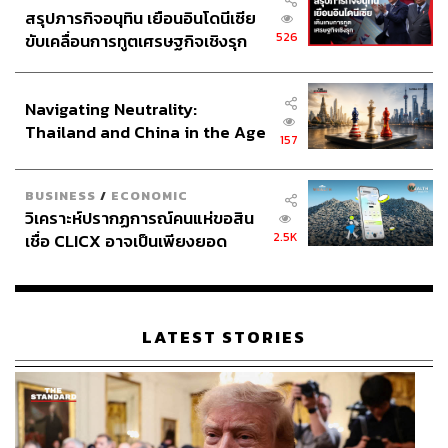
เดิม
สรุปภารกิจอนุทิน เยือนอินโดนีเซีย
526
ขับเคลื่อนการทูตเศรษฐกิจเชิงรุก
ประกาศหุ้นส่วนยุทธศาสตร์ไทย –
อินโดนีเซีย
ครม. เงาสีส้ม พื้นที่ให้บรรดา ‘มืออาชีพ’
Navigating Neutrality:
Thailand and China in the Age
157
of a New Global Order
มาถึงยุคปัจจุบัน การทำหน้าที่ฝ่ายค้านของพรรคสีส้มที่ผ่าน
มา แม้จะมีแนวคิดแบ่งกลุ่ม สส. ของพรรคแยกตามประเด็นที่
BUSINESS
/
ECONOMIC
ติดตามการทำงานของรัฐบาลแต่ละด้าน แต่ก็ไม่เคยมีการใช้
วิเคราะห์ปรากฏการณ์คนแห่ขอสิน
คำว่า ‘ครม. เงา’ อย่างเป็นทางการ จนกระทั่งล่าสุดในการ
2.5K
เชื่อ CLICX อาจเป็นเพียงยอด
ประชุมใหญ่สามัญประจำปีของพรรค เมื่อ 26 เมษายน จึงมี
ภูเขาน้ำแข็ง ของปัญหาหนี้ครัว
การจับตากันว่า การจัดตั้ง ครม. เงาสีส้ม จะเกิดขึ้นจริงหรือ
เรือนไทยที่ถูกซุกไว้
ไม่ ซึ่งจะมีการแถลงข่าวอย่างลงรายละเอียดภายในช่วง
สัปดาห์นี้
LATEST STORIES
อ้างอิงจากคำอธิบายของ
วีระยุทธ กาญจน์ชูฉัตร
สส. แบบ
บัญชีรายชื่อ รองหัวหน้าพรรคประชาชน ระบุว่า จะแบ่งการ
ทำงานออกเป็น 4 ด้าน คือ ด้านความมั่นคง, เศรษฐกิจ,