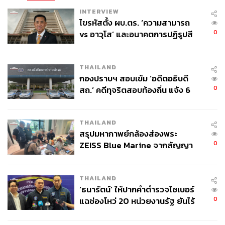
INTERVIEW
ไขรหัสตั้ง ผบ.ตร. ‘ความสามารถ
ครม. เงา ในยุครัฐบาลพลังประชาชน
0
vs อาวุโส’ และอนาคตการปฏิรูปสี
กากี กับ พล.ต.อ. เอก อังสนานนท์
ช่วงปี 2551 ระยะนี้มีนายกรัฐมนตรีดำรงตำแหน่ง 2 คน คือ
THAILAND
สมัคร สุนทรเวช
และ
สมชาย วงศ์สวัสดิ์
รายชื่อที่น่าสนใจ
กองปราบฯ สอบเข้ม ‘อดีตอธิบดี
อาทิ
0
สถ.’ คดีทุจริตสอบท้องถิ่น แจ้ง 6
ข้อหาหนัก จ่อชง ป.ป.ช. 12 ส.ค. นี้
อภิสิทธิ์ เป็นนายกรัฐมนตรีเงา และรัฐมนตรีว่าการกระทรวง
ศึกษาธิการเงา,
ชำนิ ศักดิเศรษฐ์ สุทัศน์ เงินหมื่น อลงกรณ์
THAILAND
พลบุตร กษิต ภิรมย์
เป็นรองนายกรัฐมนตรีเงา,
นิพิฏฐ์ อินทร
สรุปมหากาพย์กล้องส่องพระ
สมบัติ
และ
องอาจ คล้ามไพบูลย์
เป็นรัฐมนตรีประจำสำนัก
0
ZEISS Blue Marine จากสัญญา
นายกรัฐมนตรีเงา,
สุเทพ เทือกสุบรรณ
เป็นรัฐมนตรีว่าการ
ผลิต 8.3 ล้าน สู่ข้อพิพาท ‘มา
กระทรวงมหาดไทยเงา,
กรณ์ จาติกวณิช
รัฐมนตรีว่าการ
เวลล์ฯ’ ฟ้อง ‘โทน บางแค’ ผิดนัด
THAILAND
กระทรวงการคลังเงา,
พีระพันธุ์ สาลีรัฐวิภาค
รัฐมนตรีว่าการ
จ่ายหนี้-แอบระบุแบรนด์
‘ธนารัตน์’ ให้ปากคำตำรวจไซเบอร์
กระทรวงยุติธรรมเงา และ
จุรินทร์ ลักษณวิศิษฏ์
รัฐมนตรี
0
แฉช่องโหว่ 20 หน่วยงานรัฐ ยันไร้
ว่าการกระทรวงพลังงานเงา เป็นต้น
นัยทางการเมือง