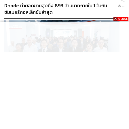
Rhode ทำยอดขายสูงถึง 893 ล้านบาทภายใน 1 วันกับ
...
ซัมเมอร์คอลเล็กชันล่าสุด
SCIENCE
/
TECH
/
THAILAND
KMITL ชู ‘Farming the Future 2026’ พลิกครัวโลก สู่
...
เกษตร-อาหารยั่งยืนด้วย One Health