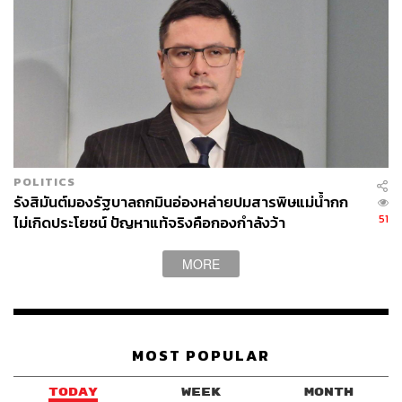
อย่างไรก็ตาม หลังพรรคไทยรักไทยชนะการเลือกตั้งในปี
2544 มีราว 11 คนในรายชื่อทั้งหมดเท่านั้นที่ได้ดำรง
ตำแหน่งรัฐมนตรีใน ครม. จริง แต่นอกจากนี้ก็มีบางคนที่ทำ
หน้าที่ต่อในฐานะ สส. หรือที่ปรึกษา และอีกหลายคนที่ยัง
สังกัดพรรคเพื่อไทยในปัจจุบัน
ครม. เงา ‘สีฟ้า’ ประกบติดรัฐบาล ‘สีแดง’
POLITICS
รังสิมันต์มองรัฐบาลถกมินอ่องหล่ายปมสารพิษแม่น้ำกก
51
ไม่เกิดประโยชน์ ปัญหาแท้จริงคือกองกำลังว้า
แม้แนวคิดจะย้อนไปไกลถึงยุคก่อตั้งพรรคไทยรักไทยก็ตาม
แต่เนื่องจากขณะนั้นพรรคไทยรักไทยยังไม่มี สส. ในสภาฯ จึง
MORE
มีการนับว่า ครม. เงา อย่างเป็นทางการเริ่มขึ้นในยุคพรรค
ประชาธิปัตย์ ซึ่งเป็นพรรคฝ่ายค้านในสภาผู้แทนราษฎร
โดยมีการจัดตั้ง ครม. เงา ขึ้น 2 ครั้ง ล้วนแต่นำโดย
อภิสิทธิ์
เวชชาชีวะ
หัวหน้าพรรคประชาธิปัตย์ ในฐานะผู้นำฝ่ายค้าน
MOST POPULAR
ในสภาผู้แทนราษฎร ประกอบด้วย
TODAY
WEEK
MONTH