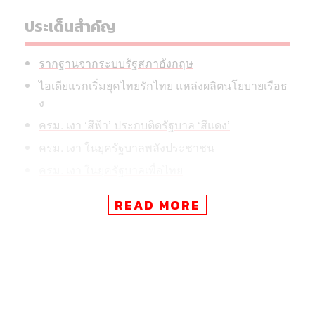
ประเด็นสำคัญ
รากฐานจากระบบรัฐสภาอังกฤษ
ไอเดียแรกเริ่มยุคไทยรักไทย แหล่งผลิตนโยบายเรือธ
ง
ครม. เงา ‘สีฟ้า’ ประกบติดรัฐบาล ‘สีแดง’
ครม. เงา ในยุครัฐบาลพลังประชาชน
ครม. เงา ในยุครัฐบาลเพื่อไทย
ครม. เงาสีส้ม พื้นที่ให้บรรดา ‘มืออาชีพ’
READ MORE
แม้จะมีบันทึกในหน้าประวัติศาสตร์การเมืองไทยว่าจะเป็น
ครม. เงา ครั้งที่ 3 หลังจาก 2 ครั้งแรก พรรค
‘ประชาธิปัตย์’
ได้นำร่องมา 2 ครั้ง เมื่อทศวรรษก่อนหน้า แต่เมื่อมองย้อนให้
ลึกลงไป จะพบว่าแนวคิดนี้ปรากฏในไทยมาก่อนหน้านั้นอีก
กล่าวคือตั้งแต่ยุคพรรค
‘ไทยรักไทย’
กำลังก่อตัว เมื่อปี 2542