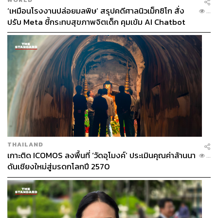
แนวคิดนี้ แล้วบุคคลใดที่จะได้รับเลือกมาเป็น ครม. เงา ดัง
‘เหมือนโรงงานปล่อยมลพิษ’ สรุปคดีศาลนิวเม็กซิโก สั่ง
...
กล่าว ตลอดจนรายชื่อของ The Professionals ซึ่งเคยเปิดตัว
ปรับ Meta ชี้กระทบสุขภาพจิตเด็ก คุมเข้ม AI Chatbot
มาอย่างยิ่งใหญ่นั้น จะเข้ามีส่วนร่วมในกระบวนการนี้ด้วย
หรือไม่
มองในภาพรวมแล้ว กลไก ครม. เงาของพรรคประชาชนก็
อาจมีข้อดี เพื่อให้ สส. หรือบุคลากรของพรรคซึ่งเคยถูก
วางตัวให้เป็น ‘ทีมบริหารรัฐบาลประชาชน’ เข้ามามีที่ทาง
และบทบาทมากขึ้น แทนที่จะต้องไปทำงานด้านการตรวจ
สอบหรืออภิปรายที่อาจจะไม่ได้ถนัดนักด้วย
TAGS:
สุรพงษ์ สืบวงศ์ลี
พรรคไทยรักไทย
ชวน หลีกภัย
ณัฐพงษ์ เรืองปัญญาวุฒิ
อภิสิทธิ์ เวชชาชีวะ
THAILAND
United Kingdom
ยิ่งลักษณ์ ชินวัตร
พรรคประชาชน
เกาะติด ICOMOS ลงพื้นที่ ‘วัดอุโมงค์’ ประเมินคุณค่าล้านนา
...
ทักษิณ ชินวัตร
ครม. เงา
วิกฤตต้มยำกุ้ง
ดันเชียงใหม่สู่มรดกโลกปี 2570
พรรคเพื่อไทย
พรรคประชาธิปัตย์
การเมืองไทย