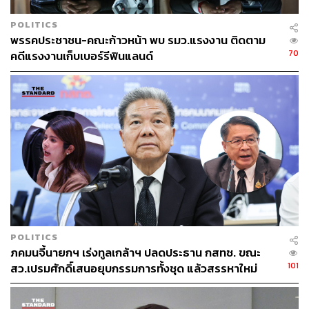
แนวคิด ‘หลักประกันสุขภาพถ้วนหน้า’ และได้นัดหมาย
นพ.
สงวน นิตยารัมภ์พงศ์
มานำเสนอรายละเอียดต่อที่ประชุม
POLITICS
ก่อนที่จะต่อยอดเป็นนโยบาย ‘30 บาท รักษาทุกโรค’ ใน
พรรคประชาชน-คณะก้าวหน้า พบ รมว.แรงงาน ติดตาม
รัฐบาลไทยรักไทย
70
คดีแรงงานเก็บเบอร์รีฟินแลนด์
สำหรับรายชื่อของ ครม. เงา ไทยรักไทย เป็นการรวมนัก
วิชาการ นักธุรกิจ แพทย์ เทคโนแครต ภาคประชาสังคม และ
ผู้เชี่ยวชาญจากแวดวงต่างๆ ไม่ใช่เพียงนักการเมือง มาตั้งเป็น
คณะทำงานร่วมกัน อาทิ
ทักษิณ ชินวัตร
และ
กิตติ ลิ่มสกุล
ดูแลกระทรวงการคลังเงา,
สมคิด จาตุศรีพิทักษ์
ดูแลกระทรวงพาณิชย์เงา,
พันศักดิ์ วิญญ
รัตน์
และ
สุรนันทน์ เวชชาชีวะ
ดูแลกระทรวงอุตสาหกรรม
เงา,
สุธรรม แสงประทุม
และ
สุนี ไชยรส
ดูแลกระทรวง
แรงงานเงา,
พงศ์เทพ เทพกาญจนา
ดูแลสำนักนายกรัฐมนตรี
POLITICS
เงา,
คณิต ณ นคร
และ
ชูศักดิ์ ศิรินิล
ดูแลกระทรวงยุติธรรม
ภคมนจี้นายกฯ เร่งทูลเกล้าฯ ปลดประธาน กสทช. ขณะ
เงา,
นพ. ปุระชัย เปี่ยมสมบูรณ์
ดูแลกระทรวงสาธารณสุขเงา
101
สว.เปรมศักดิ์เสนอยุบกรรมการทั้งชุด แล้วสรรหาใหม่
เป็นต้น