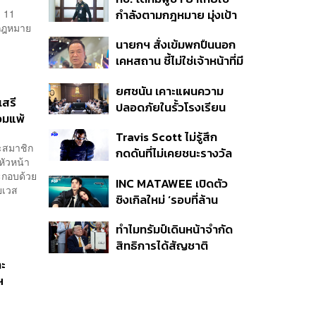
ครั้ง ตลอด 10 ปีที่ผ่านมา
ม 11
กำลังตามกฎหมาย มุ่งเป้า
ลกฎหมาย
หมายทางทหาร ชี้ความเสีย
นายกฯ สั่งเข้มพกปืนนอก
หายไทยไม่อาจลบด้วย
เคหสถาน ชี้ไม่ใช่เจ้าหน้าที่มี
ข้อมูลบิดเบือน
โทษอุกฉกรรจ์ ปืนถูกขโมย
ยศชนัน เคาะแผนความ
ก่อเหตุ เจ้าของร่วมรับผิด
เสรี
ปลอดภัยในรั้วโรงเรียน
อมแพ้
90 วัน ส่งนักสุขภาพจิต
Travis Scott ไม่รู้สึก
ดูแล-คุมเข้มคัดกรองสิ่ง
ละสมาชิก
กดดันที่ไม่เคยชนะรางวัล
ผิดกฎหมาย
หัวหน้า
แกรมมี่ แม้มีชื่อเข้าชิงมา
ะกอบด้วย
INC MATAWEE เปิดตัว
แล้ว 10 ครั้ง
ยเวส
ซิงเกิลใหม่ ‘รอบที่ล้าน
(Loop)’ ที่ได้ เน PERSES
ทำไมทรัมป์เดินหน้าจำกัด
มาแสดงในมิวสิกวิดีโอ
สิทธิการได้สัญชาติ
อเมริกันโดยกำเนิดอีกครั้ง
ละ
แม้ศาลสูงสุดเคยตัดสิน
ฯ
คัดค้าน