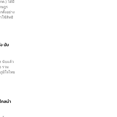
ต.) ได้มี
ราษฎร
ตั้งอย่าง
าใช้สิทธิ
ง นับ
ง นับแล้ว
อ รวม
ภูมิใจไทย
วไกลนำ