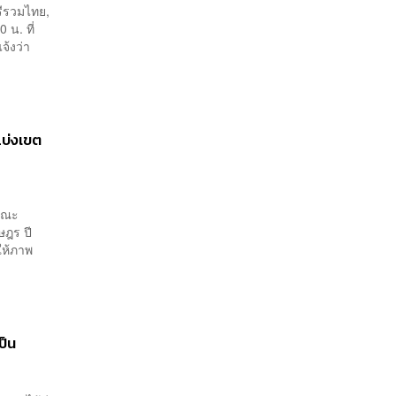
รีรวมไทย,
 น. ที่
จ้งว่า
แบ่งเขต
นคณะ
ษฎร ปี
ให้ภาพ
ป็น