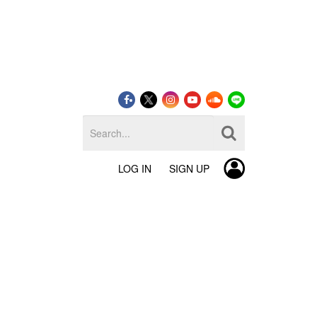
LOG IN
SIGN UP