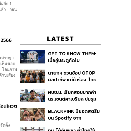
่มอีก 1
แล้ว ก่อน
LATEST
ม 2566
GET TO KNOW THEM:
บ เศรษฐา
เนื้อคู่ประตูถัดไป
งเห็นชอบ
ียง โดยภาพ
นายกฯ ชวนช้อป OTOP
รับเสียง
ศิลปาชีพ แม่ค้าร้อง ‘ไทย
ช่วยไทย พลัส’ สุดยอด
ผบช.น. เรียกสอบปากคำ
ถามมีต่อไหม นายกฯ ตอบ
นร.เซนต์คาเบรียล ปมรุม
‘เดี๋ยวจะพยายาม’
ทำร้ายเพื่อน-ใช้ปืนขู่ สั่ง
ยก่อนโหวต
BLACKPINK มียอดสตรีม
ดำเนินคดีแล้ว
บน Spotify จาก
ประเทศไทยสูงถึง 536 ล้าน
ัดตั้ง
ทบ. โต้กัมพูชา ย้ำไทยใช้
2