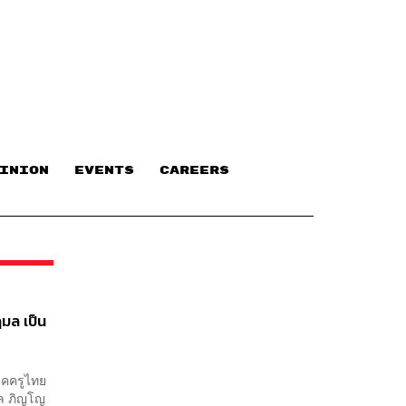
INION
EVENTS
CAREERS
มล เป็น
รรคครูไทย
มล ภิญโญ