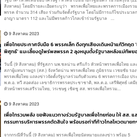
สิงหาคม) โดยมีรายละเอียดระบุว่า พรรคเพื่อไทยและพรรคการเมืองรว
พรรค จำนวน 314 เสียง ร่วมกันจัดตั้งรัฐบาล โดยไม่มีการแก้ไขประมว
อาญา มาตรา 112 และไม่มีพรรคก้าวไกลเข้าร่วมรัฐบาล ...
9 สิงหาคม 2023
เพื่อไทยประกาศจับมือ 6 พรรคเล็ก ดึงทุกเสียงเดินหน้าแก้วิกฤต ‘
พิศุทธ์’ แนะเลี้ยงดูไพร่พลพรรค 2 ลุงหนุนตั้งรัฐบาลหลังแม่ทัพย
วันนี้ (9 สิงหาคม) ที่รัฐสภา นพ.ชลน่าน ศรีแก้ว หัวหน้าพรรคเพื่อไทย แ
สภาผู้แทนราษฎร (สส.) จังหวัดน่าน พรรคเพื่อไทย ภูมิธรรม เวชยชัย รอง
พรรคเพื่อไทย แถลงข่าวจัดตั้งรัฐบาลร่วมกับตัวแทน 6 พรรคการเมือง ปร
พ.ต.อ. ทวี สอดส่อง เลขาธิการพรรคประชาชาติ, พล.ต.อ. เสรีพิศุทธ์ เตมี
หัวหน้าพรรคเสรีรวมไทย, วรเชษฐ เชิดชู สส. พรรคเพื่อไทรวม...
9 สิงหาคม 2023
เพื่อไทรวมพลัง ขอฟังแนวทางร่วมรัฐบาลเพื่อไทยก่อน ให้ สส. แ
กรรมการบริหารพรรคตัดสินใจ พร้อมรอท่าทีก้าวไกลโหวตนายก
จากกรณีที่วันนี้ (9 สิงหาคม) พรรคเพื่อไทยนัดหมายแถลงข่าว พร้อม 5