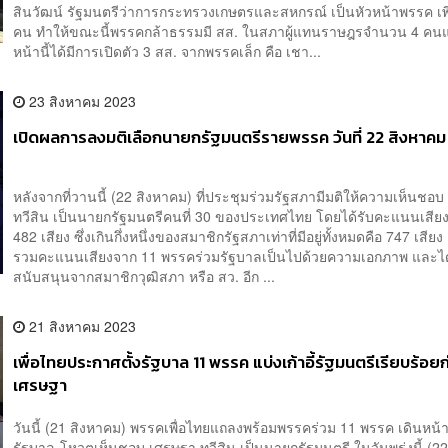
สินวัฒน์ รัฐมนตรีว่าการกระทรวงเกษตรและสหกรณ์ เป็นหัวหน้าพรรค เพิ
คน ทำให้ขณะนี้พรรคกล้าธรรมมี สส. ในสภาผู้แทนราษฎรจำนวน 4 คน
หน้านี้ได้มีการเปิดตัว 3 สส. จากพรรคเล็ก คือ เชา...
23 สิงหาคม 2023
เปิดผลการลงมติเลือกนายกรัฐมนตรีรายพรรค วันที่ 22 สิงหาค
หลังจากที่วานนี้ (22 สิงหาคม) ที่ประชุมร่วมรัฐสภามีมติให้ความเห็นชอ
ทวีสิน เป็นนายกรัฐมนตรีคนที่ 30 ของประเทศไทย โดยได้รับคะแนนเสีย
482 เสียง ซึ่งเกินกึ่งหนึ่งของสมาชิกรัฐสภาเท่าที่มีอยู่ทั้งหมดคือ 747 เส
รวมคะแนนเสียงจาก 11 พรรคร่วมรัฐบาลเป็นไปด้วยความเอกภาพ และได้
สนับสนุนจากสมาชิกวุฒิสภา หรือ สว. อีก ...
21 สิงหาคม 2023
เพื่อไทยประกาศตั้งรัฐบาล 11 พรรค แบ่งเก้าอี้รัฐมนตรีเรียบร้อ
เศรษฐา
วันนี้ (21 สิงหาคม) พรรคเพื่อไทยแถลงพร้อมพรรคร่วม 11 พรรค เดินหน้าจ
รัฐบาล-โหวตเห็นชอบ เศรษฐา ทวีสิน เป็นนายกรัฐมนตรี ในวันพรุ่งนี้ (2