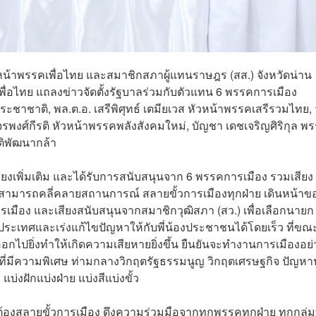
หัวหน้าพรรคเพื่อไทย และสมาชิกสภาผู้แทนราษฎร (สส.) จังหวัดน่าน
ื่อไทย แถลงข่าวจัดตั้งรัฐบาลร่วมกับตัวแทน 6 พรรคการเมือง
ชาชาติ, พล.ต.อ. เสรีพิศุทธ์ เตมียเวส หัวหน้าพรรคเสรีรวมไทย,
จรพงศ์กีรติ หัวหน้าพรรคพลังสังคมใหม่, บัญชา เดชเจริญศิริกุล พ
ติพัฒนากล้า
สียงเพิ่มเติม และได้รับการสนับสนุนจาก 6 พรรคการเมือง รวมเสียง
าจะสามารถคลี่คลายสถานการณ์ สลายขั้วการเมืองทุกฝ่าย เดินหน้าข
เมือง และเสียงสนับสนุนจากสมาชิกวุฒิสภา (สว.) เพื่อเลือกนายก
ประเทศและเร่งแก้ไขปัญหาให้กับพี่น้องประชาชนได้โดยเร็ว ที่ขณะ
กไปยิ่งทำให้เกิดความเสียหายยิ่งขึ้น ยืนยันจะทำงานการเมืองอย่
่มีความพิเศษ ท่ามกลางวิกฤตรัฐธรรมนูญ วิกฤตเศรษฐกิจ ปัญห
งฝักแบ่งฝ่าย แบ่งสีแบ่งขั้ว
นี้ต้องสลายขั้วการเมือง ดึงความร่วมมือจากทุกพรรคทุกฝ่าย ทุกกลุ่ม