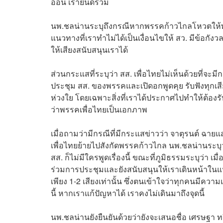
อ่อน เรายินดีร่วม
นพ.ชลน่านระบุถึงกรณีหากพรรคก้าวไกลโหวตให้พรร
แนวทางที่เราทำไม่ได้เป็นเงื่อนไขให้ สว. มีข้อกังว
ให้เสียงสนับสนุนเราได้
ส่วนกระแสที่ระบุว่า สส. เพื่อไทยไม่เห็นด้วยที่จะม
ประชุม สส. ของพรรคและเปิดอกพูดคุย รับฟังทุกเสียง
ห่วงใย โดยเฉพาะสิ่งที่เราได้ประกาศไปทำให้ต้องร
ว่าพรรคเพื่อไทยเป็นเอกภาพ
เมื่อถามว่ามีกรณีที่มีกระแสข่าวว่า จาตุรนต์ ฉา
เพื่อไทยย้ายไปสังกัดพรรคก้าวไกล นพ.ชลน่านระบุว่า
สส. ก็ไม่มีใครพูดเรื่องนี้ ขณะที่ภูมิธรรมระบุว่า เ
ร่วมการประชุมและยังสนับสนุนให้เราเดินหน้าในแนวท
เพียง 1-2 เสียงเท่านั้น ซึ่งตนเข้าใจว่าทุกคนมีคว
นี้ หากเราแก้ปัญหาได้ เราคงไม่เดินมาถึงจุดนี้
นพ.ชลน่านยังยืนยันด้วยว่ายังจะเสนอชื่อ เศรษฐา