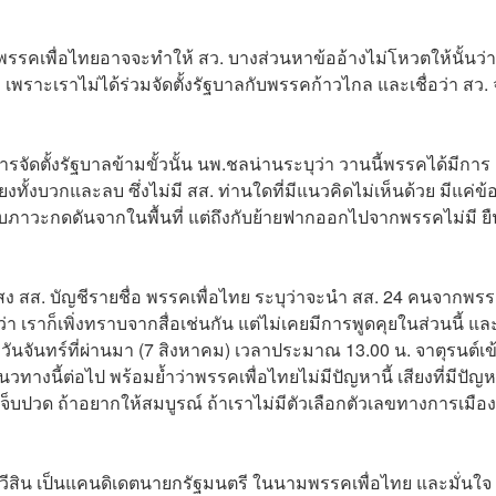
คเพื่อไทยอาจจะทำให้ สว. บางส่วนหาข้ออ้างไม่โหวตให้นั้นว่า
ล เพราะเราไม่ได้ร่วมจัดตั้งรัฐบาลกับพรรคก้าวไกล และเชื่อว่า สว.
ีการจัดตั้งรัฐบาลข้ามขั้วนั้น นพ.ชลน่านระบุว่า วานนี้พรรคได้มีการ
ทั้งบวกและลบ ซึ่งไม่มี สส. ท่านใดที่มีแนวคิดไม่เห็นด้วย มีแค่ข้
ับภาวะกดดันจากในพื้นที่ แต่ถึงกับย้ายฟากออกไปจากพรรคไม่มี ยื
ยแสง สส. บัญชีรายชื่อ พรรคเพื่อไทย ระบุว่าจะนำ สส. 24 คนจากพร
 เราก็เพิ่งทราบจากสื่อเช่นกัน แต่ไม่เคยมีการพูดคุยในส่วนนี้ แล
มื่อวันจันทร์ที่ผ่านมา (7 สิงหาคม) เวลาประมาณ 13.00 น. จาตุรนต์เข
างนี้ต่อไป พร้อมย้ำว่าพรรคเพื่อไทยไม่มีปัญหานี้ เสียงที่มีปัญห
ามเจ็บปวด ถ้าอยากให้สมบูรณ์ ถ้าเราไม่มีตัวเลือกตัวเลขทางการเมื
 ทวีสิน เป็นแคนดิเดตนายกรัฐมนตรี ในนามพรรคเพื่อไทย และมั่นใจ