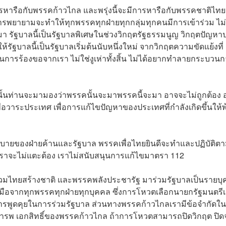
การหารือกับพรรคก้าวไกล และพรุ่งนี้จะมีการหารือกับพรรคชาติไทย
รพยายามจะทำให้ทุกพรรคทุกฝ่ายทุกกลุ่มทุกคนมีการเข้าร่วม ไม่
 รัฐบาลนี้เป็นรัฐบาลพิเศษในช่วงวิกฤตรัฐธรรมนูญ วิกฤตปัญหา
ัฐบาลนี้เป็นรัฐบาลเริ่มต้นนับหนึ่งใหม่ จากวิกฤตความขัดแย้งที่
ป็นการร้องขอจากเรา ไม่ใช่งูเห่าทั้งสิ้น ไม่ได้อยากทำลายกระบวน
ะนั้นท่านจะมามองว่าพรรคนั้นจะมาพรรคนี้จะมา อาจจะไม่ถูกต้อง 
่อวาระประเทศ เพื่อการแก้ไขปัญหาของประเทศที่กำลังเกิดขึ้นให้พ
กนโยบายของฝ่ายค้านและรัฐบาล พรรคเพื่อไทยยินดีจะทำและปฏิบัติต
ราจะไม่แตะต้อง เราไม่สนับสนุนการแก้ไขมาตรา 112
ครวมไทยสร้างชาติ และพรรคพลังประชารัฐ มาร่วมรัฐบาลเป็นรายบ
มือจากทุกพรรคทุกฝ่ายทุกบุคคล ซึ่งการโหวตเลือกนายกรัฐมนตรีเ
ีการพูดคุยในการร่วมรัฐบาล ส่วนทางพรรคก้าวไกลเรามีข้อจำกัดใ
็เคารพ เอกสิทธิ์ของพรรคก้าวไกล ถ้าการโหวตสามารถปิดวิกฤต ปิดจ