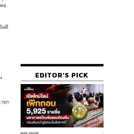
ไทย
ินดี
EDITOR'S PICK
น
นนายก