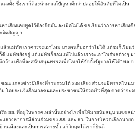
ต่งตั้ง ซึ่งเราก็ต้องนำมาแก้ปัญหาดีกว่าปล่อยให้อันดับที่ไม่เป็น
นหาเสียงเคยพูดไว้ต้องยึดมั่น ละเมิดไม่ได้ ขอเรียนว่าการหาเสียงคื
จะผิดสัญญา
แล้วแม่ทัพ เราควรจะเอาไหม บางคนก็บอกว่าไม่ได้ แต่ผมก็เรียนว่
็ดี แม่ทัพยังอยู่ แต่แม่ทัพก็ยอมแพ้ไปแล้ว เราจะเอาไพร่พลต่างๆ ม
กว้าง เพื่อที่จะสนับสนุนพรรคเพื่อไทยให้จัดตั้งรัฐบาลให้ได้” พล.ต.
 และขณะแถลงข่าวมีเสียงที่รวบรวมได้ 238 เสียง ส่วนจะมีพรรคไหนม
เพิ่มเติม โดยจะแจ้งสื่อมวลชนและประชาชนให้รวดเร็วที่สุด คาดว่าจะจ
หรือ สส. ที่อยู่ในพรรคเหล่านั้นอย่างไรเพื่อให้มาสนับสนุน นพ.ชลน
่จะแสวงหาการมีส่วนร่วมของ สส. และ สว. ในการโหวตเลือกนายก
้านเมืองและเป็นการสลายขั้ว แก้วิกฤตได้เราก็ยินดี