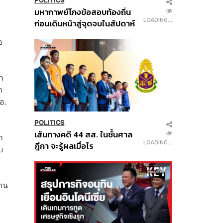
POLITICS
มหากาพย์โกงข้อสอบท้องถิ่น
LOADING...
ก่อนเดินหน้าสู่จุดจบในสัปดาห์
นี้
อ
า
า
อ.
POLITICS
เส้นทางคดี 44 สส. ในชั้นศาล
า
LOADING...
ฎีกา จะรู้ผลเมื่อไร
บ
่าน