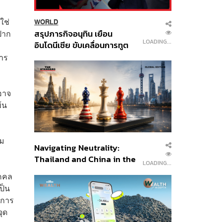
ใช่
WORLD
สรุปภารกิจอนุทิน เยือน
ปาก
LOADING...
อินโดนีเซีย ขับเคลื่อนการทูต
เศรษฐกิจเชิงรุก ประกาศหุ้น
การ
ส่วนยุทธศาสตร์ไทย –
อินโดนีเซีย
อาจ
้น
าม
Navigating Neutrality:
Thailand and China in the
LOADING...
Age of a New Global
ุคคล
Order
ป็น
นการ
ุด