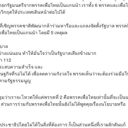
ละนายกรัฐมนตรีจากพรรคเพื่อไทยเป็นแกนนำ เราทั้ง 6 พรรคและเพื่อ
าวิกฤตให้ประเทศเดินหน้าต่อไปได้
่เชิญพรรคชาติพัฒนากล้าร่วมหารือและแถลงจัดตั้งรัฐบาล พรรคย
คเพื่อไทยเป็นแกนนำ โดยมี 5 เหตุผล
ฐบาล
ย่างแน่นอน ทำให้มั่นใจว่าเป็นรัฐบาลเสียงข้างมาก
รา 112
ประสบความสำเร็จ และ
ษฐกิจที่รอไม่ได้ เพื่อลดความกังวลใจ พรรคเห็นว่าจะต้องร่วมมือใ
 ตามรัฐธรรมนูญ
มว่าเราจะโหวตให้แค่พรรคที่ 2 คือพรรคเพื่อไทยเท่านั้นที่จะเป็
่วนการร่วมกับพรรคเพื่อไทยนั้นยังไม่ได้พูดคุยเรื่องนโยบายหรือ
ระชาธิปไตยไม่ได้ในสิ่งที่ต้องการ ก็เป็นส่วนหนึ่งที่เราผลักดันแก้