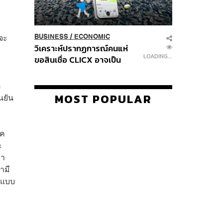
 จะ
BUSINESS
/
ECONOMIC
วิเคราะห์ปรากฏการณ์คนแห่
LOADING...
ขอสินเชื่อ CLICX อาจเป็น
เพียงยอดภูเขาน้ำแข็ง ของ
ปัญหาหนี้ครัวเรือนไทยที่ถูกซุก
อ
ไว้
MOST POPULAR
นยัน
รค
ะ
้า
ามี
องแบบ