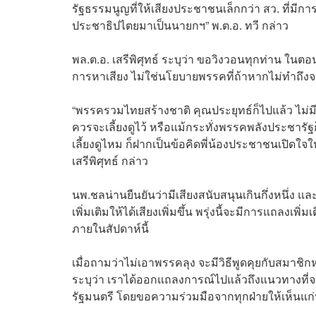
รัฐธรรมนูญที่ให้เสียงประชาชนเล็กกว่า สว. ที่มีการแ
ประชาธิปไตยมาเป็นนายกฯ” พ.ต.อ. ทวี กล่าว
พล.ต.อ. เสรีพิศุทธ์ ระบุว่า ขอวิงวอนทุกท่าน ในตอ
การหาเสียง ไม่ใช่นโยบายพรรคที่ถ้าหากไม่ทำถึง
“พรรครวมไทยสร้างชาติ คุณประยุทธ์ก็ไปแล้ว ไม่มี
ควรจะเลี้ยงดูไว้ หรือแม้กระทั่งพรรคพลังประชารัฐก
เลี้ยงดูไหม ก็ฝากเป็นข้อคิดพี่น้องประชาชนเปิดใจให้
เสรีพิศุทธ์ กล่าว
นพ.ชลน่านยืนยันว่ามีเสียงสนับสนุนเกินกึ่งหนึ่ง
เพิ่มเติมให้ได้เสียงเพิ่มขึ้น พรุ่งนี้จะมีการแถลง
ภายในสัปดาห์นี้
เมื่อถามว่าไม่เอาพรรคลุง จะมีวิธีพูดคุยกับสมาชิก
ระบุว่า เราได้ออกแถลงการณ์ไปแล้วถึงแนวทางที
รัฐมนตรี โดยขอความร่วมมือจากทุกฝ่ายให้เห็นแก่บ