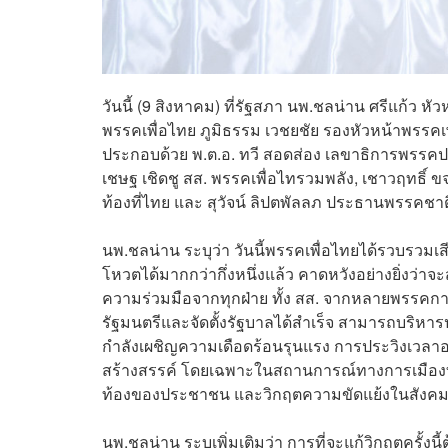
วันนี้ (9 สิงหาคม) ที่รัฐสภา นพ.ชลน่าน ศรีแก้ว 
พรรคเพื่อไทย ภูมิธรรม เวชยชัย รองหัวหน้าพรรคเพ
ประกอบด้วย พ.ต.อ. ทวี สอดส่อง เลขาธิการพรรคประ
เชษฐ เชิดชู สส. พรรคเพื่อไทรวมพลัง, เชาวฤทธิ์ ข
ท้องที่ไทย และ สุวัจน์ ลิปตพัลลภ ประธานพรรคชา
นพ.ชลน่าน ระบุว่า วันนี้พรรคเพื่อไทยได้รวบรวมเ
โหวตได้มากกว่ากึ่งหนึ่งแล้ว คาดหวังอย่างยิ่งว่
ความร่วมมือจากทุกฝ่าย ทั้ง สส. จากหลายพรรคการ
รัฐมนตรีและจัดตั้งรัฐบาลได้สำเร็จ สามารถบริหาร
กำลังเผชิญความเดือดร้อนรุนแรง การประวิงเวลาออ
สร้างสรรค์ โดยเฉพาะในสถานการณ์ทางการเมืองที
ท้องของประชาชน และวิกฤตความขัดแย้งในสังคม แบ่
นพ.ชลน่าน ระบุเพิ่มเติมว่า การที่จะแก้วิกฤตครั้ง