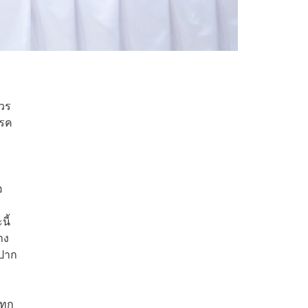
 วร
รรค
อ
นี้
าง
าปาก
ทุก