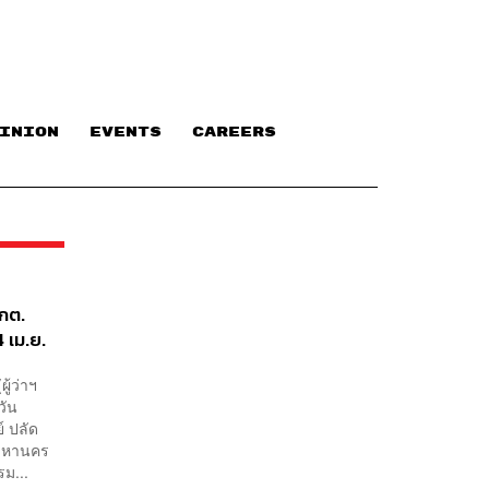
INION
EVENTS
CAREERS
กกต.
4 เม.ย.
ู้ว่าฯ
วัน
์ ปลัด
พมหานคร
ม...