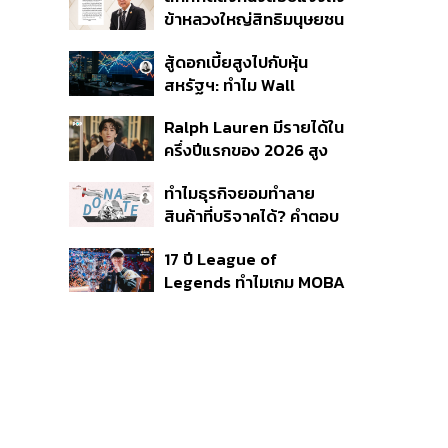
ใช้บริการ ฉี่ม่วง 32 ราย
ข้าหลวงใหญ่สิทธิมนุษยชน
จ่อปิด 5 ปี
กรณีรายงาน UN ‘คลาด
สู้ดอกเบี้ยสูงไปกับหุ้น
เคลื่อน-ไม่เป็นธรรม’
สหรัฐฯ: ทำไม Wall
Street ยังน่าลงทุนกว่าที่
Ralph Lauren มีรายได้ใน
คิด?
ครึ่งปีแรกของ 2026 สูง
ขึ้นถึง 14%
ทำไมธุรกิจยอมทำลาย
สินค้าที่บริจาคได้? คำตอบ
อาจไม่ได้อยู่ที่จริยธรรมแต่
17 ปี League of
อยู่ที่ระบบภาษี
Legends ทำไมเกม MOBA
ในตำนานถึงไม่หายไปตาม
กาลเวลา?