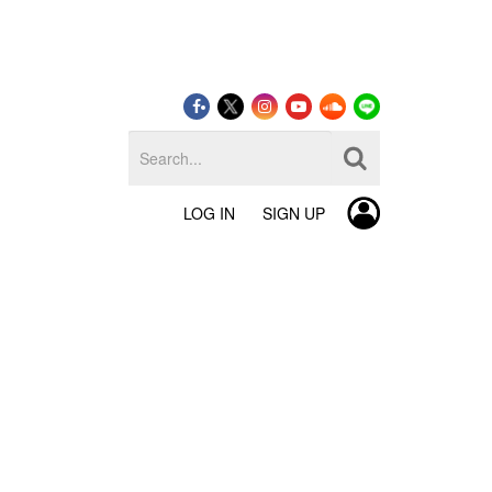
LOG IN
SIGN UP