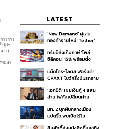
LATEST
น
‘New Demand’ ผู้เล่น
วยการการ
ทองคำรายใหม่ ‘Tether’
ผู้ว่า
ส.ก.)
ทรัมป์สั่งเก็บภาษี ‘โพลี
ซิลิคอน’ 15% พร้อมตั้ง
เทพมหา
ราคาขั้นต่ำ ตัดกำลังจีน
แม็คโคร-โลตัส ฟอร์มดี!
CPAXT โชว์ครึ่งปีแรกราย
ได้ทะลุ 2.6 แสนล้าน เร่ง
‘เอกนิติ’ เผยเงินกู้ 4 แสน
ปรับโฉมสาขาใหม่ดันพื้นที่
ล้าน โฟกัสเปลี่ยนผ่าน
เช่าโต
พลังงาน ลุ้น ‘ไทยช่วยไทย
มท. 2 บุกผับกลางเมือง
พลัส’ เฟส 2 รอประเมิน
แปดริ้ว พบเปิดไร้ใบ
ความเหมาะสม
อนุญาต-เด็กต่ำกว่า 20 ปี
สีหศักดิ์ส่งหนังสือชี้แจงถึง