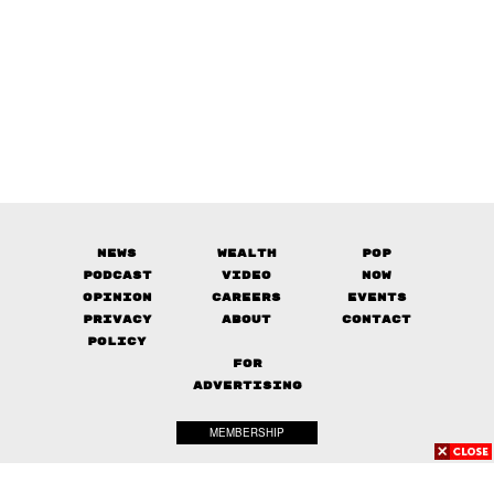
News
Wealth
Pop
Podcast
Video
Now
Opinion
Careers
Events
Privacy
About
Contact
Policy
FOR
ADVERTISING
MEMBERSHIP