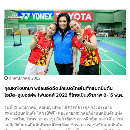
3 พฤษภาคม 2022
คุณหญิงปัทมา พร้อมอัดฉีดนักแบดไทยในศึกแบดมินตัน
โธมัส-อูเบอร์คัพ ไฟนอลส์ 2022 ที่ไทยเป็นเจ้าภาพ 8-15 พ.ค.
นี้
วันนี้ (3 พฤษภาคม) คุณหญิงปัทมา ลีสวัสดิ์ตระกูล รองประธาน
สหพันธ์แบดมินตันโลก (BWF) และนายกสมาคมกีฬาแบดมินตันแห่ง
ประเทศไทย ในพระบรมราชูปถัมภ์ เยี่ยมชมการฝึกซ้อมและให้โอวาท
แก่นักกีฬาแบดมินตันทีมชาติไทย ที่จะเข้าร่วมการแข่งขันแบดมินตัน