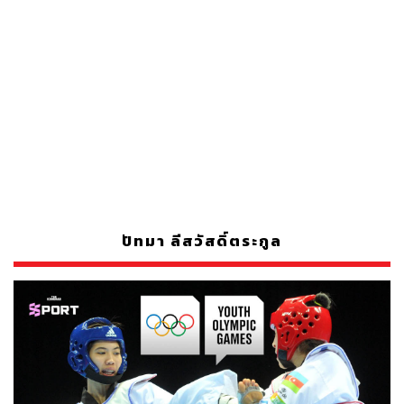
ปัทมา ลีสวัสดิ์ตระกูล