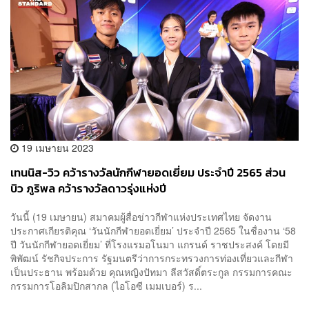
19 เมษายน 2023
เทนนิส-วิว คว้ารางวัลนักกีฬายอดเยี่ยม ประจำปี 2565 ส่วน
บิว ภูริพล คว้ารางวัลดาวรุ่งแห่งปี
วันนี้ (19 เมษายน) สมาคมผู้สื่อข่าวกีฬาแห่งประเทศไทย จัดงาน
ประกาศเกียรติคุณ ‘วันนักกีฬายอดเยี่ยม’ ประจำปี 2565 ในชื่องาน ‘58
ปี วันนักกีฬายอดเยี่ยม’ ที่โรงแรมอโนมา แกรนด์ ราชประสงค์ โดยมี
พิพัฒน์ รัชกิจประการ รัฐมนตรีว่าการกระทรวงการท่องเที่ยวและกีฬา
เป็นประธาน พร้อมด้วย คุณหญิงปัทมา ลีสวัสดิ์ตระกูล กรรมการคณะ
กรรมการโอลิมปิกสากล (ไอโอซี เมมเบอร์) ร...