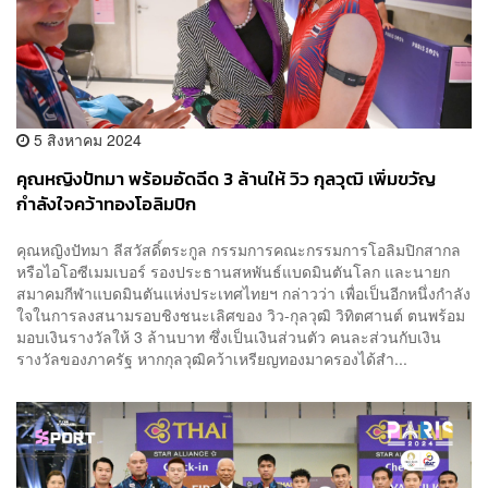
5 สิงหาคม 2024
คุณหญิงปัทมา พร้อมอัดฉีด 3 ล้านให้ วิว กุลวุฒิ เพิ่มขวัญ
กำลังใจคว้าทองโอลิมปิก
คุณหญิงปัทมา ลีสวัสดิ์ตระกูล กรรมการคณะกรรมการโอลิมปิกสากล
หรือไอโอซีเมมเบอร์ รองประธานสหพันธ์แบดมินตันโลก และนายก
สมาคมกีฬาแบดมินตันแห่งประเทศไทยฯ กล่าวว่า เพื่อเป็นอีกหนึ่งกำลัง
ใจในการลงสนามรอบชิงชนะเลิศของ วิว-กุลวุฒิ วิทิตศานต์ ตนพร้อม
มอบเงินรางวัลให้ 3 ล้านบาท ซึ่งเป็นเงินส่วนตัว คนละส่วนกับเงิน
รางวัลของภาครัฐ หากกุลวุฒิคว้าเหรียญทองมาครองได้สำ...