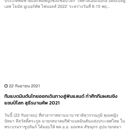
ประเภททีมชายและทีมหญิงชิงแชมป์โลก ‘โททาลเอนเนอร์ยี บีดับเบิลยู
เอฟ โธมัส-อูเบอร์คัพ ไฟนอลส์ 2022’ ระหว่างวันที่ 8-15 พฤ...
22 กันยายน 2021
ทีมแบดมินตันไทยออกเดินทางสู่ฟินแลนด์ ทำศึกทีมผสมชิง
แชมป์โลก สุธีรมานคัพ 2021
วันนี้ (22 กันยายน) ที่ท่าอากาศยานนานาชาติสุวรรณภูมิ คุณหญิง
ปัทมา ลีสวัสดิ์ตระกูล นายกสมาคมกีฬาแบดมินตันแห่งประเทศไทย ใน
พระบรมราชูปถัมภ์ ได้มอบให้ พล.อ.อ. มณฑล สัชฌุกร อุปนายกสมา