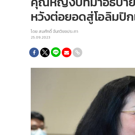
คุณหญิงปัทมาอธิบายเ
หวังต่อยอดสู่โอลิมปิ
โดย
สมศักดิ์ จันทวิชชประภา
25.09.2023