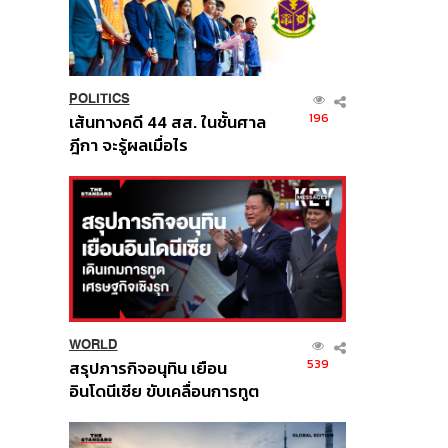
POLITICS
196
เส้นทางคดี 44 สส. ในชั้นศาล
ฎีกา จะรู้ผลเมื่อไร
WORLD
539
สรุปภารกิจอนุทิน เยือน
อินโดนีเซีย ขับเคลื่อนการทูต
เศรษฐกิจเชิงรุก ประกาศหุ้น
ส่วนยุทธศาสตร์ไทย –