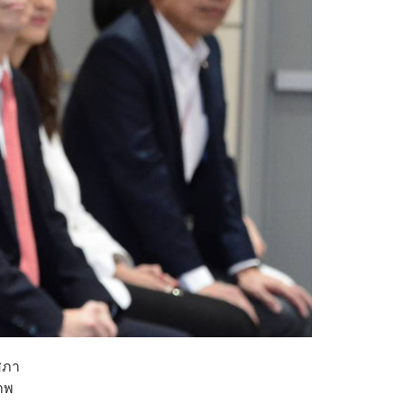
สภา
ภาพ