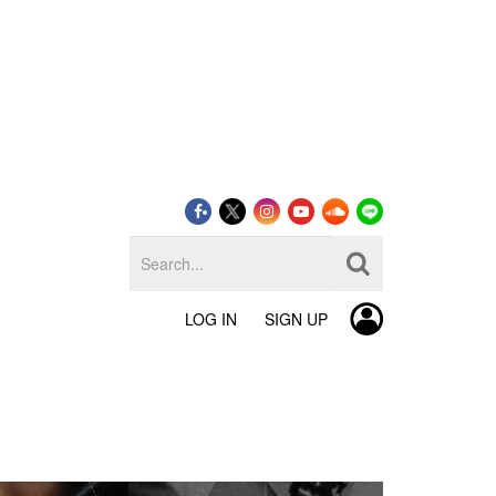
LOG IN
SIGN UP