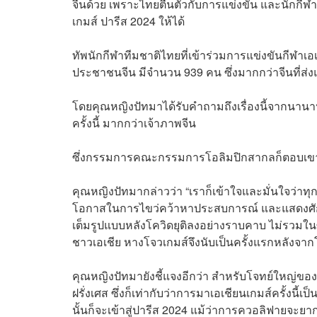
จีนด้วย เพราะไทยตื่นตัวกับการแข่งขัน และนักกีฬาม
เกมส์ ปารีส 2024 ให้ได้
ทัพนักกีฬาทีมชาติไทยที่เข้าร่วมการแข่งขันกีฬาเอเ
ประชาชนจีน มีจำนวน 939 คน ซึ่งมากกว่าจีนที่ส่ง
โดยคุณหญิงปัทมาได้รับคำถามถึงเรื่องนี้จากนานาป
ครั้งนี้ มากกว่าเจ้าภาพจีน
ซึ่งกรรมการคณะกรรมการโอลิมปิกสากลก็ตอบเขาไป
คุณหญิงปัทมากล่าวว่า “เราก็เข้าใจและมั่นใจว่าท
โอกาสในการไขว่คว้าหาประสบการณ์ และแสดงศัก
เต็มรูปแบบหลังโควิดยุติลงอย่างราบคาบ ไม่รวมในซ
ชาวเอเชีย หางโจวเกมส์จึงนับเป็นครั้งแรกหลังจ
คุณหญิงปัทมายังชี้แจงอีกว่า สำหรับโจทย์ใหญ่ของ
ฝรั่งเศส ซึ่งก็เท่ากับว่าการมาเอเชียนเกมส์ครั้งนี
นั้นก็จะเข้าสู่ปารีส 2024 แม้ว่าการควอลิฟายจะย