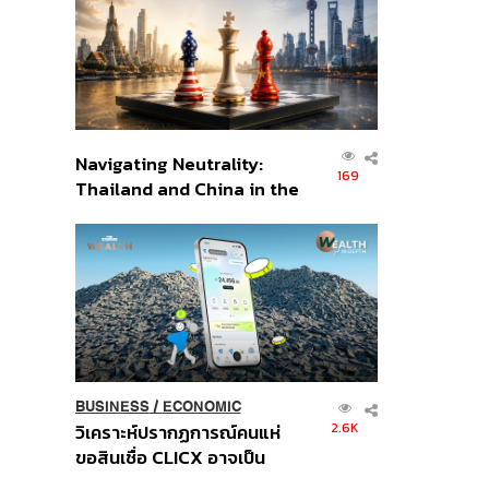
อินโดนีเซีย
Navigating Neutrality:
169
Thailand and China in the
Age of a New Global
Order
BUSINESS
/
ECONOMIC
2.6K
วิเคราะห์ปรากฏการณ์คนแห่
ขอสินเชื่อ CLICX อาจเป็น
เพียงยอดภูเขาน้ำแข็ง ของ