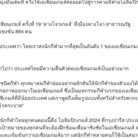
ุ่งมั่นเต็มที่ หวังใช้เอเชียนเกมส์ต่อยอดไปสู่การควอลิฟายโอลิมปิ
ชียนเกมส์ ครั้งที่ 19 ‘หางโจวเกมส์’ ที่เมืองหางโจว สาธารณรัฐ
แข่งขัน 884 คน
ระเทศว่า ไทยเราส่งนักกีฬามากที่สุดเป็นอันดับ 1 ของเอเชียนเกมส
ว่า ประเทศไทยมีความตื่นตัวต่อเอเชียนเกมส์เป็นอย่างมาก
ุกชนิดกีฬา ทุกสมาคมกีฬาย่อมอยากผลักดันให้นักกีฬาของตัวเองได้
ยภาพออกมาในเอเชียนเกมส์ ซึ่งเป็นมหกรรมกีฬาแรกของเอเชีย
ีเกมส์ที่มีน้อยประเทศ แต่เราพูดถึงเต็มรูปแบบทั้งทวีปสำหรับพวก
ากโรคระบาด”
นักกีฬาไทยทุกคนตอนนี้คือ โอลิมปิกเกมส์ 2024 ที่กรุงปารีส ประ
้เป็นเป้าหมายของทุกคนที่จะต้องฝึกซ้อมเพื่อมาชิงชัยในเอเชียนเกมส์ 
ากและเข้มข้นกว่าเอเชียนเกมส์มาก แต่นักกีฬาหลายคนก็ใช้เป็นสน