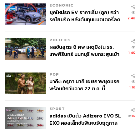
ECONOMIC
ยุคใหม่รถ EV ราคาเริ่ม (ถูก) กว่า
2.4K
รถไฮบริด หลังต้นทุนแบตเตอรี่ลด
ลง - จีนแห่บุกตลาดเกิดใหม่
POLITICS
ผลชันสูตร 8 ศพ เหตุยิงใน รร.
1.4K
เทพศิรินทร์ นนทบุรี พบกระสุนเข้า
จุดสำคัญ ‘ศีรษะ-หน้าอก’ ครูถูกยิง
4 นัด จากระยะไกล
POP
นาคี๓ ครุฑา นาคี เผยภาพชุดแรก
1.1K
พร้อมปักวันฉาย 22 ต.ค. นี้
SPORT
adidas เปิดตัว Adizero EVO SL
1K
EXO คอลเล็กชันพิเศษรับฤดูกาล
College Football