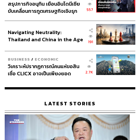
สรุปภารกิจอนุทิน เยือนอินโดนีเซีย
557
ขับเคลื่อนการทูตเศรษฐกิจเชิงรุก
ประกาศหุ้นส่วนยุทธศาสตร์ไทย –
อินโดนีเซีย
Navigating Neutrality:
Thailand and China in the Age
191
of a New Global Order
BUSINESS
/
ECONOMIC
วิเคราะห์ปรากฏการณ์คนแห่ขอสิน
2.7K
เชื่อ CLICX อาจเป็นเพียงยอด
ภูเขาน้ำแข็ง ของปัญหาหนี้ครัว
เรือนไทยที่ถูกซุกไว้
LATEST STORIES