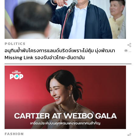
POLITICS
อนุทินย้ำพับโครงการแลนด์บริดจ์เพราะไม่คุ้ม มุ่งพัฒนา
...
Missing Link รองรับอ่าวไทย-อันดามัน
FASHION