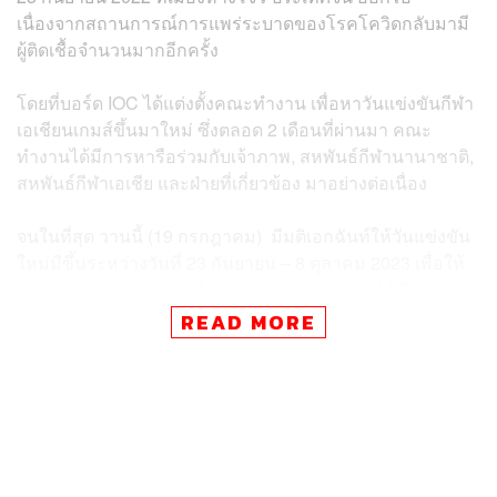
เนื่องจากสถานการณ์การแพร่ระบาดของโรคโควิดกลับมามี
ผู้ติดเชื้อจำนวนมากอีกครั้ง
โดยที่บอร์ด IOC ได้แต่งตั้งคณะทำงาน เพื่อหาวันแข่งขันกีฬา
เอเชียนเกมส์ขึ้นมาใหม่ ซึ่งตลอด 2 เดือนที่ผ่านมา คณะ
ทำงานได้มีการหารือร่วมกับเจ้าภาพ, สหพันธ์กีฬานานาชาติ,
สหพันธ์กีฬาเอเชีย และฝ่ายที่เกี่ยวข้อง มาอย่างต่อเนื่อง
จนในที่สุด วานนี้ (19 กรกฎาคม) มีมติเอกฉันท์ให้วันแข่งขัน
ใหม่มีขึ้นระหว่างวันที่ 23 กันยายน – 8 ตุลาคม 2023 เพื่อให้
ทุกฝ่ายและชาติสมาชิกที่จะเข้าร่วมการแข่งขัน ได้มีเวลา
เตรียมงานด้านต่างๆ ล่วงหน้า
READ MORE
TAGS:
เอเชียนเกมส์ 2023
Asian Games
คณะกรรมการโอลิมปิกสากล (IOC)
ปัทมา ลีสวัสดิ์ตระกูล
ทีมชาติไทย
Hangzhou 2022 Asian Games
Asian Games 2023
เอเชียนเกมส์