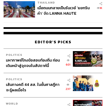
THAILAND
เมื่อถนนกลายเป็นรันเวย์ ‘แยกริน
1K
คำ’ จัด LANNA HAUTE
COUTURE กลางสายฝน
EDITOR'S PICKS
POLITICS
มหากาพย์โกงข้อสอบท้องถิ่น ก่อน
601
เดินหน้าสู่จุดจบในสัปดาห์นี้
POLITICS
เส้นทางคดี 44 สส. ในชั้นศาลฎีกา
237
จะรู้ผลเมื่อไร
WORLD