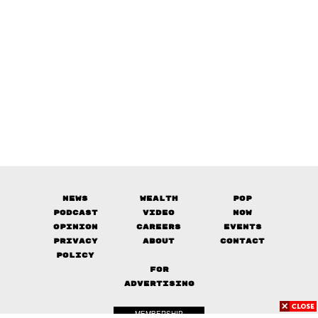
News
Wealth
Pop
Podcast
Video
Now
Opinion
Careers
Events
Privacy
About
Contact
Policy
FOR
ADVERTISING
MEMBERSHIP