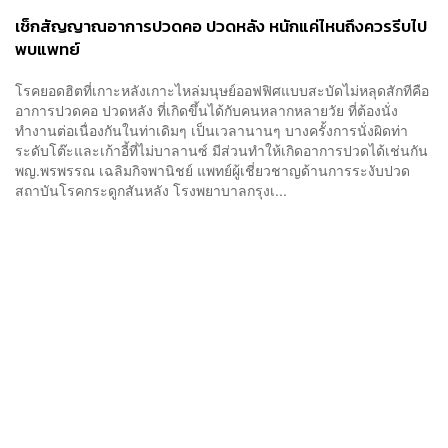
เช็กสัญญาณอาการปวดคอ ปวดหลัง หนักแค่ไหนถึงควรรีบไป
พบแพทย์
โรคยอดฮิตที่เกาะหลังเกาะไหล่มนุษย์ออฟฟิศแบบสะบัดไม่หลุดสักทีคือ
อาการปวดคอ ปวดหลัง ที่เกิดขึ้นได้กับคนหลากหลายวัย ที่ต้องนั่ง
ทำงานต่อเนื่องกันในท่าเดิมๆ เป็นเวลานานๆ บางครั้งการนั่งผิดท่า
ระดับโต๊ะและเก้าอี้ที่ไม่บาลานซ์ มีส่วนทำให้เกิดอาการปวดได้เช่นกัน
พญ.พรพรรณ เฉลิมกิจพานิชย์ แพทย์ผู้เชี่ยวชาญด้านการระงับปวด
สถาบันโรคกระดูกสันหลัง โรงพยาบาลกรุงเ...