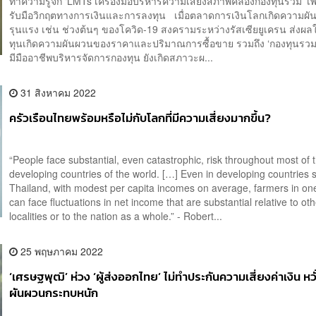
ทำความรู้จัก ‘LMTs เครื่องมือบริหารความเสี่ยงสภาพคล่องกองทุนรวม’ เพื
รับมือวิกฤตทางการเงินและการลงทุน เมื่อตลาดการเงินโลกเกิดความผั
รุนแรง เช่น ช่วงต้นๆ ของโควิด-19 สงครามระหว่างรัสเซียยูเครน ส่งผล
ทุนเกิดความผันผวนของราคาและปริมาณการซื้อขาย รวมถึง ‘กองทุนรวม’ 
มีมืออาชีพบริหารจัดการกองทุน ยังเกิดสภาวะผ...
31 สิงหาคม 2022
ครัวเรือนไทยพร้อมหรือไม่กับโลกที่มีความเสี่ยงมากขึ้น?
“People face substantial, even catastrophic, risk throughout most of 
developing countries of the world. […] Even in developing countries 
Thailand, with modest per capita incomes on average, farmers in one
can face fluctuations in net income that are substantial relative to ot
localities or to the nation as a whole.” - Robert...
25 พฤษภาคม 2022
‘เศรษฐพุฒิ’ ห่วง ‘ผู้ส่งออกไทย’ ไม่ทำประกันความเสี่ยงค่าเงิน หว
ผันผวนกระทบหนัก