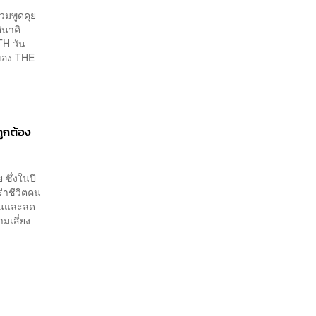
วมพูดคุย
ินาคิ
TH วัน
 ของ THE
ูกต้อง
ซึ่งในปี
่าชีวิตคน
กันและลด
มเสี่ยง