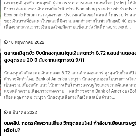
เศรษฐพุฒิ สุทธิวาทนฤพุฒิ ผู้ว่าการธนาคารแห่งประเทศไทย (ธปท.) ให้ส
ถึงการอ่อนค่าของเงินบาทกับสำนักข่าว Bloomberg ระหว่างเข้าร่วมประ
Economic Forum ณ กรุงดาวอส ประเทศสวิสเซอร์แลนด์ โดยระบุว่า ส
ของเงินบาทที่อ่อนค่าในขณะนี้มีความแตกต่างจากในช่วงวิกฤตปี 40 อย่างส
เนื่องจากสถานะการเงินของไทยมีความแข็งแกร่ง มีหนี้ต่างประเทศต่...
18 พฤษภาคม 2022
ตลาดหมีสุดขั้ว บีบนักลงทุนแห่ตุนเงินสดกว่า 8.72 แสนล้านดอลล
สูงสุดรอบ 20 ปี นับจากเหตุการณ์ 9/11
นักลงทุนกำลังสะสมเงินสดแตะ 8.72 แสนล้านดอลลาร์ สูงสุดนับตั้งแต่ปี
สำรวจจัดทำโดย Bank of America ระบุว่า นักลงทุนมองนโยบายการเงิ
เป็นความเสี่ยงหลัก แนวโน้มการเติบโตทางเศรษฐกิจและจะกดดันตลาดทุ
แซงหน้าความเสี่ยงภาวะสงคราม ผลสำรวจจาก Bank of America (Bof
เดือนพฤษภาคม ระบุว่า นักลงทุนเลือกจะถือเงินสดเป็นจำนว...
8 มีนาคม 2022
ชมคลิป: ถอดรหัสความเสี่ยง วิกฤตรอบใหม่ กำลังมาเยือนเศรษฐ
หรือไม่?