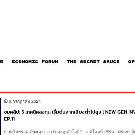
E
ECONOMIC FORUM
THE SECRET SAUCE​
OP
6 กรกฎาคม 2024
ชมคลิป: 5 เทคนิคลงทุน เริ่มต้นจากเสี่ยงต่ำไปสูง l NEW GEN 
EP.11
ถ้ายังไม่พร้อมเสี่ยง(สูง) จะเริ่มลงทุนยังไงดี? เอพิโสดนี้ เฟิร์น - ศิรัถยา อ