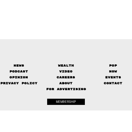
News
Wealth
Pop
Podcast
Video
Now
Opinion
Careers
Events
Privacy Policy
About
Contact
FOR ADVERTISING
MEMBERSHIP