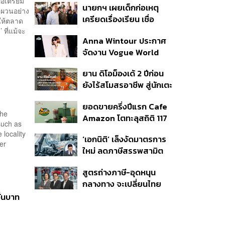
่อเตรียม
นายกฯ เผยเด็กก่อเหตุ
นผวนอย่าง
เครียดเรื่องเรียน เชื่อ
ให้ตลาด
เตรียมการเป็นขั้นตอน ชี้มี
ที่แม้จะ
Anna Wintour ประกาศ
กระสุนอีกกว่า 30 นัด หาก
จัดงาน Vogue World
ไม่จบชีวิตตัวเองอาจสูญ
2027 ที่ซานฟรานซิสโก
เสียเพิ่ม
ยาน ดิโอม็องเด้ 2 ปีก่อน
ยังไร้สโมสรอาชีพ สู่นักเตะ
ค่าตัว 125 ล้านยูโร กับคำ
ยอดขายครึ่งปีแรก Cafe
สัญญาถึงน้องสาวผู้ล่วง
the
Amazon โตทะลุสถิติ 117
ลับ
such as
ล้านแก้ว หนุนธุรกิจไลฟ์
 locality
‘เอกนิติ’ เล็งงัดมาตรการ
สไตล์ OR โตต่อเนื่อง
her
ใหม่ ลดภาษีสรรพสามิต
หวังดึงผู้ผลิต EV มาตั้ง
สูตรถ่างภาษี-อุดหนุน
โรงงานในไทย
กลางทาง จะเปลี่ยนไทย
จาก ‘ทางผ่าน’ เป็นฮับผลิต
ั่นบาท
EV ได้จริงหรือ?