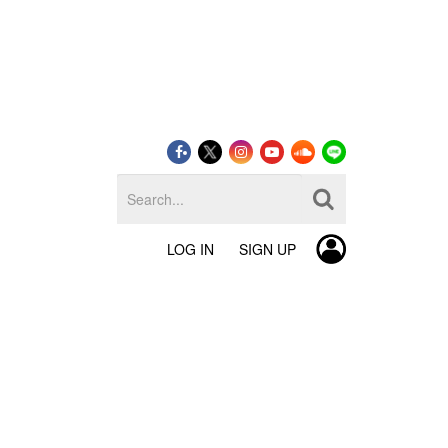
LOG IN
SIGN UP