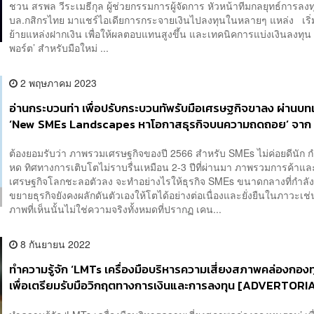
ชวน สรพล วีระเมธีกุล ผู้ช่วยกรรมการผู้จัดการ หัวหน้าทีมกลยุทธ์การลงท
บล.กสิกรไทย มาแชร์ไอเดียการกระจายเงินไปลงทุนในหลายๆ แหล่ง เริ่มต
ย้ายแหล่งฝากเงิน เพื่อให้ผลตอบแทนสูงขึ้น และเทคนิคการแบ่งเงินลงทุน ห
พอร์ต’ สำหรับมือใหม่ ...
2 พฤษภาคม 2023
อ่านกระบวนท่า เพื่อปรับกระบวนทัพรับมือเศรษฐกิจขาลง ผ่านบท
‘New SMEs Landscapes หาโอกาสธุรกิจบนความถดถอย’ จาก
SME HANDBOOK Season 6 [ADVERTORIAL]
ต้องยอมรับว่า ภาพรวมเศรษฐกิจของปี 2566 สำหรับ SMEs ไม่ค่อยดีนัก กำ
หด ทิศทางการเติบโตไม่ราบรื่นเหมือน 2-3 ปีที่ผ่านมา ภาพรวมการค้าแล
เศรษฐกิจโลกชะลอตัวลง จะทำอย่างไรให้ธุรกิจ SMEs ขนาดกลางที่กำลัง
ขยายธุรกิจยังคงผลักดันตัวเองให้โตได้อย่างต่อเนื่องและยั่งยืนในภาวะเช่
ภาพที่เห็นนั้นไม่ใช่ความจริงทั้งหมดที่ปรากฏ เคน...
8 กันยายน 2022
ทำความรู้จัก ‘LMTs เครื่องมือบริหารความเสี่ยงสภาพคล่องกอง
เพื่อเตรียมรับมือวิกฤตทางการเงินและการลงทุน [ADVERTORI