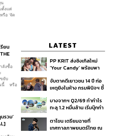
ุน
ั้งแต่
รือ ‘จัด
LATEST
เรียน
 THE
PP KRIT ส่งซิงเกิลใหม่
ลังซื้อ
‘Your Candy’ พร้อมพา
ะ
ต้าเหนิง และ ณิชา ร่วมมิว
ขยับ
จับตาคดีเยาวชน 14 ปี ก่อ
สิกวิดีโอ
นนี้ หรือ
เหตุยิงในห้าง กรมพินิจฯ ชี้
ประพฤติดี-รับการรักษาต่อ
บางจากฯ Q2/69 ทำกำไร
เนื่อง ประเมินปล่อยตัว
ทะลุ 1.2 หมื่นล้าน เริ่มบุ๊กกำ
ไร ‘SAF’ เชิงพาณิชย์ครั้ง
ทุนรวม’
ตาโขน เตรียมฉายที่
แรก หนุนรายได้ครึ่งปีทะลุ
AL]
เทศกาลภาพยนตร์ไทย ณ
3.2 แสนล้าน
ประเทศบราซิล