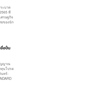
ร่ระบาด
565 ที่
งเศรษฐกิจ
ไทยของนัก
่อปั่น
 สัญญาณ
ลงทุนโปรด
ันทร์-
TANDARD