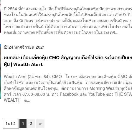
ปี 2564 ที่กำลังจะผ่านไป ถือเป็นปีที่เศรษฐกิจไทยเผชิญปัญหาจากการแพ
ของโรคโควิดจนทำให้เศรษฐกิจไทยเติบโตได้เพียงเล็กน้อย และสำหรับปี 2
จะมาถึง นักวิเคราะห์หลายฝ่ายต่างก็มีมุมมองในเชิงบวกต่อการฟื้นตัวขอ
ไทยว่าจะสามารถฟื้นตัวได้ดีจากการเดินทางเข้ามาท่องเที่ยวในประเทศ
ท่องเที่ยวต่างชาติ พร้อมทั้งการฟื้นตัวการบริโภคภายในประเทศ...
24 พฤศจิกายน 2021
ชมคลิป: เตือนเลี่ยงหุ้น CMO สัญญาณเก็งกำไรชัด ระวังตกเป็นเหยื
หุ้น | Wealth Alert
Wealth Alert (24 พ.ย. 64): CMO โบรกฯ เตือนรายย่อยเลี่ยงหุ้น CMO
เก็งกำไรชัด แนะระวังตกเป็นเหยื่อก๊วนปั่นหุ้น การลงทุนมีความเสี่ยง ผู้
ศึกษาข้อมูลก่อนตัดสินใจลงทุน ติดตามรายการ Morning Wealth ทุกวันจ
ศุกร์ เวลา 07.00-08.00 น. ทาง Facebook และ YouTube ของ THE S
WEALTH &...
1 of 2
1
2
»