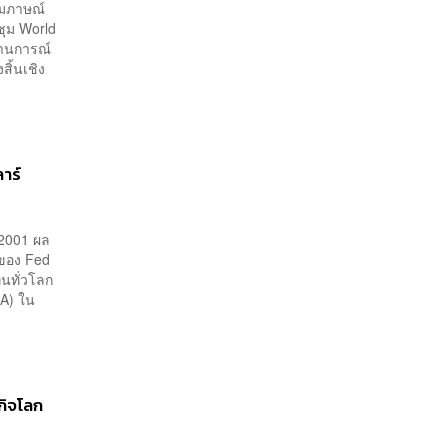
ัมภาษณ์
ชุม World
ถานการณ์
ิ้นเชิง
าร์
 2001 ผล
นของ Fed
นทั่วโลก
A) ใน
กิจโลก