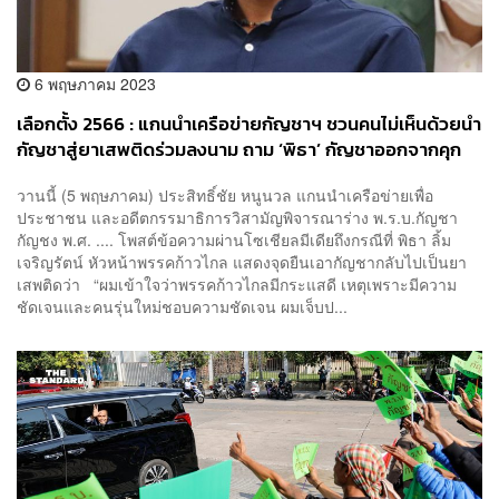
6 พฤษภาคม 2023
เลือกตั้ง 2566 : แกนนำเครือข่ายกัญชาฯ ชวนคนไม่เห็นด้วยนำ
กัญชาสู่ยาเสพติดร่วมลงนาม ถาม ‘พิธา’ กัญชาออกจากคุก
แล้วทำไมต้องขังคุกต่อ
วานนี้ (5 พฤษภาคม) ประสิทธิ์ชัย หนูนวล แกนนำเครือข่ายเพื่อ
ประชาชน และอดีตกรรมาธิการวิสามัญพิจารณาร่าง พ.ร.บ.กัญชา
กัญชง พ.ศ. .... โพสต์ข้อความผ่านโซเชียลมีเดียถึงกรณีที่ พิธา ลิ้ม
เจริญรัตน์ หัวหน้าพรรคก้าวไกล แสดงจุดยืนเอากัญชากลับไปเป็นยา
เสพติดว่า “ผมเข้าใจว่าพรรคก้าวไกลมีกระแสดี เหตุเพราะมีความ
ชัดเจนและคนรุ่นใหม่ชอบความชัดเจน ผมเจ็บป...