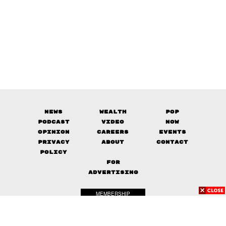
News
Wealth
Pop
Podcast
Video
Now
Opinion
Careers
Events
Privacy
About
Contact
Policy
FOR
ADVERTISING
MEMBERSHIP