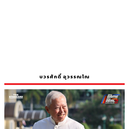
บวรศักดิ์ อุวรรณโณ