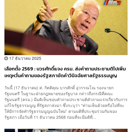
17 ธันวาคม 2025
เลือกตั้ง 2569 : บวรศักดิ์แจง ครม. ส่งคำถามประชามติไปเพิ่ม
เหตุหวั่นคำถามของรัฐสภาขัดคำวินิจฉัยศาลรัฐธรรมนูญ
เสี่ยงถูกตีตก
วันนี้ (17 ธันวาคม) ศ. กิตติคุณ บวรศักดิ์ อุวรรณโณ รองนายก
รัฐมนตรี ในฐานะฝ่ายกฎหมายของรัฐบาล กล่าวถึงกรณีที่คณะ
รัฐมนตรี (ครม.) มีมติเห็นชอบคำถามประชามติคำถามแรกเกี่ยวกับการ
แก้ไขรัฐธรรมนูญ ที่รัฐสภาส่งมา ซึ่งระบุว่า “ท่านเห็นด้วยหรือไม่ที่จะ
ให้มีการจัดทำรัฐธรรมนูญฉบับใหม่” ตามมติที่ประชุมร่วมกันของ
รัฐสภา เมื่อวันที่ 11 ธันวาคม 2568 ก่อนที่จะมีมติที่...