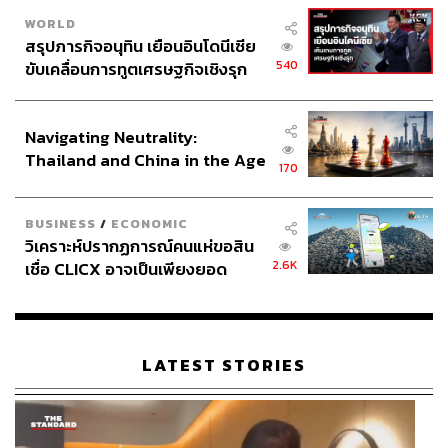
WORLD
สรุปภารกิจอนุทิน เยือนอินโดนีเซีย
540
ขับเคลื่อนการทูตเศรษฐกิจเชิงรุก
ประกาศหุ้นส่วนยุทธศาสตร์ไทย –
อินโดนีเซีย
Navigating Neutrality:
Thailand and China in the Age
170
of a New Global Order
BUSINESS
/
ECONOMIC
วิเคราะห์ปรากฏการณ์คนแห่ขอสิน
2.6K
เชื่อ CLICX อาจเป็นเพียงยอด
ภูเขาน้ำแข็ง ของปัญหาหนี้ครัว
เรือนไทยที่ถูกซุกไว้
LATEST STORIES