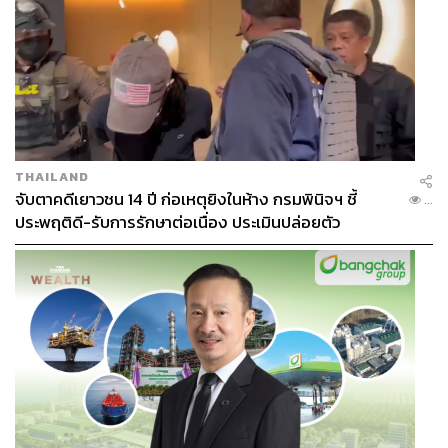
THAILAND
จับตาคดีเยาวชน 14 ปี ก่อเหตุยิงในห้าง กรมพินิจฯ ชี้
...
ประพฤติดี-รับการรักษาต่อเนื่อง ประเมินปล่อยตัว