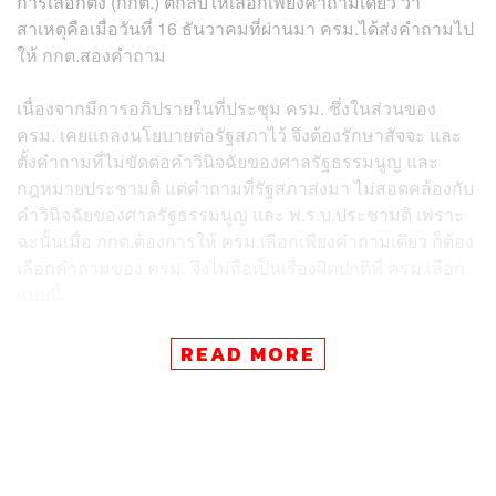
การเลือกตั้ง (กกต.) ตีกลับให้เลือกเพียงคำถามเดียว ว่า
สาเหตุคือเมื่อวันที่ 16 ธันวาคมที่ผ่านมา ครม.ได้ส่งคำถามไป
ให้ กกต.สองคำถาม
เนื่องจากมีการอภิปรายในที่ประชุม ครม. ซึ่งในส่วนของ
ครม. เคยแถลงนโยบายต่อรัฐสภาไว้ จึงต้องรักษาสัจจะ และ
ตั้งคำถามที่ไม่ขัดต่อคำวินิจฉัยของศาลรัฐธรรมนูญ และ
กฎหมายประชามติ แต่คำถามที่รัฐสภาส่งมา ไม่สอดคล้องกับ
คำวินิจฉัยของศาลรัฐธรรมนูญ และ พ.ร.บ.ประชามติ เพราะ
ฉะนั้นเมื่อ กกต.ต้องการให้ ครม.เลือกเพียงคำถามเดียว ก็ต้อง
เลือกคำถามของ ครม. จึงไม่ถือเป็นเรื่องผิดปกติที่ ครม.เลือก
แบบนี้
แต่ที่ส่งคำถามของรัฐสภาไปตอนแรก ก็เพื่อให้เกียรติว่าเรา
READ MORE
เคารพมติของรัฐสภา ไม่ส่งไม่ได้ แต่ถ้าส่งคำถามของรัฐสภา
เป็นคำถามเดียว แล้ว กกต.บอกว่าทำไม่ได้ จะเป็นเรื่องใหญ่
จึงเป็นเหตุให้ ครม.ต้องส่งคำถามประกบ
บวรศักดิ์ กล่าวว่า ส่วนที่มีนักวิชาการมาติง ว่าไม่สามารถทำ