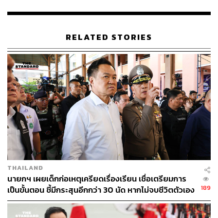
รัฐสภา บวรศักดิ์ กล่าวว่า กฤษฎีกาไม่เคยแย้งอย่างนั้น
เลขาธิการคณะกรรมการกฤษฎีกากับตน เห็นตรงกันว่าต้อง
ส่งสองคำถาม เพราะหากส่งคำถามของ ครม.เพียงคำถาม
RELATED STORIES
เดียว ก็จะหาว่า ครม.ไม่ให้ความสำคัญกับรัฐสภา เพราะ
ครม.รู้อยู่แล้วว่าหากส่งคำถามของรัฐสภาไป ก็จะขัดต่อคำ
วินิจฉัยของศาลรัฐธรรมนูญ และกฎหมายประชามติ
เมื่อผู้สื่อข่าวถามว่า ขยายความได้หรือไม่ว่าทำไมคำถาม
ของรัฐสภา ถึงขัดคำวินิจฉัยของศาลรัฐธรรมนูญและ
กฎหมายประชามติ บวรศักดิ์ กล่าวว่า คำถามของรัฐสภาเป็น
คำถามของชูศักดิ์ ศิรินิล อดีต สส.บัญชีรายชื่อ พรรคเพื่อไทย
ว่า “เห็นด้วยหรือไม่กับการทำรัฐธรรมนูญฉบับใหม่” แต่คำ
วินิจฉัยของศาลรัฐธรรมนูญใช้คำว่า “เห็นชอบว่าสมควรจะมี
รัฐธรรมนูญฉบับใหม่หรือไม่“ และคำตามกฎหมายประชามติ
THAILAND
มาตรา 11 และมาตรา 16 ก็ใช้คำว่าเห็นชอบหรือไม่เห็นชอบ
นายกฯ เผยเด็กก่อเหตุเครียดเรื่องเรียน เชื่อเตรียมการ
189
เป็นขั้นตอน ชี้มีกระสุนอีกกว่า 30 นัด หากไม่จบชีวิตตัวเอง
“แต่ก็น่าเห็นใจรัฐสภา ไปโทษรัฐสภาก็ไม่ได้ เพราะวันนั้นพูด
อาจสูญเสียเพิ่ม
เรื่องแก้รัฐธรรมนูญ และอภิปรายก็ถึงดึก และเมื่อญัตติเกี่ยว