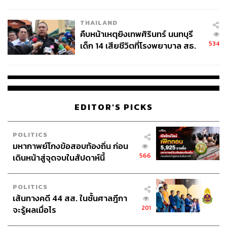
สอบปมขโมยปืนปู่ก่อเหตุ
THAILAND
คืบหน้าเหตุยิงเทพศิรินทร์ นนทบุรี
534
เด็ก 14 เสียชีวิตที่โรงพยาบาล สธ.
ยืนยันครูเสียชีวิต 5 ราย เจ็บ 22
ราย
EDITOR'S PICKS
POLITICS
มหากาพย์โกงข้อสอบท้องถิ่น ก่อน
566
เดินหน้าสู่จุดจบในสัปดาห์นี้
POLITICS
เส้นทางคดี 44 สส. ในชั้นศาลฎีกา
201
จะรู้ผลเมื่อไร