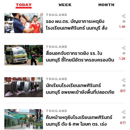
TODAY
WEEK
MONTH
THAILAND
รอง ผบ.ตร. บัญชาการเหตุยิง
1.4K
โรงเรียนเทพศิรินทร์ นนทบุรี สั่ง
ค้นหา 2 รอบยืนยันไร้คนติดค้าง พบ
ศพปู่-ย่าที่บ้านพักผู้ก่อเหตุ
THAILAND
สื่อนอกจับตากราดยิง รร. ใน
1.2K
นนทบุรี ชี้ไทยมีอัตราครอบครองปืน
สูงในระดับต้นของภูมิภาค
THAILAND
นักเรียนโรงเรียนเทพศิรินทร์
817
นนทบุรี อพยพเข้ายังพื้นที่ปลอดภัย
ชั่วคราว หลังเหตุใช้อาวุธปืนภายใน
โรงเรียนคลี่คลาย
THAILAND
คืบหน้าเหตุยิงโรงเรียนเทพศิรินทร์
671
นนทบุรี ดับ 6 ศพ โฆษก ตร. เร่ง