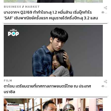
BUSINESS
/
MARKET
บางจากฯ Q2/69 ทำกำไรทะลุ 1.2 หมื่นล้าน เริ่มบุ๊กกำไร
...
‘SAF’ เชิงพาณิชย์ครั้งแรก หนุนรายได้ครึ่งปีทะลุ 3.2 แสน
ล้าน
FILM
ตาโขน เตรียมฉายที่เทศกาลภาพยนตร์ไทย ณ ประเทศ
...
บราซิล