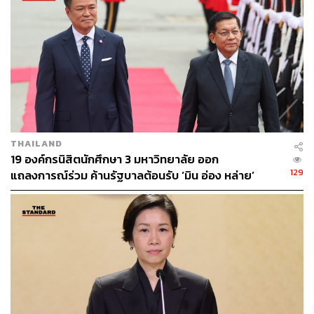
กับคำถามประชามติเสนอขึ้นมา ก็เลยเลือกคำถามของชูศักดิ์
วันนั้น ถ้าเลือกคำถามของพรรคภูมิใจไทย ที่เสนอโดยอนุทิน
ชาญวีรกูล ก็จะไม่มีปัญหาอะไรเลย และ ครม. ก็ไม่ต้องส่ง
คำถามไปประกบ เพราะคำถามที่นายกฯ เซ็นไป คือใช้คำว่า
เห็นชอบให้มีรัฐธรรมนูญฉบับใหม่หรือไม่” บวรศักดิ์ กล่าว
นอกจากนี้ คำถามของรัฐสภายังมีปัญหา เมื่อไปดูกฎหมาย
ประชามติมาตรา 11 วรรคหนึ่งบอกว่าให้ประธานรัฐสภา ส่ง
คำถามของแต่ละสภา แปลว่า อาจจะต้องมีการประชุมแยก
THAILAND
กันระหว่างสภาผู้แทนราษฎรและวุฒิสภา และคำถามที่
19 องค์กรนิสิตนักศึกษา 3 มหาวิทยาลัย ออก
รัฐสภาส่งมา ไม่ใช่คำถามของแต่ละสภา ซึ่งก่อนหน้านี้
129
แถลงการณ์ร่วม ค้านรัฐบาลต้อนรับ ‘มิน อ่อง หล่าย’
ภราดร ปริศนานันทกุล รัฐมนตรีประจำสำนักนายกรัฐมนตรี
เคยอภิปรายในสภาว่า คำถามของรัฐสภาจะมีปัญหา เพราะ
ต้องเป็นคำถามของแต่ละสภา เมื่อมีปัญหาหลายเรื่อง ทั้งตัว
คำถามและตัวมติ แต่ที่ส่งคำถามไป ก็เพื่อให้เกียรติรัฐสภา ซึ่ง
สำนักเลขาธิการคณะรัฐมนตรี (สลค.) ก็มีความเห็นตาม
แนวทางของตนด้วย
บวรศักดิ์ กล่าวอีกว่า ในการประชุม ครม.วันนี้ก็จะเร็วมาก ไม่