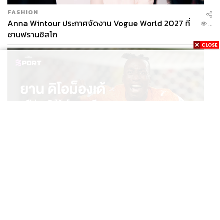
FASHION
Anna Wintour ประกาศจัดงาน Vogue World 2027 ที่
...
ซานฟรานซิสโก
SPORT
ยาน ดิโอม็องเด้ 2 ปีก่อนยังไร้สโมสรอาชีพ สู่นักเตะค่าตัว
...
125 ล้านยูโร กับคำสัญญาถึงน้องสาวผู้ล่วงลับ