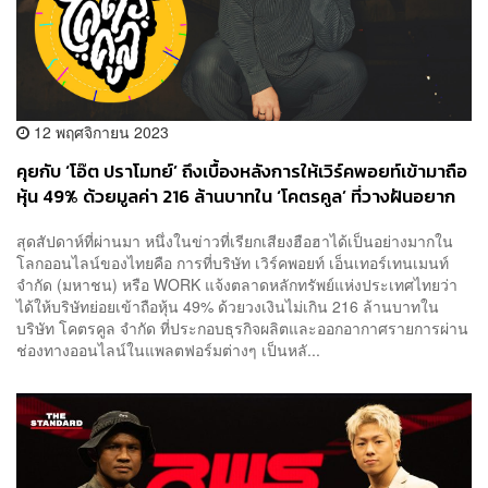
12 พฤศจิกายน 2023
คุยกับ ‘โอ๊ต ปราโมทย์’ ถึงเบื้องหลังการให้เวิร์คพอยท์เข้ามาถือ
หุ้น 49% ด้วยมูลค่า 216 ล้านบาทใน ‘โคตรคูล’ ที่วางฝันอยาก
จะเข้าตลาดหลักทรัพย์ฯ ในอนาคต
สุดสัปดาห์ที่ผ่านมา หนึ่งในข่าวที่เรียกเสียงฮือฮาได้เป็นอย่างมากใน
โลกออนไลน์ของไทยคือ การที่บริษัท เวิร์คพอยท์ เอ็นเทอร์เทนเมนท์
จำกัด (มหาชน) หรือ WORK แจ้งตลาดหลักทรัพย์แห่งประเทศไทยว่า
ได้ให้บริษัทย่อยเข้าถือหุ้น 49% ด้วยวงเงินไม่เกิน 216 ล้านบาทใน
บริษัท โคตรคูล จำกัด ที่ประกอบธุรกิจผลิตและออกอากาศรายการผ่าน
ช่องทางออนไลน์ในแพลตฟอร์มต่างๆ เป็นหลั...