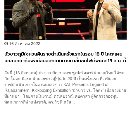
16 สิงหาคม 2022
บัวขาวภูมิใจหวนคืนราชดำเนินครั้งแรกในรอบ 18 ปี โคตะเผย
บทสนทนากับพ่อก่อนออกเดินทางมาขึ้นชกไฟต์พิเศษ 19 ส.ค. นี้
วันนี้ (16 สิงหาคม) บัวขาว บัญชาเมฆ ซูเปอร์สตาร์นักมวยไทย ได้พบ
กับ โคตะ มิอุระ นักมวยชาวญี่ปุ่นวัย 20 ปี เป็นครั้งแรก ที่เวทีมวย
ราชดำเนิน ภายในงานแถลงข่าว KAT Presents Legend of
Rajadamnern: Kickboxing Exhibition ‘บัวขาว vs. โคตะ’ เมื่อช่วงบ่าย
ที่ผ่านมา โดยภายในงานมี ดร.สุปราณี คุปตาสา ผู้จัดการกองทุน
พัฒนาการกีฬาแห่งชาติ, ดร.วิชนี ศรีส...